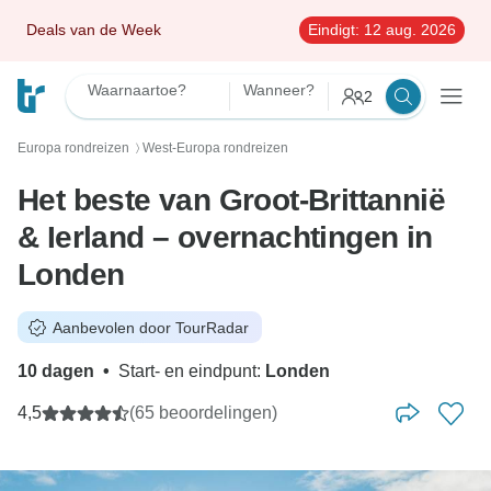
Deals van de Week
Eindigt:
12 aug. 2026
Waarnaartoe?
Wanneer?
2
Europa rondreizen
West-Europa rondreizen
〉
Het beste van Groot-Brittannië
& Ierland – overnachtingen in
Londen
Aanbevolen door TourRadar
10 dagen
•
Start- en eindpunt:
Londen
4,5
(65 beoordelingen)