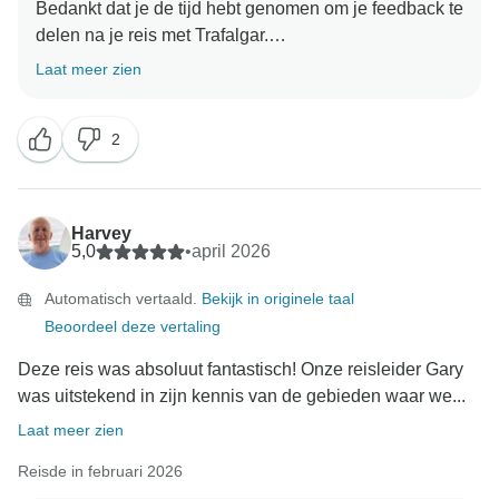
Bedankt dat je de tijd hebt genomen om je feedback te
delen na je reis met Trafalgar.
Laat meer zien
We zijn blij te lezen dat je van de
bezienswaardigheden hebt genoten en dat je beide
2
reisleiders tijdens je reis geweldig vond. Het spijt ons
echter oprecht te horen dat je teleurgesteld was over
bepaalde aspecten van het reisprogramma en hoe de
dag is verlopen.
Harvey
5,0
•
april 2026
We begrijpen je zorgen over de optionele activiteiten
Automatisch vertaald.
Bekijk in originele taal
en de opzet van het programma. We bieden een scala
Beoordeel deze vertaling
aan optionele activiteiten aan die zijn ontworpen om
je reis te verrijken en je in staat te stellen je reis af te
Deze reis was absoluut fantastisch! Onze reisleider Gary
stemmen op je interesses. Deze activiteiten bieden
was uitstekend in zijn kennis van de gebieden waar we...
unieke inzichten in de lokale cultuur en zorgen voor
Laat meer zien
spannende hoogtepunten tijdens je reis. Houd er
rekening mee dat deze opties volledig vrijwillig zijn en
Reisde in februari 2026
dat je ze kunt boeken wanneer het jou uitkomt. We