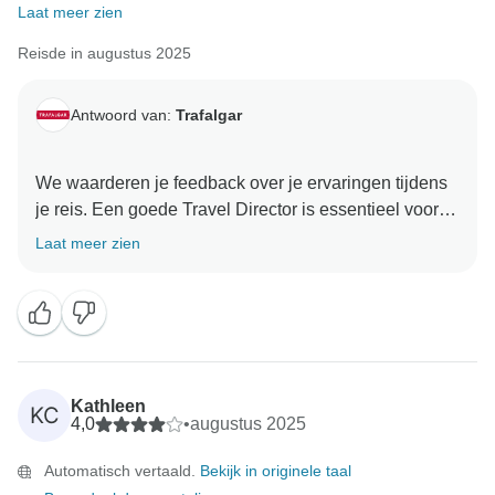
Laat meer zien
ons te reizen. We hopen je op een volgende reis te
mogen verwelkomen, misschien een reis waarbij je
Reisde in augustus 2025
dieper kunt ingaan op de bestemmingen die je
Antwoord van:
Trafalgar
We waarderen je feedback over je ervaringen tijdens
je reis. Een goede Travel Director is essentieel voor
het algehele plezier en comfort van onze gasten op al
Laat meer zien
onze reizen. Daarom selecteren we onze teamleden
zorgvuldig op hun passie voor reizen en hun grondige
kennis van hun regio. Daarom zijn we blij dat de
Travel Director u zo goed van dienst is geweest. Wij
waarderen uw klandizie en willen u bedanken voor
het kiezen van Trafalgar. Bedankt dat u onze gast
Kathleen
KC
4,0
•
augustus 2025
Automatisch vertaald.
Bekijk in originele taal