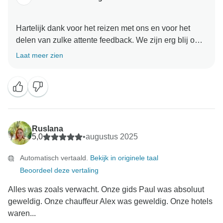
Hartelijk dank voor het reizen met ons en voor het
delen van zulke attente feedback. We zijn erg blij om
te horen dat je de rondreis een fantastische
Laat meer zien
gelegenheid vond om de hoogtepunten van het
Verenigd Koninkrijk en Ierland te ervaren. Het is
geweldig om te weten dat de reisroute je heeft
geïnspireerd om bepaalde plaatsen verder te
verkennen, vooral Schotland. Uw vriendelijke
woorden over de Travel Director worden echt
Ruslana
gewaardeerd. We zijn erg blij dat haar
5,0
•
augustus 2025
professionaliteit, aanpassingsvermogen en toewijding
Automatisch vertaald.
Bekijk in originele taal
ertoe hebben bijgedragen dat je ondanks de
Beoordeel deze vertaling
onverwachte annuleringen en vertragingen toch van
de best mogelijke ervaring hebt kunnen genieten. We
Alles was zoals verwacht. Onze gids Paul was absoluut
zullen je complimenten zeker aan haar doorgeven.
geweldig. Onze chauffeur Alex was geweldig. Onze hotels
waren...
Nogmaals bedankt dat je ervoor hebt gekozen om met