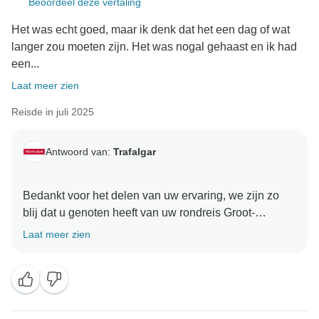
Beoordeel deze vertaling
Het was echt goed, maar ik denk dat het een dag of wat
langer zou moeten zijn. Het was nogal gehaast en ik had
een...
Laat meer zien
Reisde in juli 2025
Antwoord van:
Trafalgar
Bedankt voor het delen van uw ervaring, we zijn zo
blij dat u genoten heeft van uw rondreis Groot-
Brittannië en Ierland Highlights. We hopen dat u met
Laat meer zien