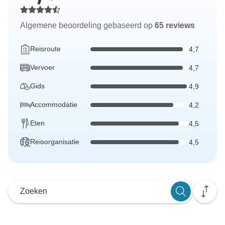
Algemene beoordeling gebaseerd op
65 reviews
Reisroute
4,7
Vervoer
4,7
Gids
4,9
Accommodatie
4,2
Eten
4,5
Reisorganisatie
4,5