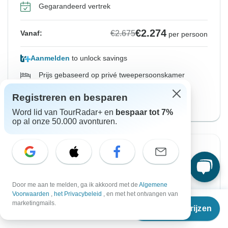
Gegarandeerd vertrek
€2.274
€2.675
Vanaf:
per persoon
Aanmelden
to unlock savings
Prijs gebaseerd op privé tweepersoonskamer
Registreren en besparen
Versie 8 dagen, met No London Overnights
Bekijk deze rondreis
Word lid van TourRadar+ en
bespaar tot 7%
op al onze 50.000 avonturen.
Vanaf Vrijdag
Tot Zondag
21 aug. 2026
30 aug. 2026
Door me aan te melden, ga ik akkoord met de
Algemene
Voorwaarden
,
het Privacybeleid
, en met het ontvangen van
Vanaf
€2.966
Niet beschikbaar in je regio
marketingmails.
Reisdata & prijzen
€
2.521
per persoon