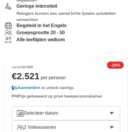
begeleiden
Geringe intensiteit
Reizigers kunnen een aantal lichte fysieke activiteiten
verwachten
Begeleid in het Engels
Groepsgrootte 20 - 50
Alle leeftijden welkom
-15%
Vanaf
€2.966
€
2.521
per persoon
Aanmelden
to unlock savings
Prijs gebaseerd op privé tweepersoonskamer
Selecteer datum
2
Volwassenen