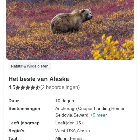
Natuur & Wilde dieren
Het beste van Alaska
4,5
(2 beoordelingen)
Duur
10 dagen
Bestemmingen
Anchorage,
Cooper Landing,
Homer,
Seldovia,
Seward,
+5 meer
Leeftijdsgroep
Leeftijden 15+
Regio's
West-USA
Alaska
Taal
Alleen: Engels