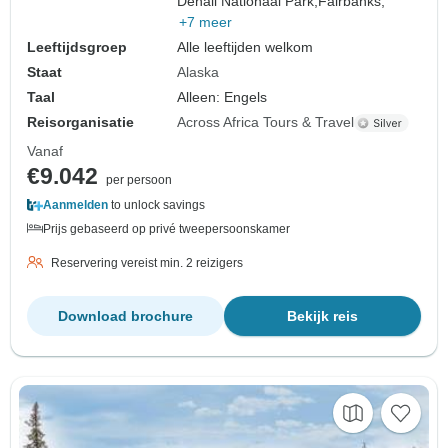
Denali Nationaal Park,
Fairbanks,
+7 meer
Leeftijdsgroep
Alle leeftijden welkom
Staat
Alaska
Taal
Alleen: Engels
Reisorganisatie
Across Africa Tours & Travel
Vanaf
€9.042
per persoon
Aanmelden
to unlock savings
Prijs gebaseerd op privé tweepersoonskamer
Reservering vereist min. 2 reizigers
Download brochure
Bekijk reis