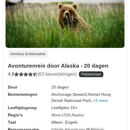
Avontuur & Adrenaline
Avonturenreis door Alaska - 20 dagen
4,9
(63 beoordelingen)
Prijswinnaar
Duur
20 dagen
Bestemmingen
Anchorage,
Seward,
Homer,
Hoop,
Denali Nationaal Park,
+3 meer
Leeftijdsgroep
Leeftijden 15+
Regio's
West-USA
Alaska
Taal
Alleen: Engels
Reisorganisatie
Infinite Adventures