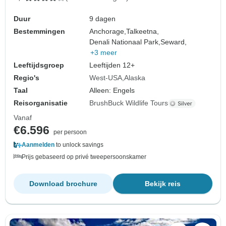
Duur
9 dagen
Bestemmingen
Anchorage,
Talkeetna,
Denali Nationaal Park,
Seward,
+3 meer
Leeftijdsgroep
Leeftijden 12+
Regio's
West-USA
Alaska
Taal
Alleen: Engels
Reisorganisatie
BrushBuck Wildlife Tours
Vanaf
€6.596
per persoon
Aanmelden
to unlock savings
Prijs gebaseerd op privé tweepersoonskamer
Download brochure
Bekijk reis