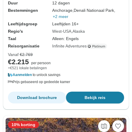
Duur
12 dagen
Bestemmingen
Anchorage,
Denali Nationaal Park,
+2 meer
Leeftijdsgroep
Leeftijden 16+
Regio's
West-USA
Alaska
Taal
Alleen: Engels
Reisorganisatie
Infinite Adventures
Vanaf
€2.769
€2.215
per persoon
+€521 lokale betalingen
Aanmelden
to unlock savings
Prijs gebaseerd op gedeelde kamer
Download brochure
Bekijk reis
10% korting