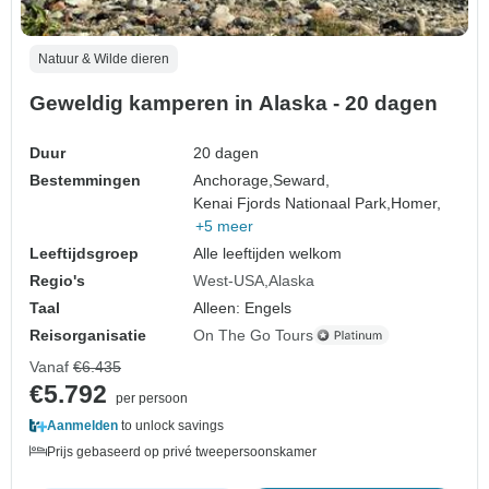
Natuur & Wilde dieren
Geweldig kamperen in Alaska - 20 dagen
Duur
20 dagen
Bestemmingen
Anchorage,
Seward,
Kenai Fjords Nationaal Park,
Homer,
+5 meer
Leeftijdsgroep
Alle leeftijden welkom
Regio's
West-USA
Alaska
Taal
Alleen: Engels
Reisorganisatie
On The Go Tours
Vanaf
€6.435
€5.792
per persoon
Aanmelden
to unlock savings
Prijs gebaseerd op privé tweepersoonskamer