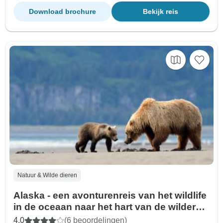
Download brochure
Bekijk reis
Natuur & Wilde dieren
Alaska - een avonturenreis van het wildlife
in de oceaan naar het hart van de wildernis
- 9 dagen
4,0
(6 beoordelingen)