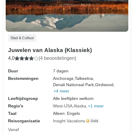
Stad & Cultuur
Juwelen van Alaska (Klassiek)
4,0
(4 beoordelingen)
Duur
7 dagen
Bestemmingen
Anchorage,
Talkeetna,
Denali Nationaal Park,
Girdwood,
+4 meer
Leeftijdsgroep
Alle leeftijden welkom
Regio's
West-USA
Alaska
+1 meer
Taal
Alleen: Engels
Reisorganisatie
Insight Vacations
Vanaf