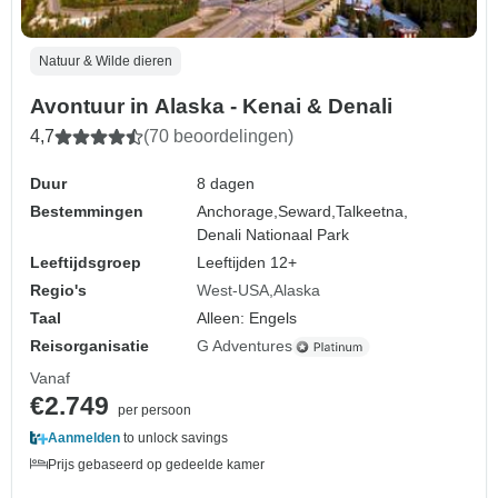
Natuur & Wilde dieren
Avontuur in Alaska - Kenai & Denali
4,7
(70 beoordelingen)
Duur
8 dagen
Bestemmingen
Anchorage,
Seward,
Talkeetna,
Denali Nationaal Park
Leeftijdsgroep
Leeftijden 12+
Regio's
West-USA
Alaska
Taal
Alleen: Engels
Reisorganisatie
G Adventures
Vanaf
€2.749
per persoon
Aanmelden
to unlock savings
Prijs gebaseerd op gedeelde kamer