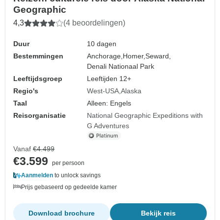
Geographic
4,3
(4 beoordelingen)
Duur
10 dagen
Bestemmingen
Anchorage,
Homer,
Seward,
Denali Nationaal Park
Leeftijdsgroep
Leeftijden 12+
Regio's
West-USA
Alaska
Taal
Alleen: Engels
Reisorganisatie
National Geographic Expeditions with
G Adventures
Vanaf
€4.499
€3.599
per persoon
Aanmelden
to unlock savings
Prijs gebaseerd op gedeelde kamer
Download brochure
Bekijk reis