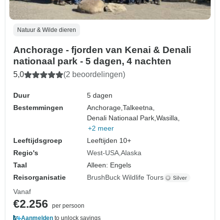
Natuur & Wilde dieren
Anchorage - fjorden van Kenai & Denali
nationaal park - 5 dagen, 4 nachten
5,0
(2 beoordelingen)
Duur
5 dagen
Bestemmingen
Anchorage,
Talkeetna,
Denali Nationaal Park,
Wasilla,
+2 meer
Leeftijdsgroep
Leeftijden 10+
Regio's
West-USA
Alaska
Taal
Alleen: Engels
Reisorganisatie
BrushBuck Wildlife Tours
Vanaf
€2.256
per persoon
Aanmelden
to unlock savings