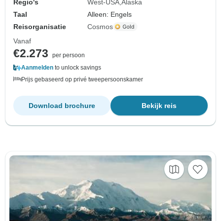
Regio's
West-USA
Alaska
Taal
Alleen: Engels
Reisorganisatie
Cosmos
Vanaf
€2.273
per persoon
Aanmelden
to unlock savings
Prijs gebaseerd op privé tweepersoonskamer
Download brochure
Bekijk reis