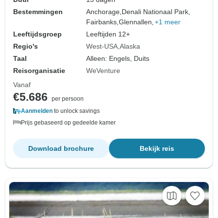
Bestemmingen
Anchorage,
Denali Nationaal Park,
Fairbanks,
Glennallen,
+1 meer
Leeftijdsgroep
Leeftijden 12+
Regio's
West-USA
Alaska
Taal
Alleen: Engels, Duits
Reisorganisatie
WeVenture
Vanaf
€5.686
per persoon
Aanmelden
to unlock savings
Prijs gebaseerd op gedeelde kamer
Download brochure
Bekijk reis