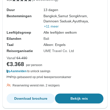
Duur
13 dagen
Bestemmingen
Bangkok,
Samut Songkhram,
Damnoen Saduak,
Ayutthaya,
+11 meer
Leeftijdsgroep
Alle leeftijden welkom
Eilanden
Bali
Taal
Alleen: Engels
Reisorganisatie
UME Travel Co. Ltd
Vanaf
€4.490
€3.368
per persoon
Aanmelden
to unlock savings
Prijs gebaseerd op privé tweepersoonskamer
Reservering vereist min. 2 reizigers
Download brochure
Bekijk reis