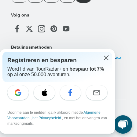
Volg ons
Betalingsmethoden
Registreren en besparen
Word lid van TourRadar+ en
bespaar tot 7%
op al onze 50.000 avonturen.
Download onze app
Copyright © TourRadar. Alle rechten voorbehouden.
Door me aan te melden, ga ik akkoord met de
Algemene
Voorwaarden
,
het Privacybeleid
, en met het ontvangen van
Juridische kennisgeving
Privacybeleid
Cookies
Algemene voorwaarden
marketingmails.