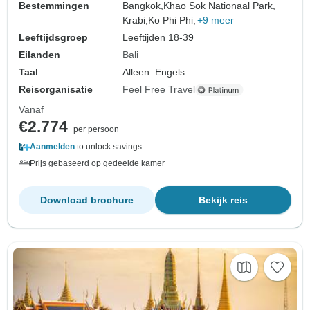
Bestemmingen
Bangkok,
Khao Sok Nationaal Park,
Krabi,
Ko Phi Phi,
+9 meer
Leeftijdsgroep
Leeftijden 18-39
Eilanden
Bali
Taal
Alleen: Engels
Reisorganisatie
Feel Free Travel
Vanaf
€2.774
per persoon
Aanmelden
to unlock savings
Prijs gebaseerd op gedeelde kamer
Download brochure
Bekijk reis