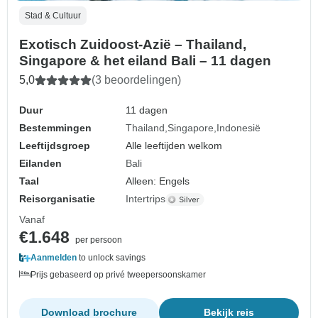
Stad & Cultuur
Exotisch Zuidoost-Azië – Thailand,
Singapore & het eiland Bali – 11 dagen
5,0
(3 beoordelingen)
Duur
11 dagen
Bestemmingen
Thailand
Singapore
Indonesië
Leeftijdsgroep
Alle leeftijden welkom
Eilanden
Bali
Taal
Alleen: Engels
Reisorganisatie
Intertrips
Vanaf
€1.648
per persoon
Aanmelden
to unlock savings
Prijs gebaseerd op privé tweepersoonskamer
Download brochure
Bekijk reis