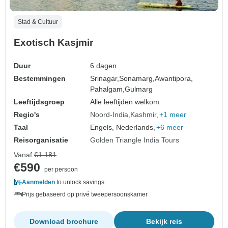
Stad & Cultuur
Exotisch Kasjmir
Duur
6 dagen
Bestemmingen
Srinagar,
Sonamarg,
Awantipora,
Pahalgam,
Gulmarg
Leeftijdsgroep
Alle leeftijden welkom
Regio's
Noord-India
Kashmir
+1 meer
Taal
Engels, Nederlands,
+6 meer
Reisorganisatie
Golden Triangle India Tours
Vanaf
€1.181
€590
per persoon
Aanmelden
to unlock savings
Prijs gebaseerd op privé tweepersoonskamer
Download brochure
Bekijk reis