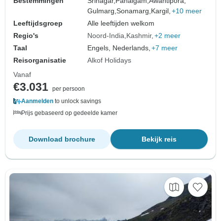
Bestemmingen
Srinagar,
Pahalgam,
Awantipora,
Gulmarg,
Sonamarg,
Kargil,
+10 meer
Leeftijdsgroep
Alle leeftijden welkom
Regio's
Noord-India
Kashmir
+2 meer
Taal
Engels, Nederlands,
+7 meer
Reisorganisatie
Alkof Holidays
Vanaf
€3.031
per persoon
Aanmelden
to unlock savings
Prijs gebaseerd op gedeelde kamer
Download brochure
Bekijk reis