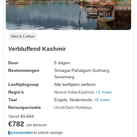
Stad & Cultuur
Verbluffend Kashmir
Duur
8 dagen
Bestemmingen
Srinagar,
Pahalgam,
Gulmarg,
Sonamarg
Leeftijdsgroep
Alle leeftijden welkom
Regio's
Noord-India
Kashmir
+1 meer
Taal
Engels, Nederlands,
+6 meer
Reisorganisatie
UncleSam Holidays
Vanaf
€1.563
€782
per persoon
Aanmelden
to unlock savings