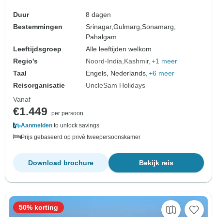
Duur
8 dagen
Bestemmingen
Srinagar,
Gulmarg,
Sonamarg,
Pahalgam
Leeftijdsgroep
Alle leeftijden welkom
Regio's
Noord-India
Kashmir
+1 meer
Taal
Engels, Nederlands,
+6 meer
Reisorganisatie
UncleSam Holidays
Vanaf
€1.449
per persoon
Aanmelden
to unlock savings
Prijs gebaseerd op privé tweepersoonskamer
Download brochure
Bekijk reis
50% korting