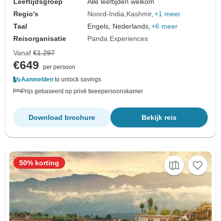
Leeftijdsgroep
Alle leeftijden welkom
Regio's
Noord-India
Kashmir
+1 meer
Taal
Engels, Nederlands,
+6 meer
Reisorganisatie
Panda Experiences
Vanaf
€1.297
€649
per persoon
Aanmelden
to unlock savings
Prijs gebaseerd op privé tweepersoonskamer
Download brochure
Bekijk reis
50% korting