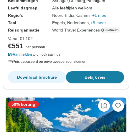
Bestemmingen
Srinagar,
Gulmarg,
Pahalgam
Leeftijdsgroep
Alle leeftijden welkom
Regio's
Noord-India
Kashmir
+1 meer
Taal
Engels, Nederlands,
+5 meer
Reisorganisatie
World Travel Experiences
Vanaf
€1.102
€551
per persoon
Aanmelden
to unlock savings
Prijs gebaseerd op privé tweepersoonskamer
Download brochure
Bekijk reis
50% korting