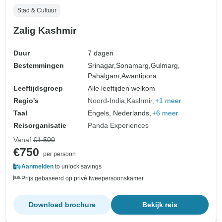
Stad & Cultuur
Zalig Kashmir
Duur
7 dagen
Bestemmingen
Srinagar,
Sonamarg,
Gulmarg,
Pahalgam,
Awantipora
Leeftijdsgroep
Alle leeftijden welkom
Regio's
Noord-India
Kashmir
+1 meer
Taal
Engels, Nederlands,
+6 meer
Reisorganisatie
Panda Experiences
Vanaf
€1.500
€750
per persoon
Aanmelden
to unlock savings
Prijs gebaseerd op privé tweepersoonskamer
Download brochure
Bekijk reis