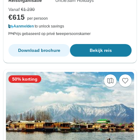
Reisorganisatie
UncleSam Holidays
Vanaf
€1.230
€615
per persoon
Aanmelden
to unlock savings
Prijs gebaseerd op privé tweepersoonskamer
Download brochure
Bekijk reis
50% korting