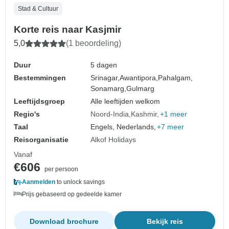
Stad & Cultuur
Korte reis naar Kasjmir
5,0
(1 beoordeling)
Duur
5 dagen
Bestemmingen
Srinagar,
Awantipora,
Pahalgam,
Sonamarg,
Gulmarg
Leeftijdsgroep
Alle leeftijden welkom
Regio's
Noord-India
Kashmir
+1 meer
Taal
Engels, Nederlands,
+7 meer
Reisorganisatie
Alkof Holidays
Vanaf
€606
per persoon
Aanmelden
to unlock savings
Prijs gebaseerd op gedeelde kamer
Download brochure
Bekijk reis