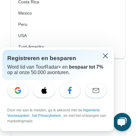
Costa Rica
Mexico
Peru
USA
Zuid-Amerika
Registreren en besparen
Word lid van TourRadar+ en
bespaar tot 7%
Top avonturenstijlen
op al onze 50.000 avonturen.
Avontuurlijke rondreizen
Fiets Rondreizen
Noorderlicht
Door me aan te melden, ga ik akkoord met de
Algemene
Voorwaarden
,
het Privacybeleid
, en met het ontvangen van
Riviercruises
marketingmails.
Afrika Safari