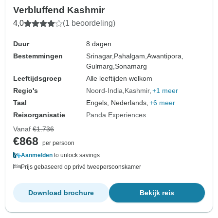
Verbluffend Kashmir
4,0
(1 beoordeling)
Duur
8 dagen
Bestemmingen
Srinagar,
Pahalgam,
Awantipora,
Gulmarg,
Sonamarg
Leeftijdsgroep
Alle leeftijden welkom
Regio's
Noord-India
Kashmir
+1 meer
Taal
Engels, Nederlands,
+6 meer
Reisorganisatie
Panda Experiences
Vanaf
€1.736
€868
per persoon
Aanmelden
to unlock savings
Prijs gebaseerd op privé tweepersoonskamer
Download brochure
Bekijk reis