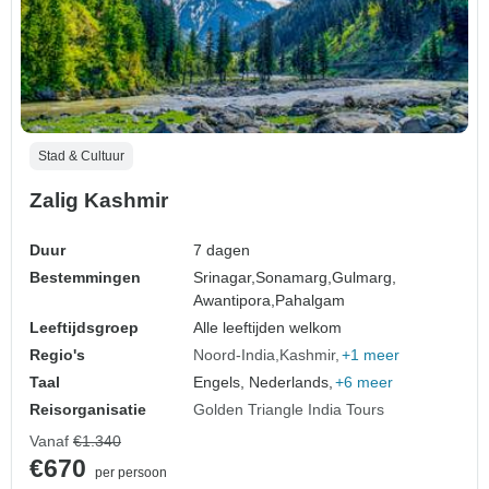
Stad & Cultuur
Zalig Kashmir
Duur
7 dagen
Bestemmingen
Srinagar,
Sonamarg,
Gulmarg,
Awantipora,
Pahalgam
Leeftijdsgroep
Alle leeftijden welkom
Regio's
Noord-India
Kashmir
+1 meer
Taal
Engels, Nederlands,
+6 meer
Reisorganisatie
Golden Triangle India Tours
Vanaf
€1.340
€670
per persoon