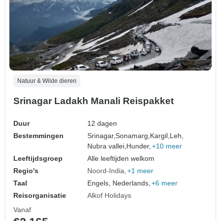
Natuur & Wilde dieren
Srinagar Ladakh Manali Reispakket
Duur
12 dagen
Bestemmingen
Srinagar,
Sonamarg,
Kargil,
Leh,
Nubra vallei,
Hunder,
+10 meer
Leeftijdsgroep
Alle leeftijden welkom
Regio's
Noord-India
+1 meer
Taal
Engels, Nederlands,
+6 meer
Reisorganisatie
Alkof Holidays
Vanaf