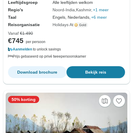
Leeftijdsgroep
Alle leeftijden welkom
Regio's
Noord-India
Kashmir
+1 meer
Taal
Engels, Nederlands,
+6 meer
Reisorganisatie
Holidays At
Vanaf
€1.490
€745
per persoon
Aanmelden
to unlock savings
Prijs gebaseerd op privé tweepersoonskamer
Download brochure
Bekijk reis
50% korting