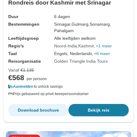
Rondreis door Kashmir met Srinagar
Duur
6 dagen
Bestemmingen
Srinagar,
Gulmarg,
Sonamarg,
Pahalgam
Leeftijdsgroep
Alle leeftijden welkom
Regio's
Noord-India
Kashmir
+1 meer
Taal
Engels, Nederlands,
+6 meer
Reisorganisatie
Golden Triangle India Tours
Vanaf
€1.135
€568
per persoon
Aanmelden
to unlock savings
Prijs gebaseerd op privé tweepersoonskamer
Download brochure
Bekijk reis