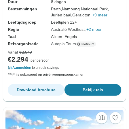
Duur
8 dagen
Bestemmingen
Perth,
Nambung Nationaal Park,
Jurien baai,
Geraldton,
+9 meer
Leeftijdsgroep
Leeftijden 12+
Regio
Australië Westkust
+2 meer
Taal
Alleen: Engels
Reisorganisatie
Autopia Tours
Vanaf
€2.549
€2.294
per persoon
Aanmelden
to unlock savings
Prijs gebaseerd op privé tweepersoonskamer
Download brochure
Bekijk reis