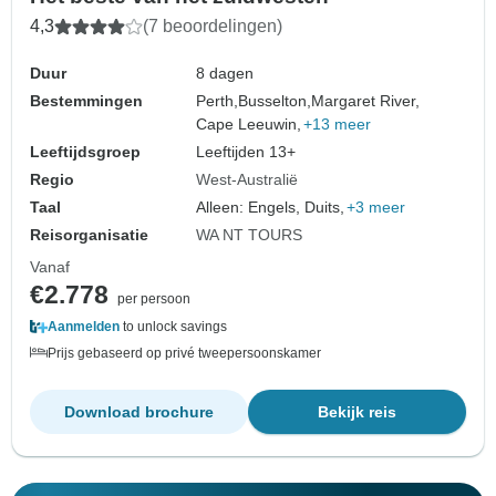
4,3
(7 beoordelingen)
Duur
8 dagen
Bestemmingen
Perth,
Busselton,
Margaret River,
Cape Leeuwin,
+13 meer
Leeftijdsgroep
Leeftijden 13+
Regio
West-Australië
Taal
Alleen: Engels, Duits,
+3 meer
Reisorganisatie
WA NT TOURS
Vanaf
€2.778
per persoon
Aanmelden
to unlock savings
Prijs gebaseerd op privé tweepersoonskamer
Download brochure
Bekijk reis