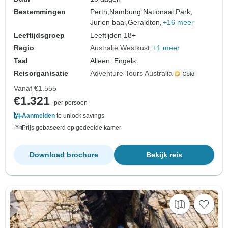
Bestemmingen
Perth,
Nambung Nationaal Park,
Jurien baai,
Geraldton,
+16 meer
Leeftijdsgroep
Leeftijden 18+
Regio
Australië Westkust
+1 meer
Taal
Alleen: Engels
Reisorganisatie
Adventure Tours Australia
Vanaf
€1.555
€1.321
per persoon
Aanmelden
to unlock savings
Prijs gebaseerd op gedeelde kamer
Download brochure
Bekijk reis