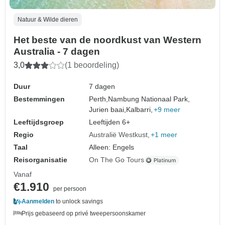
Natuur & Wilde dieren
Het beste van de noordkust van Western
Australia - 7 dagen
3,0
(1 beoordeling)
Duur
7 dagen
Bestemmingen
Perth,
Nambung Nationaal Park,
Jurien baai,
Kalbarri,
+9 meer
Leeftijdsgroep
Leeftijden 6+
Regio
Australië Westkust
+1 meer
Taal
Alleen: Engels
Reisorganisatie
On The Go Tours
Vanaf
€1.910
per persoon
Aanmelden
to unlock savings
Prijs gebaseerd op privé tweepersoonskamer