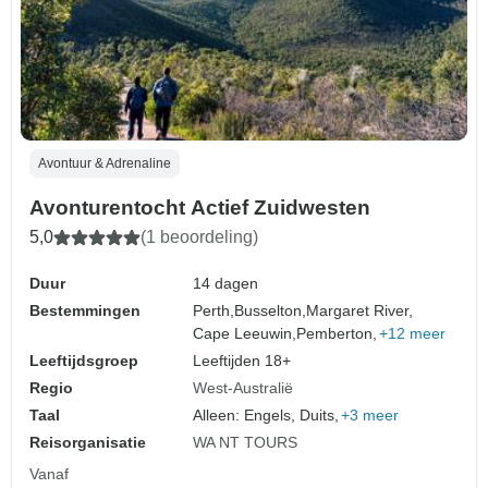
Avontuur & Adrenaline
Avonturentocht Actief Zuidwesten
5,0
(1 beoordeling)
Duur
14 dagen
Bestemmingen
Perth,
Busselton,
Margaret River,
Cape Leeuwin,
Pemberton,
+12 meer
Leeftijdsgroep
Leeftijden 18+
Regio
West-Australië
Taal
Alleen: Engels, Duits,
+3 meer
Reisorganisatie
WA NT TOURS
Vanaf