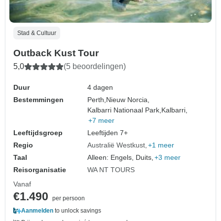
Stad & Cultuur
Outback Kust Tour
5,0
(5 beoordelingen)
Duur
4 dagen
Bestemmingen
Perth,
Nieuw Norcia,
Kalbarri Nationaal Park,
Kalbarri,
+7 meer
Leeftijdsgroep
Leeftijden 7+
Regio
Australië Westkust
+1 meer
Taal
Alleen: Engels, Duits,
+3 meer
Reisorganisatie
WA NT TOURS
Vanaf
€1.490
per persoon
Aanmelden
to unlock savings