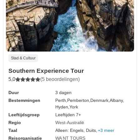
Stad & Cultuur
Southern Experience Tour
5,0
(5 beoordelingen)
Duur
3 dagen
Bestemmingen
Perth,
Pemberton,
Denmark,
Albany,
Hyden,
York
Leeftijdsgroep
Leeftijden 7+
Regio
West-Australië
Taal
Alleen: Engels, Duits,
+3 meer
Reisorganisatie
WA NT TOURS