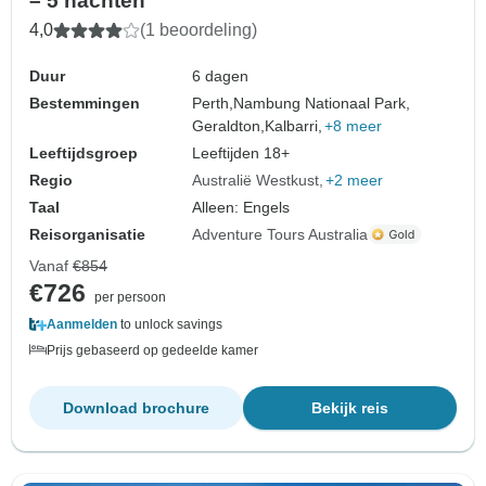
– 5 nachten
4,0
(1 beoordeling)
Duur
6 dagen
Bestemmingen
Perth,
Nambung Nationaal Park,
Geraldton,
Kalbarri,
+8 meer
Leeftijdsgroep
Leeftijden 18+
Regio
Australië Westkust
+2 meer
Taal
Alleen: Engels
Reisorganisatie
Adventure Tours Australia
Vanaf
€854
€726
per persoon
Aanmelden
to unlock savings
Prijs gebaseerd op gedeelde kamer
Download brochure
Bekijk reis