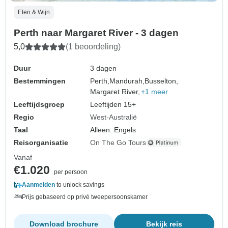
Eten & Wijn
Perth naar Margaret River - 3 dagen
5,0
(1 beoordeling)
Duur
3 dagen
Bestemmingen
Perth,
Mandurah,
Busselton,
Margaret River,
+1 meer
Leeftijdsgroep
Leeftijden 15+
Regio
West-Australië
Taal
Alleen: Engels
Reisorganisatie
On The Go Tours
Vanaf
€1.020
per persoon
Aanmelden
to unlock savings
Prijs gebaseerd op privé tweepersoonskamer
Download brochure
Bekijk reis