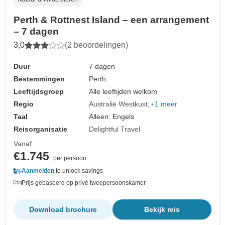
Perth & Rottnest Island – een arrangement
– 7 dagen
3,0
(2 beoordelingen)
Duur
7 dagen
Bestemmingen
Perth
Leeftijdsgroep
Alle leeftijden welkom
Regio
Australië Westkust
+1 meer
Taal
Alleen: Engels
Reisorganisatie
Delightful Travel
Vanaf
€1.745
per persoon
Aanmelden
to unlock savings
Prijs gebaseerd op privé tweepersoonskamer
Download brochure
Bekijk reis