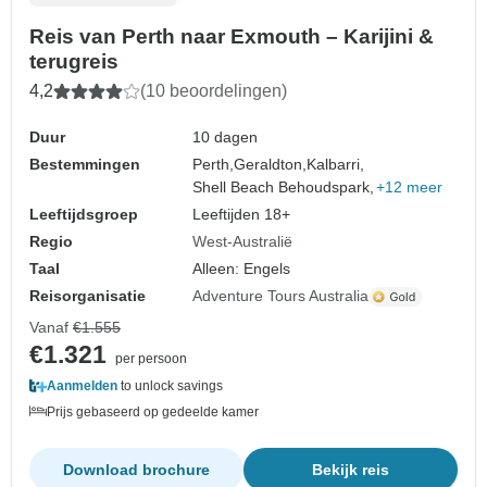
Reis van Perth naar Exmouth – Karijini &
terugreis
4,2
(10 beoordelingen)
Duur
10 dagen
Bestemmingen
Perth,
Geraldton,
Kalbarri,
Shell Beach Behoudspark,
+12 meer
Leeftijdsgroep
Leeftijden 18+
Regio
West-Australië
Taal
Alleen: Engels
Reisorganisatie
Adventure Tours Australia
Vanaf
€1.555
€1.321
per persoon
Aanmelden
to unlock savings
Prijs gebaseerd op gedeelde kamer
Download brochure
Bekijk reis