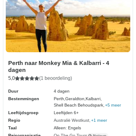
Perth naar Monkey Mia & Kalbarri - 4
dagen
5,0
(1 beoordeling)
Duur
4 dagen
Bestemmingen
Perth,
Geraldton,
Kalbarri,
Shell Beach Behoudspark,
+5 meer
Leeftijdsgroep
Leeftijden 6+
Regio
Australië Westkust
+1 meer
Taal
Alleen: Engels
Reisorganisatie
On The Go Tours