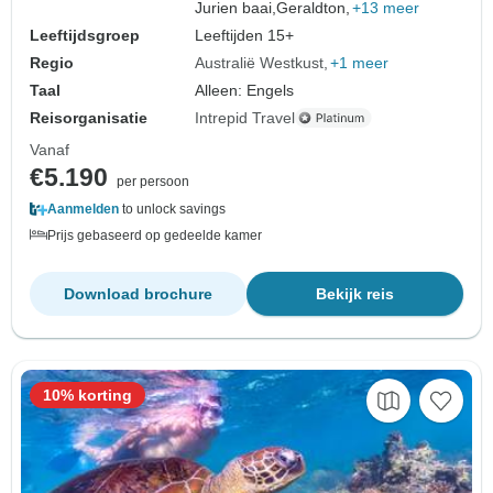
Jurien baai,
Geraldton,
+13 meer
Leeftijdsgroep
Leeftijden 15+
Regio
Australië Westkust
+1 meer
Taal
Alleen: Engels
Reisorganisatie
Intrepid Travel
Vanaf
€5.190
per persoon
Aanmelden
to unlock savings
Prijs gebaseerd op gedeelde kamer
Download brochure
Bekijk reis
10% korting