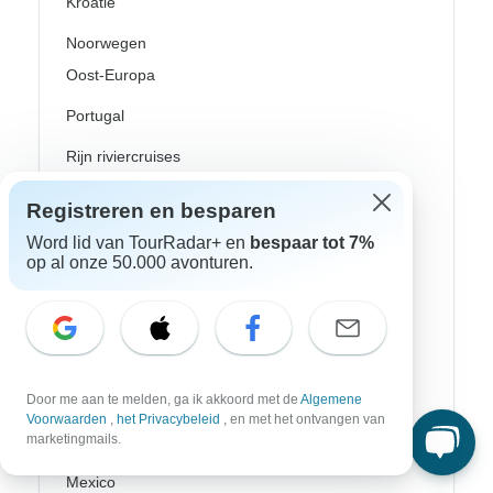
Kroatië
Noorwegen
Oost-Europa
Portugal
Rijn riviercruises
Scandinavië
Registreren en besparen
Schotland
Word lid van TourRadar+ en
bespaar tot 7%
op al onze 50.000 avonturen.
Spanje
Turkije
Zweden
Door me aan te melden, ga ik akkoord met de
Algemene
Canada
Voorwaarden
,
het Privacybeleid
, en met het ontvangen van
marketingmails.
Costa Rica
Mexico