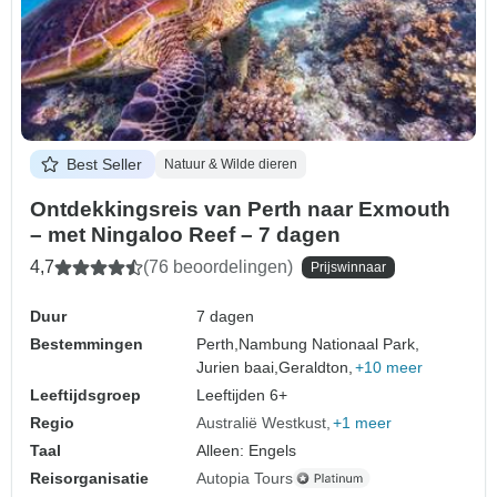
Best Seller
Natuur & Wilde dieren
Ontdekkingsreis van Perth naar Exmouth
– met Ningaloo Reef – 7 dagen
4,7
(76 beoordelingen)
Prijswinnaar
Duur
7 dagen
Bestemmingen
Perth,
Nambung Nationaal Park,
Jurien baai,
Geraldton,
+10 meer
Leeftijdsgroep
Leeftijden 6+
Regio
Australië Westkust
+1 meer
Taal
Alleen: Engels
Reisorganisatie
Autopia Tours