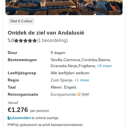
Stad & Cultuur
Ontdek de ziel van Andalusië
5,0
(1 beoordeling)
Duur
9 dagen
Bestemmingen
Sevilla,
Carmona,
Cordoba,
Baena,
Granada,
Nerja,
Frigiliana,
+9 meer
Leeftijdsgroep
Alle leeftijden welkom
Regio
Zuid-Spanje
+1 meer
Taal
Alleen: Engels
Reisorganisatie
Europamundo
Vanaf
€1.276
per persoon
Aanmelden
to unlock savings
Prijs gebaseerd op privé tweepersoonskamer