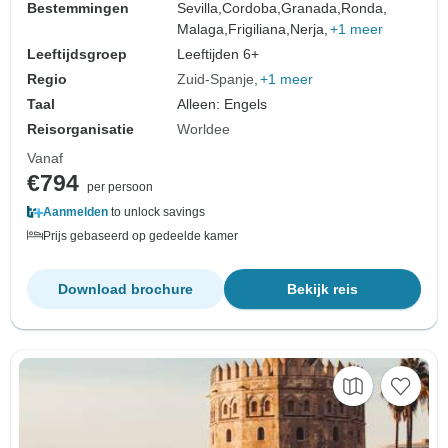
Bestemmingen
Sevilla,
Cordoba,
Granada,
Ronda,
Malaga,
Frigiliana,
Nerja,
+1 meer
Leeftijdsgroep
Leeftijden 6+
Regio
Zuid-Spanje
+1 meer
Taal
Alleen: Engels
Reisorganisatie
Worldee
Vanaf
€794
per persoon
Aanmelden
to unlock savings
Prijs gebaseerd op gedeelde kamer
Download brochure
Bekijk reis