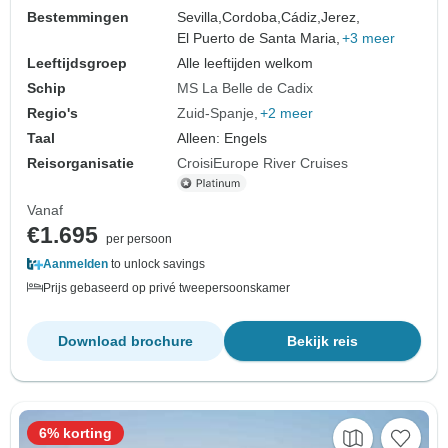
Bestemmingen
Sevilla,
Cordoba,
Cádiz,
Jerez,
El Puerto de Santa Maria,
+3 meer
Leeftijdsgroep
Alle leeftijden welkom
Schip
MS La Belle de Cadix
Regio's
Zuid-Spanje
+2 meer
Taal
Alleen: Engels
Reisorganisatie
CroisiEurope River Cruises
Vanaf
€1.695
per persoon
Aanmelden
to unlock savings
Prijs gebaseerd op privé tweepersoonskamer
Download brochure
Bekijk reis
6% korting