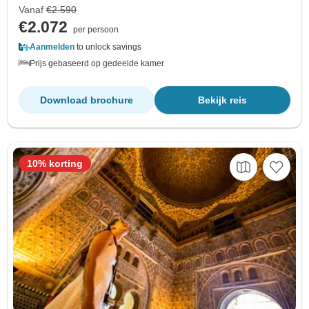
Vanaf
€2.590
€2.072
per persoon
Aanmelden
to unlock savings
Prijs gebaseerd op gedeelde kamer
Download brochure
Bekijk reis
10% korting