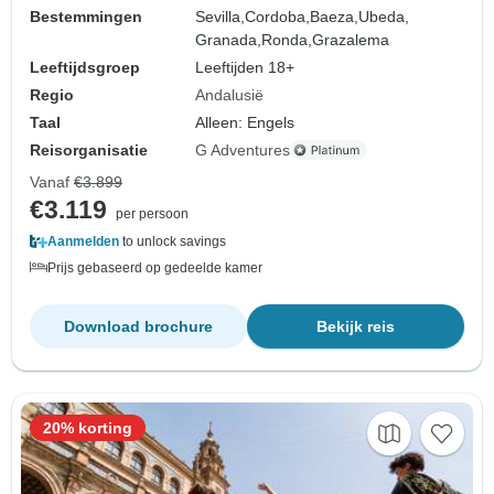
Bestemmingen
Sevilla,
Cordoba,
Baeza,
Ubeda,
Granada,
Ronda,
Grazalema
Leeftijdsgroep
Leeftijden 18+
Regio
Andalusië
Taal
Alleen: Engels
Reisorganisatie
G Adventures
Vanaf
€3.899
€3.119
per persoon
Aanmelden
to unlock savings
Prijs gebaseerd op gedeelde kamer
Download brochure
Bekijk reis
20% korting