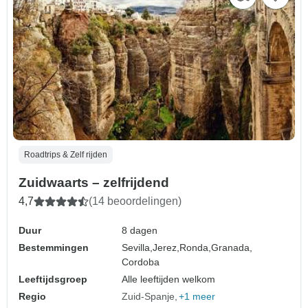
Roadtrips & Zelf rijden
Zuidwaarts – zelfrijdend
4,7
(14 beoordelingen)
Duur
8 dagen
Bestemmingen
Sevilla,
Jerez,
Ronda,
Granada,
Cordoba
Leeftijdsgroep
Alle leeftijden welkom
Regio
Zuid-Spanje
+1 meer