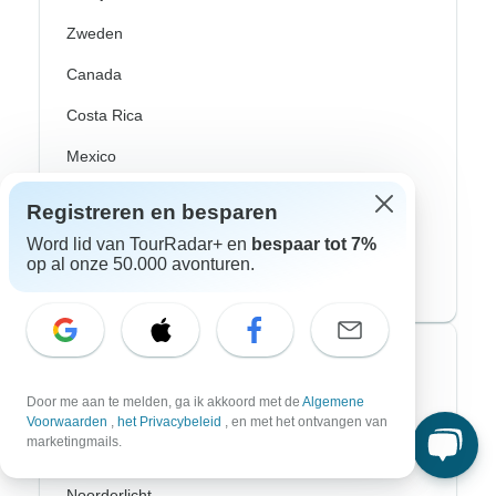
Zweden
Canada
Costa Rica
Mexico
Peru
Registreren en besparen
USA
Word lid van TourRadar+ en
bespaar tot 7%
op al onze 50.000 avonturen.
Zuid-Amerika
Top avonturenstijlen
Door me aan te melden, ga ik akkoord met de
Algemene
Avontuurlijke rondreizen
Voorwaarden
,
het Privacybeleid
, en met het ontvangen van
marketingmails.
Fiets Rondreizen
Noorderlicht