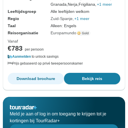
Granada,
Nerja,
Frigiliana,
+1 meer
Leeftijdsgroep
Alle leeftijden welkom
Regio
Zuid-Spanje
+1 meer
Taal
Alleen: Engels
Reisorganisatie
Europamundo
Vanaf
€783
per persoon
Aanmelden
to unlock savings
Prijs gebaseerd op privé tweepersoonskamer
Download brochure
Bekijk reis
Meld je aan of log in om toegang te krijgen tot je
kortingen bij TourRadar+