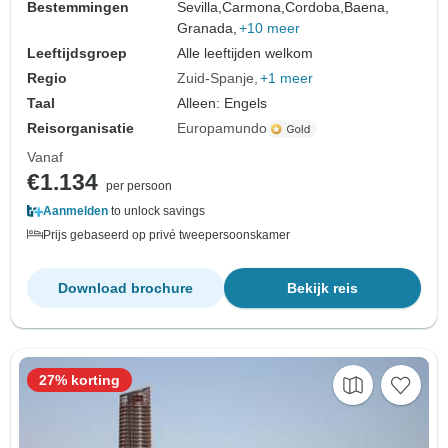
Bestemmingen
Sevilla,
Carmona,
Cordoba,
Baena,
Granada,
+10 meer
Leeftijdsgroep
Alle leeftijden welkom
Regio
Zuid-Spanje
+1 meer
Taal
Alleen: Engels
Reisorganisatie
Europamundo
Vanaf
€1.134
per persoon
Aanmelden
to unlock savings
Prijs gebaseerd op privé tweepersoonskamer
Download brochure
Bekijk reis
27% korting