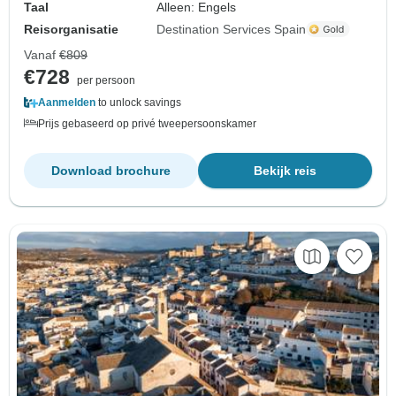
Taal
Alleen: Engels
Reisorganisatie
Destination Services Spain
Vanaf
€809
€728
per persoon
Aanmelden
to unlock savings
Prijs gebaseerd op privé tweepersoonskamer
Download brochure
Bekijk reis