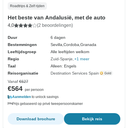
Roadtrips & Zelf rijden
Het beste van Andalusië, met de auto
4,0
(2 beoordelingen)
Duur
6 dagen
Bestemmingen
Sevilla,
Cordoba,
Granada
Leeftijdsgroep
Alle leeftijden welkom
Regio
Zuid-Spanje
+1 meer
Taal
Alleen: Engels
Reisorganisatie
Destination Services Spain
Vanaf
€627
€564
per persoon
Aanmelden
to unlock savings
Prijs gebaseerd op privé tweepersoonskamer
Download brochure
Bekijk reis