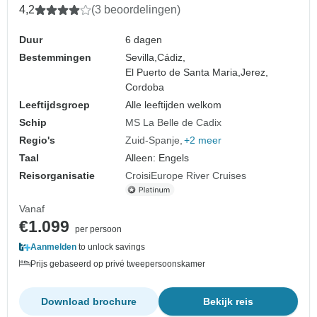
4,2
(3 beoordelingen)
Duur
6 dagen
Bestemmingen
Sevilla,
Cádiz,
El Puerto de Santa Maria,
Jerez,
Cordoba
Leeftijdsgroep
Alle leeftijden welkom
Schip
MS La Belle de Cadix
Regio's
Zuid-Spanje
+2 meer
Taal
Alleen: Engels
Reisorganisatie
CroisiEurope River Cruises
Vanaf
€1.099
per persoon
Aanmelden
to unlock savings
Prijs gebaseerd op privé tweepersoonskamer
Download brochure
Bekijk reis