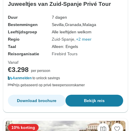
Juweeltjes van Zuid-Spanje Privé Tour
Duur
7 dagen
Bestemmingen
Sevilla,
Granada,
Malaga
Leeftijdsgroep
Alle leeftijden welkom
Regio
Zuid-Spanje
+2 meer
Taal
Alleen: Engels
Reisorganisatie
Firebird Tours
Vanaf
€3.298
per persoon
Aanmelden
to unlock savings
Prijs gebaseerd op privé tweepersoonskamer
Download brochure
Bekijk reis
10% korting