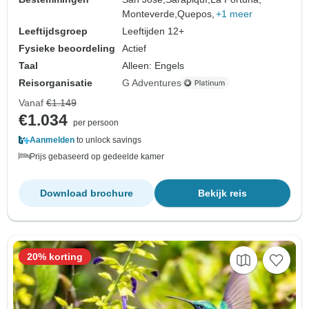
Monteverde,
Quepos,
+1 meer
Leeftijdsgroep
Leeftijden 12+
Fysieke beoordeling
Actief
Taal
Alleen: Engels
Reisorganisatie
G Adventures
Vanaf
€1.149
€1.034
per persoon
Aanmelden
to unlock savings
Prijs gebaseerd op gedeelde kamer
Download brochure
Bekijk reis
20% korting