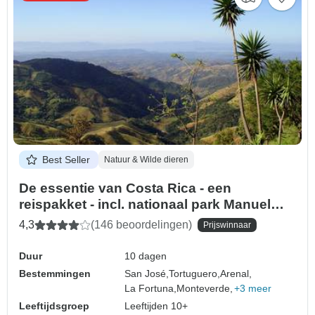
Best Seller
Natuur & Wilde dieren
De essentie van Costa Rica - een
reispakket - incl. nationaal park Manuel
Antonio
4,3
(146 beoordelingen)
Prijswinnaar
Duur
10 dagen
Bestemmingen
San José,
Tortuguero,
Arenal,
La Fortuna,
Monteverde,
+3 meer
Leeftijdsgroep
Leeftijden 10+