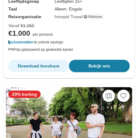
Leeftijdsgroep
Leeftijden 15+
Taal
Alleen: Engels
Reisorganisatie
Intrepid Travel
Vanaf
€1.250
€1.000
per persoon
Aanmelden
to unlock savings
Prijs gebaseerd op gedeelde kamer
Download brochure
Bekijk reis
20% korting