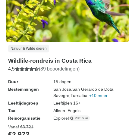
Natuur & Wilde dieren
Wildlife-rondreis in Costa Rica
4,5
(89 beoordelingen)
Duur
15 dagen
Bestemmingen
San José,
San Gerardo de Dota,
Savegre,
Turrialba,
+10 meer
Leeftijdsgroep
Leeftijden 16+
Taal
Alleen: Engels
Reisorganisatie
Explore!
Vanaf
€3.721
€2.972