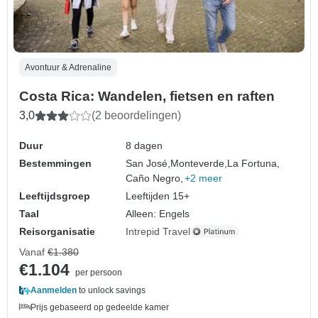
Avontuur & Adrenaline
Costa Rica: Wandelen, fietsen en raften
3,0
(2 beoordelingen)
Duur
8 dagen
Bestemmingen
San José,
Monteverde,
La Fortuna,
Caño Negro,
+2 meer
Leeftijdsgroep
Leeftijden 15+
Taal
Alleen: Engels
Reisorganisatie
Intrepid Travel
Vanaf
€1.380
€1.104
per persoon
Aanmelden
to unlock savings
Prijs gebaseerd op gedeelde kamer