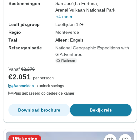
Bestemmingen
San José,
La Fortuna,
Arenal Vulkaan Nationaal Park,
+4 meer
Leeftijdsgroep
Leeftijden 12+
Regio
Monteverde
Taal
Alleen: Engels
Reisorganisatie
National Geographic Expeditions with
G Adventures
Vanaf
€2.279
€2.051
per persoon
Aanmelden
to unlock savings
Prijs gebaseerd op gedeelde kamer
Download brochure
Bekijk reis
15% korting