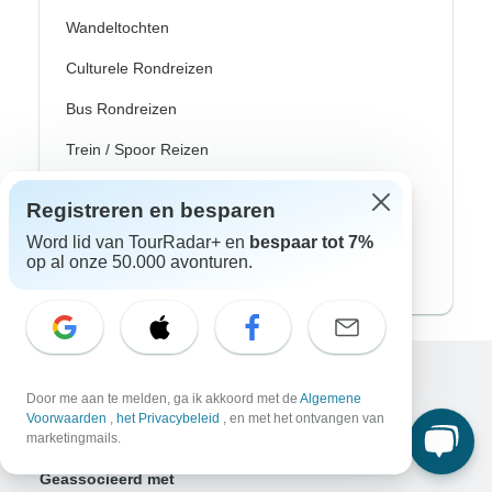
Wandeltochten
Culturele Rondreizen
Bus Rondreizen
Trein / Spoor Reizen
Strand Rondreizen
Registreren en besparen
Familie Rondreizen
Word lid van TourRadar+ en
bespaar tot 7%
op al onze 50.000 avonturen.
Privé Rondreizen
Excellent
Door me aan te melden, ga ik akkoord met de
Algemene
Voorwaarden
,
het Privacybeleid
, en met het ontvangen van
10.000+
reviews op
marketingmails.
Geassocieerd met