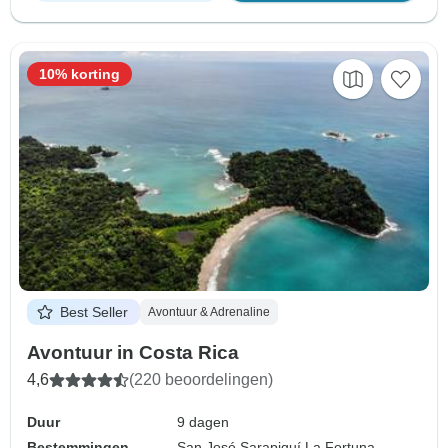
10% korting
Best Seller
Avontuur & Adrenaline
Avontuur in Costa Rica
4,6
(220 beoordelingen)
Duur
9 dagen
Bestemmingen
San José,
Sarapiquí,
La Fortuna,