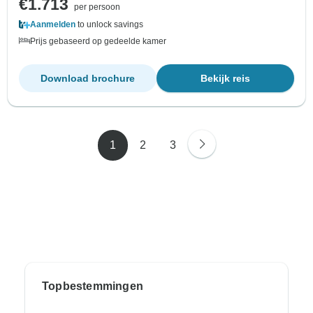
€1.713
per persoon
Aanmelden
to unlock savings
Prijs gebaseerd op gedeelde kamer
Download brochure
Bekijk reis
1
2
3
Topbestemmingen