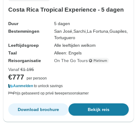
Costa Rica Tropical Experience - 5 dagen
Duur
5 dagen
Bestemmingen
San José,
Sarchi,
La Fortuna,
Guapiles,
Tortuguero
Leeftijdsgroep
Alle leeftijden welkom
Taal
Alleen: Engels
Reisorganisatie
On The Go Tours
Vanaf
€1.195
€777
per persoon
Aanmelden
to unlock savings
Prijs gebaseerd op privé tweepersoonskamer
Download brochure
Bekijk reis