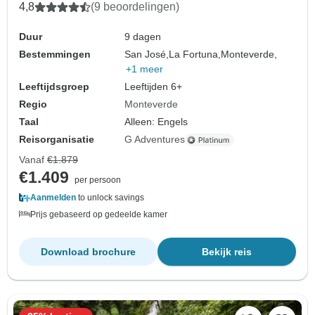
4,8
(9 beoordelingen)
Duur
9 dagen
Bestemmingen
San José,
La Fortuna,
Monteverde,
+1 meer
Leeftijdsgroep
Leeftijden 6+
Regio
Monteverde
Taal
Alleen: Engels
Reisorganisatie
G Adventures
Vanaf
€1.879
€1.409
per persoon
Aanmelden
to unlock savings
Prijs gebaseerd op gedeelde kamer
Download brochure
Bekijk reis