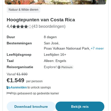
Natuur & Wilde dieren
Hoogtepunten van Costa Rica
4,4
(43 beoordelingen)
Duur
8 dagen
Bestemmingen
San José,
Poas Vulkaan Nationaal Park,
+7 meer
Leeftijdsgroep
Leeftijden 16+
Taal
Alleen: Engels
Reisorganisatie
Explore!
Vanaf
€1.930
€1.549
per persoon
Aanmelden
to unlock savings
Prijs gebaseerd op gedeelde kamer
Download brochure
Bekijk reis