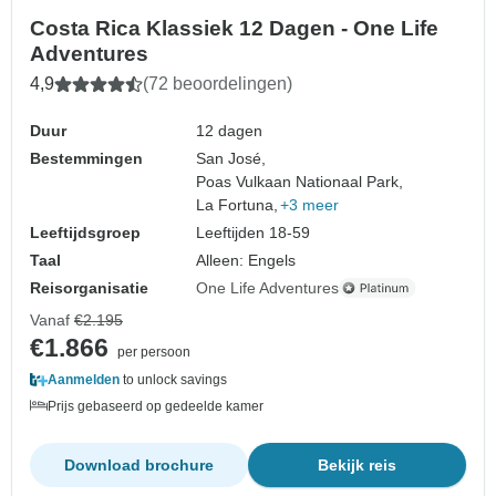
Costa Rica Klassiek 12 Dagen - One Life
Adventures
4,9
(72 beoordelingen)
Duur
12 dagen
Bestemmingen
San José,
Poas Vulkaan Nationaal Park,
La Fortuna,
+3 meer
Leeftijdsgroep
Leeftijden 18-59
Taal
Alleen: Engels
Reisorganisatie
One Life Adventures
Vanaf
€2.195
€1.866
per persoon
Aanmelden
to unlock savings
Prijs gebaseerd op gedeelde kamer
Download brochure
Bekijk reis