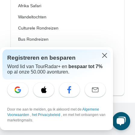
Afrika Safari
Wandeltochten
Culturele Rondreizen
Bus Rondreizen
Trein / Spoor Reizen
Registreren en besparen
Strand Rondreizen
Word lid van TourRadar+ en
bespaar tot 7%
op al onze 50.000 avonturen.
Familie Rondreizen
Privé Rondreizen
Door me aan te melden, ga ik akkoord met de
Algemene
Voorwaarden
,
het Privacybeleid
, en met het ontvangen van
Excellent
marketingmails.
10.000+
reviews op