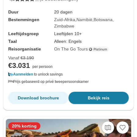
Duur
20 dagen
Bestemmingen
Zuid-Afrika
Namibië
Botswana
Zimbabwe
Leeftijdsgroep
Leeftijden 10+
Taal
Alleen: Engels
Reisorganisatie
On The Go Tours
Vanaf
€3.190
€3.031
per persoon
Aanmelden
to unlock savings
Prijs gebaseerd op privé tweepersoonskamer
Download brochure
Bekijk reis
20% korting