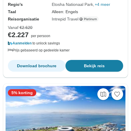
Regio's
Etosha Nationaal Park
+4 meer
Taal
Alleen: Engels
Reisorganisatie
Intrepid Travel
Vanaf
€2.620
€2.227
per persoon
Aanmelden
to unlock savings
Prijs gebaseerd op gedeelde kamer
Download brochure
Bekijk reis
5% korting