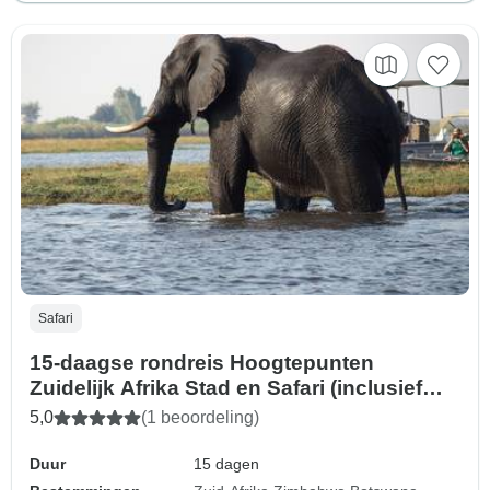
Safari
15-daagse rondreis Hoogtepunten
Zuidelijk Afrika Stad en Safari (inclusief
aansluitende vluchten)
5,0
(1 beoordeling)
Duur
15 dagen