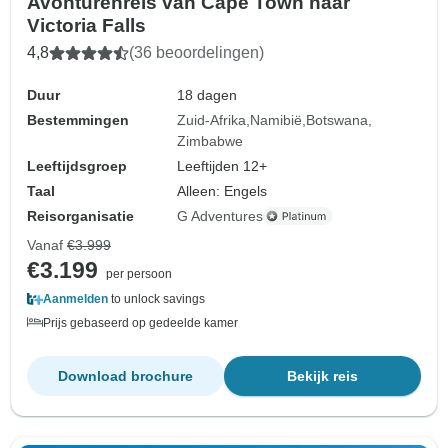
Avonturenreis van Cape Town naar
Victoria Falls
4,8
(36 beoordelingen)
Duur
18 dagen
Bestemmingen
Zuid-Afrika
Namibië
Botswana
Zimbabwe
Leeftijdsgroep
Leeftijden 12+
Taal
Alleen: Engels
Reisorganisatie
G Adventures
Vanaf
€3.999
€3.199
per persoon
Aanmelden
to unlock savings
Prijs gebaseerd op gedeelde kamer
Download brochure
Bekijk reis