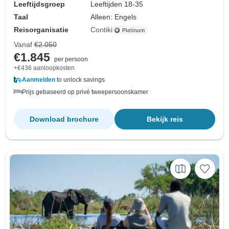
Leeftijdsgroep
Leeftijden 18-35
Taal
Alleen: Engels
Reisorganisatie
Contiki
Vanaf
€2.050
€1.845
per persoon
+€436 aanloopkosten
Aanmelden
to unlock savings
Prijs gebaseerd op privé tweepersoonskamer
Download brochure
Bekijk reis