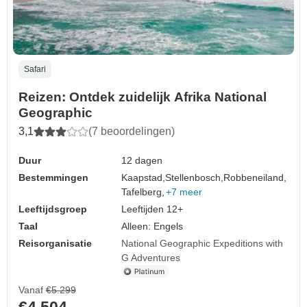
Safari
Reizen: Ontdek zuidelijk Afrika National
Geographic
3,1
(7 beoordelingen)
Duur
12 dagen
Bestemmingen
Kaapstad,
Stellenbosch,
Robbeneiland,
Tafelberg,
+7 meer
Leeftijdsgroep
Leeftijden 12+
Taal
Alleen: Engels
Reisorganisatie
National Geographic Expeditions with
G Adventures
Vanaf
€5.299
€4.504