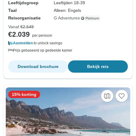
Leeftijdsgroep
Leeftijden 18-39
Taal
Alleen: Engels
Reisorganisatie
G Adventures
Vanaf
€2.549
€2.039
per persoon
Aanmelden
to unlock savings
Prijs gebaseerd op gedeelde kamer
Download brochure
Bekijk reis
15% korting