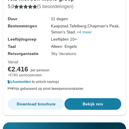
5,0
(5 beoordelingen)
Duur
11 dagen
Bestemmingen
Kaapstad,
Tafelberg,
Chapman's Peak,
Simon's Stad,
+4 meer
Leeftijdsgroep
Leeftijden 10+
Taal
Alleen: Engels
Reisorganisatie
Sky Vacations
Vanaf
€2.416
per persoon
+€780 aanloopkosten
Aanmelden
to unlock savings
Prijs gebaseerd op privé tweepersoonskamer
Download brochure
Bekijk reis