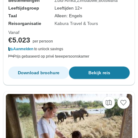
Bestemmingen
Zuid-Afrika
Zimbabwe
Botswana
Leeftijdsgroep
Leeftijden 12+
Taal
Alleen: Engels
Reisorganisatie
Kabura Travel & Tours
Vanaf
€5.023
per persoon
Aanmelden
to unlock savings
Prijs gebaseerd op privé tweepersoonskamer
Download brochure
Bekijk reis