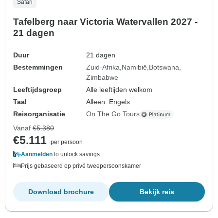
Safari
Tafelberg naar Victoria Watervallen 2027 -
21 dagen
Duur
21 dagen
Bestemmingen
Zuid-Afrika
Namibië
Botswana
Zimbabwe
Leeftijdsgroep
Alle leeftijden welkom
Taal
Alleen: Engels
Reisorganisatie
On The Go Tours
Vanaf
€5.380
€5.111
per persoon
Aanmelden
to unlock savings
Prijs gebaseerd op privé tweepersoonskamer
Download brochure
Bekijk reis