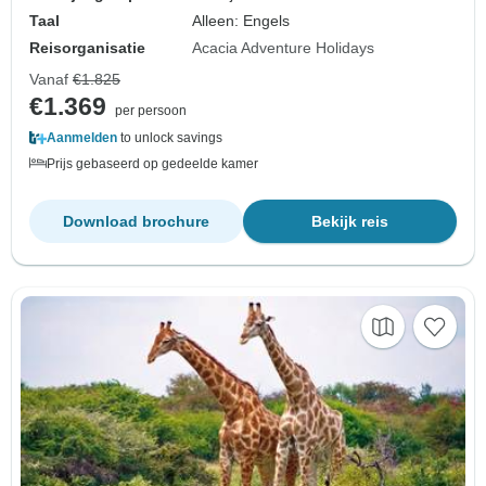
Taal
Alleen: Engels
Reisorganisatie
Acacia Adventure Holidays
Vanaf
€1.825
€1.369
per persoon
Aanmelden
to unlock savings
Prijs gebaseerd op gedeelde kamer
Download brochure
Bekijk reis