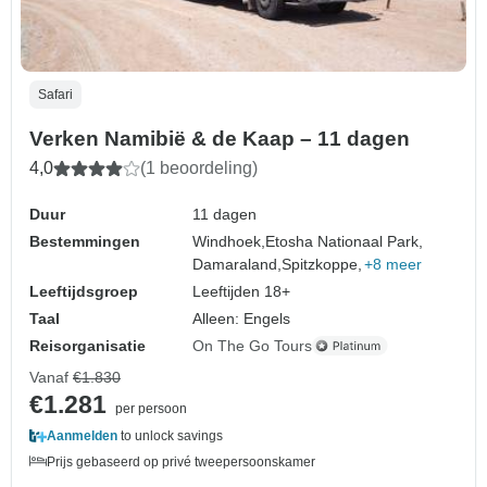
Safari
Verken Namibië & de Kaap – 11 dagen
4,0
(1 beoordeling)
Duur
11 dagen
Bestemmingen
Windhoek,
Etosha Nationaal Park,
Damaraland,
Spitzkoppe,
+8 meer
Leeftijdsgroep
Leeftijden 18+
Taal
Alleen: Engels
Reisorganisatie
On The Go Tours
Vanaf
€1.830
€1.281
per persoon
Aanmelden
to unlock savings
Prijs gebaseerd op privé tweepersoonskamer