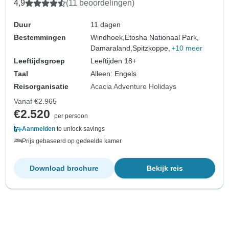
4,9
(11 beoordelingen)
Duur
11 dagen
Bestemmingen
Windhoek,
Etosha Nationaal Park,
Damaraland,
Spitzkoppe,
+10 meer
Leeftijdsgroep
Leeftijden 18+
Taal
Alleen: Engels
Reisorganisatie
Acacia Adventure Holidays
Vanaf
€2.965
€2.520
per persoon
Aanmelden
to unlock savings
Prijs gebaseerd op gedeelde kamer
Download brochure
Bekijk reis