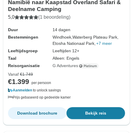
Namibië naar Kaapstad Overland Safari &
Deelname Camping
5,0
(1 beoordeling)
Duur
14 dagen
Bestemmingen
Windhoek,
Waterberg Plateau Park,
Etosha Nationaal Park,
+7 meer
Leeftijdsgroep
Leeftijden 12+
Taal
Alleen: Engels
Reisorganisatie
G Adventures
Vanaf
€1.749
€1.399
per persoon
Aanmelden
to unlock savings
Prijs gebaseerd op gedeelde kamer
Download brochure
Bekijk reis