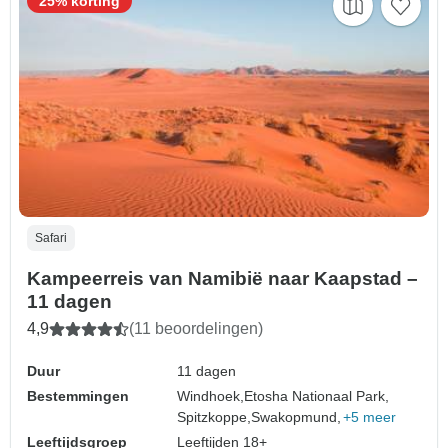
25% korting
Safari
Kampeerreis van Namibië naar Kaapstad –
11 dagen
4,9
(11 beoordelingen)
Duur
11 dagen
Bestemmingen
Windhoek,
Etosha Nationaal Park,
Spitzkoppe,
Swakopmund,
+5 meer
Leeftijdsgroep
Leeftijden 18+