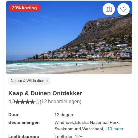
20% korting
Natuur & Wilde dieren
Kaap & Duinen Ontdekker
4,3
(12 beoordelingen)
Duur
12 dagen
Bestemmingen
Windhoek,
Etosha Nationaal Park,
Swakopmund,
Walvisbaai,
+10 meer
Leeftijdsgroep
Leeftijden 12+