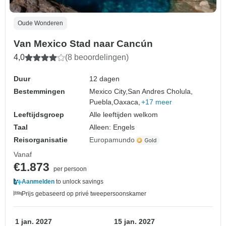
Oude Wonderen
Van Mexico Stad naar Cancún
4,0
(8 beoordelingen)
Duur
12 dagen
Bestemmingen
Mexico City,
San Andres Cholula,
Puebla,
Oaxaca,
+17 meer
Leeftijdsgroep
Alle leeftijden welkom
Taal
Alleen: Engels
Reisorganisatie
Europamundo
Vanaf
€1.873
per persoon
Aanmelden
to unlock savings
Prijs gebaseerd op privé tweepersoonskamer
1 jan. 2027
15 jan. 2027