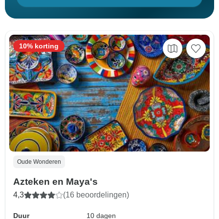
10% korting
Oude Wonderen
Azteken en Maya's
4,3
(16 beoordelingen)
Duur
10 dagen