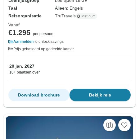
Leeftijdsgroep
Leeftijden 18-39
Taal
Alleen: Engels
Reisorganisatie
TruTravels
Vanaf
€1.295
per persoon
Aanmelden
to unlock savings
Prijs gebaseerd op gedeelde kamer
20 jan. 2027
10+ plaatsen over
Download brochure
Bekijk reis