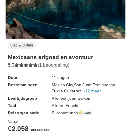
Stad & Cultuur
Mexicaans erfgoed en avontuur
5,0
(1 beoordeling)
Duur
11 dagen
Bestemmingen
Mexico City,
San Juan Teotihuacán,
Tuxtla Gutierrez,
+12 meer
Leeftijdsgroep
Alle leeftijden welkom
Taal
Alleen: Engels
Reisorganisatie
Europamundo
Vanaf
€2.058
per persoon