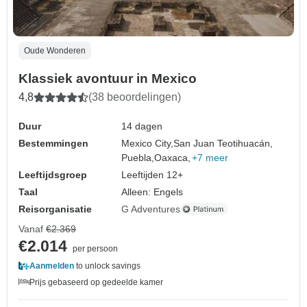
Oude Wonderen
Klassiek avontuur in Mexico
4,8
(38 beoordelingen)
Duur
14 dagen
Bestemmingen
Mexico City,
San Juan Teotihuacán,
Puebla,
Oaxaca,
+7 meer
Leeftijdsgroep
Leeftijden 12+
Taal
Alleen: Engels
Reisorganisatie
G Adventures
Vanaf
€2.369
€2.014
per persoon
Aanmelden
to unlock savings
Prijs gebaseerd op gedeelde kamer