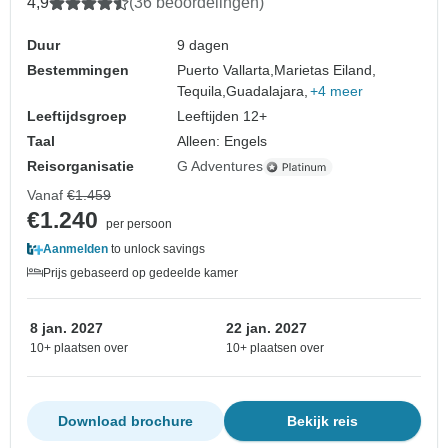
4,9
(36 beoordelingen)
Duur
9 dagen
Bestemmingen
Puerto Vallarta,
Marietas Eiland,
Tequila,
Guadalajara,
+4 meer
Leeftijdsgroep
Leeftijden 12+
Taal
Alleen: Engels
Reisorganisatie
G Adventures
Vanaf
€1.459
€1.240
per persoon
Aanmelden
to unlock savings
Prijs gebaseerd op gedeelde kamer
8 jan. 2027
22 jan. 2027
10+ plaatsen over
10+ plaatsen over
Download brochure
Bekijk reis