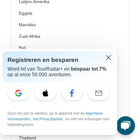
Latijns-Amerika
Egypte
Marokko
Zuid-Afrika
Bali
Registreren en besparen
China
Word lid van TourRadar+ en
bespaar tot 7%
Filippijnen
op al onze 50.000 avonturen.
India
Japan
Nieuw-Zeeland
Door me aan te melden, ga ik akkoord met de
Algemene
Sri Lanka
Voorwaarden
,
het Privacybeleid
, en met het ontvangen van
marketingmails.
Tanzania
Thailand