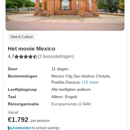
Stad & Cultuur
Het mooie Mexico
4,7
(3 beoordelingen)
Duur
11 dagen
Bestemmingen
Mexico City,
San Andres Cholula,
Puebla,
Oaxaca,
+12 meer
Leeftijdsgroep
Alle leeftijden welkom
Taal
Alleen: Engels
Reisorganisatie
Europamundo
Vanaf
€1.792
per persoon
Aanmelden
to unlock savings