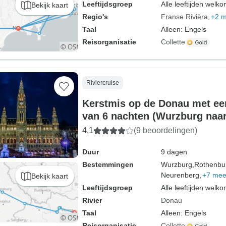
Leeftijdsgroep
Alle leeftijden welk
Bekijk kaart
Regio's
Franse Rivièra
+2 
Taal
Alleen: Engels
Reisorganisatie
Collette
Riviercruise
Kerstmis op de Donau met ee
van 6 nachten (Wurzburg naa
(Feestdagen)
4,1
(9 beoordelingen)
Duur
9 dagen
Bestemmingen
Wurzburg,
Rothenbur
Neurenberg,
+7 mee
Bekijk kaart
Leeftijdsgroep
Alle leeftijden welk
Rivier
Donau
Taal
Alleen: Engels
Reisorganisatie
Collette