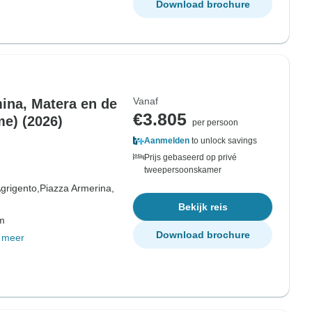
Download brochure
Vanaf
mina, Matera en de
€3.805
e) (2026)
per persoon
Aanmelden
to unlock savings
Prijs gebaseerd op privé
tweepersoonskamer
grigento,
Piazza Armerina,
Bekijk reis
om
Download brochure
 meer