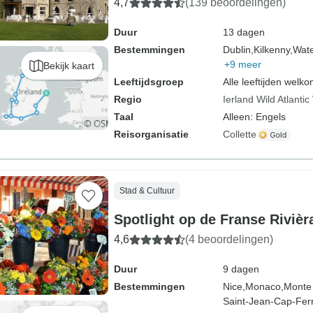
4,7
(139 beoordelingen)
Duur
13 dagen
Bestemmingen
Dublin,
Kilkenny,
Wate
+9 meer
Bekijk kaart
Leeftijdsgroep
Alle leeftijden welk
Regio
Ierland Wild Atlanti
Taal
Alleen: Engels
Reisorganisatie
Collette
Stad & Cultuur
Spotlight op de Franse Rivièr
4,6
(4 beoordelingen)
Duur
9 dagen
Bestemmingen
Nice,
Monaco,
Monte 
Saint-Jean-Cap-Ferr