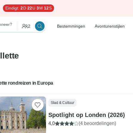
Eindigt:
2
D
22
U
3
M
11
S
neer?
2
Bestemmingen
Avonturenstijlen
lette
ette rondreizen in Europa
Stad & Cultuur
Spotlight op Londen (2026)
4,0
(4 beoordelingen)