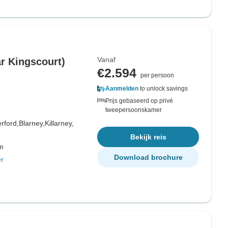
Vanaf
ar Kingscourt)
€2.594
per persoon
Aanmelden
to unlock savings
Prijs gebaseerd op privé
tweepersoonskamer
rford,
Blarney,
Killarney,
Bekijk reis
om
Download brochure
r