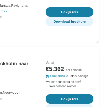
arsala,
Favignana,
 meer
Bekijk reis
om
Download brochure
Vanaf
ockholm naar
€5.362
per persoon
Aanmelden
to unlock savings
Prijs gebaseerd op privé
tweepersoonskamer
n
Noorwegen
om
Bekijk reis