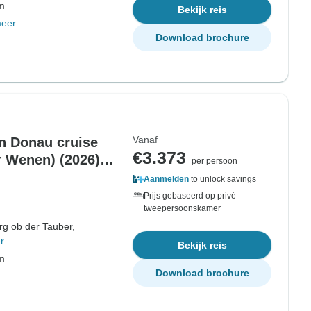
om
Bekijk reis
meer
Download brochure
Vanaf
n Donau cruise
€3.373
r Wenen) (2026)
per persoon
Aanmelden
to unlock savings
Prijs gebaseerd op privé
tweepersoonskamer
g ob der Tauber,
r
Bekijk reis
om
Download brochure