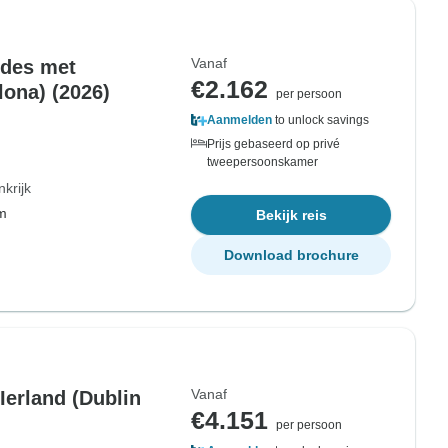
Vanaf
rdes met
€2.162
lona) (2026)
per persoon
Aanmelden
to unlock savings
Prijs gebaseerd op privé
tweepersoonskamer
nkrijk
om
Bekijk reis
Download brochure
Vanaf
Ierland (Dublin
€4.151
per persoon