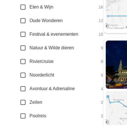
Eten & Wijn
16
Oude Wonderen
12
Festival & evenementen
10
Natuur & Wilde dieren
9
Riviercruise
8
Noorderlicht
6
Avontuur & Adrenaline
4
Zeilen
2
Poolreis
2