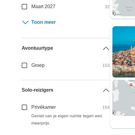
Maart 2027
32
Toon meer
Avontuurtype
Groep
153
Solo-reizigers
Privékamer
154
Geniet van je eigen ruimte tegen een
meerprijs.