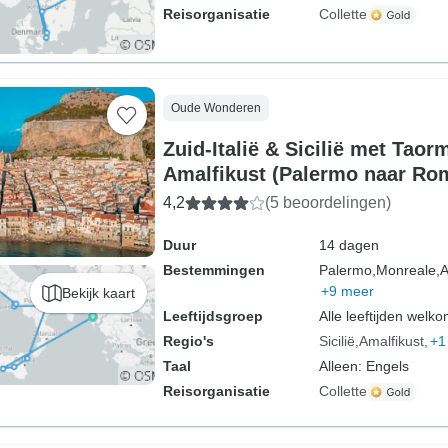
Reisorganisatie
Collette
Oude Wonderen
Zuid-Italië & Sicilië met Taor
Amalfikust (Palermo naar Rom
4,2
(5 beoordelingen)
Duur
14 dagen
Bestemmingen
Palermo,
Monreale,
A
+9 meer
Bekijk kaart
Leeftijdsgroep
Alle leeftijden welk
Regio's
Sicilië
Amalfikust
+1
Taal
Alleen: Engels
Reisorganisatie
Collette