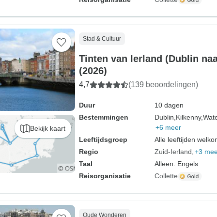
Stad & Cultuur
Tinten van Ierland (Dublin na
(2026)
4,7
(139 beoordelingen)
Duur
10 dagen
Bestemmingen
Dublin,
Kilkenny,
Wate
+6 meer
Bekijk kaart
Leeftijdsgroep
Alle leeftijden welk
Regio
Zuid-Ierland
+3 mee
Taal
Alleen: Engels
Reisorganisatie
Collette
Oude Wonderen