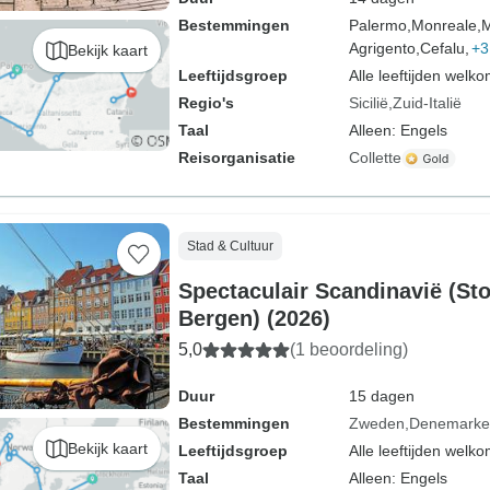
Bestemmingen
Palermo,
Monreale,
M
Agrigento,
Cefalu,
+3
Bekijk kaart
Leeftijdsgroep
Alle leeftijden welk
Regio's
Sicilië
Zuid-Italië
Taal
Alleen: Engels
Reisorganisatie
Collette
Stad & Cultuur
Spectaculair Scandinavië (St
Bergen) (2026)
5,0
(1 beoordeling)
Duur
15 dagen
Bestemmingen
Zweden
Denemarke
Bekijk kaart
Leeftijdsgroep
Alle leeftijden welk
Taal
Alleen: Engels