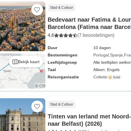
Stad & Cultuur
Bedevaart naar Fatima & Lou
Barcelona (Fatima naar Barce
4,6
(7 beoordelingen)
Duur
10 dagen
Bestemmingen
Portugal
Spanje
Fra
Bekijk kaart
Leeftijdsgroep
Alle leeftijden welk
Taal
Alleen: Engels
Reisorganisatie
Collette
Stad & Cultuur
Tinten van Ierland met Noord-
naar Belfast) (2026)