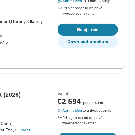
Aanmelden
to unlock savings
Prijs gebaseerd op privé
tweepersoonskamer
rford,
Blarney,
Killarney,
Bekijk reis
om
Download brochure
c Way
Vanaf
a (2026)
€2.594
per persoon
Aanmelden
to unlock savings
Prijs gebaseerd op privé
Carlo,
tweepersoonskamer
at,
Eze,
+1 meer