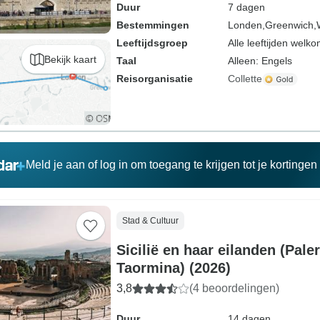
Duur
7 dagen
Bestemmingen
Londen,
Greenwich,
Leeftijdsgroep
Alle leeftijden welk
Bekijk kaart
Taal
Alleen: Engels
Reisorganisatie
Collette
Meld je aan of log in om toegang te krijgen tot je kortinge
Stad & Cultuur
Sicilië en haar eilanden (Pal
Taormina) (2026)
3,8
(4 beoordelingen)
Duur
14 dagen