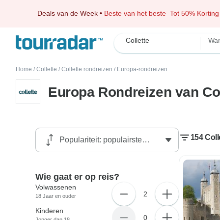
Deals van de Week
•
Beste van het beste
Tot 50% Korting
Collette
Wan
Home
/
Collette
/
Collette rondreizen
/
Europa-rondreizen
Europa Rondreizen van Col
154 Coll
Wie gaat er op reis?
Volwassenen
2
18 Jaar en ouder
Kinderen
0
Jonger dan 18