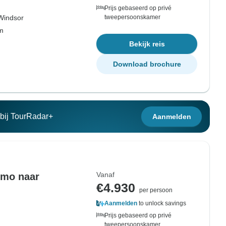
Prijs gebaseerd op privé
Windsor
tweepersoonskamer
om
Bekijk reis
Download brochure
n bij TourRadar+
Aanmelden
Vanaf
ermo naar
€4.930
per persoon
Aanmelden
to unlock savings
Prijs gebaseerd op privé
tweepersoonskamer