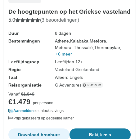
De hoogtepunten op het Griekse vasteland
5,0
(3 beoordelingen)
Duur
8 dagen
Bestemmingen
Athene,
Kalabaka,
Metéora,
Meteora, Thessalië,
Thermopylae,
+6 meer
Leeftijdsgroep
Leeftijden 12+
Regio
Vasteland Griekenland
Taal
Alleen: Engels
Reisorganisatie
G Adventures
Vanaf
€1.849
€1.479
per persoon
Aanmelden
to unlock savings
Prijs gebaseerd op gedeelde kamer
Download brochure
Bekijk reis