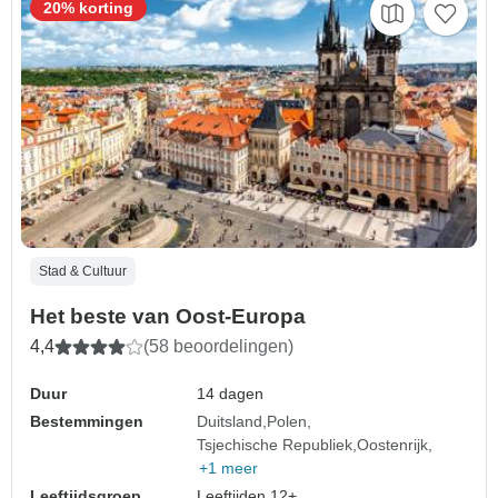
20% korting
Stad & Cultuur
Het beste van Oost-Europa
4,4
(58 beoordelingen)
Duur
14 dagen
Bestemmingen
Duitsland
Polen
Tsjechische Republiek
Oostenrijk
+1 meer
Leeftijdsgroep
Leeftijden 12+