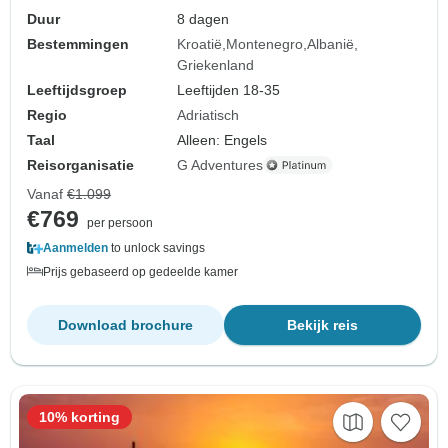
Duur
8 dagen
Bestemmingen
Kroatië
Montenegro
Albanië
Griekenland
Leeftijdsgroep
Leeftijden 18-35
Regio
Adriatisch
Taal
Alleen: Engels
Reisorganisatie
G Adventures
Vanaf
€1.099
€769
per persoon
Aanmelden
to unlock savings
Prijs gebaseerd op gedeelde kamer
Download brochure
Bekijk reis
10% korting