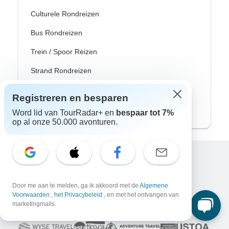
Culturele Rondreizen
Bus Rondreizen
Trein / Spoor Reizen
Strand Rondreizen
Familie Rondreizen
Registreren en besparen
Privé Rondreizen
Word lid van TourRadar+ en
bespaar tot 7%
op al onze 50.000 avonturen.
Excellent
10.000+
reviews op
Door me aan te melden, ga ik akkoord met de
Algemene
Voorwaarden
,
het Privacybeleid
, en met het ontvangen van
marketingmails.
Geassocieerd met