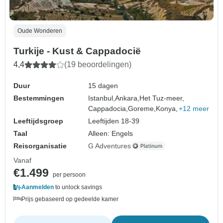
Oude Wonderen
Turkije - Kust & Cappadocië
4,4
(19 beoordelingen)
Duur
15 dagen
Bestemmingen
Istanbul,
Ankara,
Het Tuz-meer,
Cappadocia,
Goreme,
Konya,
+12 meer
Leeftijdsgroep
Leeftijden 18-39
Taal
Alleen: Engels
Reisorganisatie
G Adventures
Vanaf
€1.499
per persoon
Aanmelden
to unlock savings
Prijs gebaseerd op gedeelde kamer