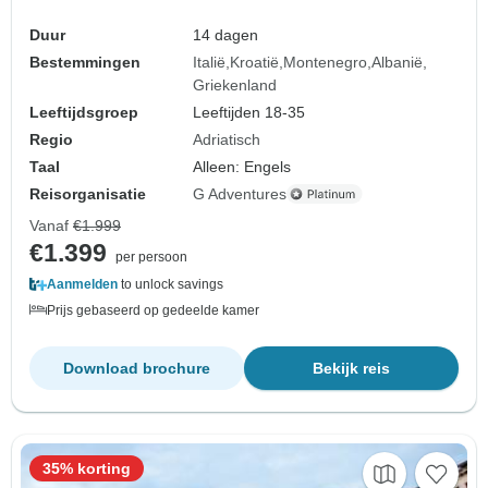
Duur
14 dagen
Bestemmingen
Italië
Kroatië
Montenegro
Albanië
Griekenland
Leeftijdsgroep
Leeftijden 18-35
Regio
Adriatisch
Taal
Alleen: Engels
Reisorganisatie
G Adventures
Vanaf
€1.999
€1.399
per persoon
Aanmelden
to unlock savings
Prijs gebaseerd op gedeelde kamer
Download brochure
Bekijk reis
35% korting