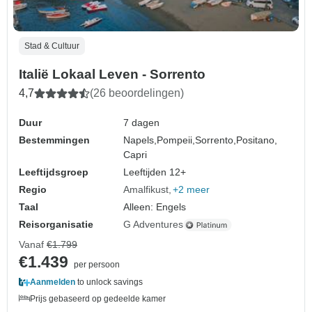
Stad & Cultuur
Italië Lokaal Leven - Sorrento
4,7
(26 beoordelingen)
Duur
7 dagen
Bestemmingen
Napels,
Pompeii,
Sorrento,
Positano,
Capri
Leeftijdsgroep
Leeftijden 12+
Regio
Amalfikust
+2 meer
Taal
Alleen: Engels
Reisorganisatie
G Adventures
Vanaf
€1.799
€1.439
per persoon
Aanmelden
to unlock savings
Prijs gebaseerd op gedeelde kamer