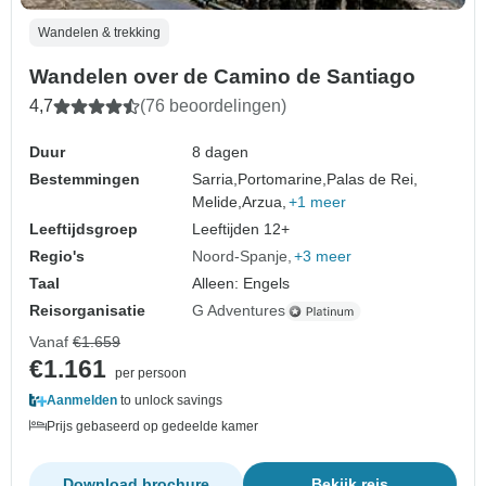
Wandelen & trekking
Wandelen over de Camino de Santiago
4,7
(76 beoordelingen)
Duur
8 dagen
Bestemmingen
Sarria,
Portomarine,
Palas de Rei,
Melide,
Arzua,
+1 meer
Leeftijdsgroep
Leeftijden 12+
Regio's
Noord-Spanje
+3 meer
Taal
Alleen: Engels
Reisorganisatie
G Adventures
Vanaf
€1.659
€1.161
per persoon
Aanmelden
to unlock savings
Prijs gebaseerd op gedeelde kamer
Download brochure
Bekijk reis