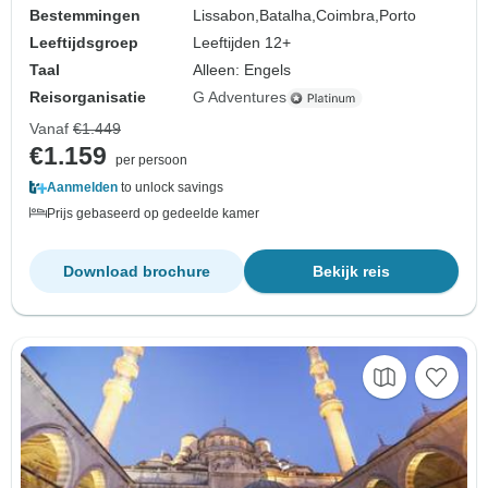
Bestemmingen
Lissabon,
Batalha,
Coimbra,
Porto
Leeftijdsgroep
Leeftijden 12+
Taal
Alleen: Engels
Reisorganisatie
G Adventures
Vanaf
€1.449
€1.159
per persoon
Aanmelden
to unlock savings
Prijs gebaseerd op gedeelde kamer
Download brochure
Bekijk reis