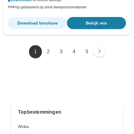
Aanmelden
to unlock savings
Prijs gebaseerd op privé tweepersoonskamer
Download brochure
Bekijk reis
1
2
3
4
5
Topbestemmingen
Afrika