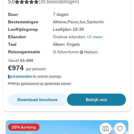
5,0
(39 beoordelingen)
Duur
7 dagen
Bestemmingen
Athene,
Paros,
Ios,
Santorini
Leeftijdsgroep
Leeftijden 18-39
Eilanden
Griekse eilanden
+2 meer
Taal
Alleen: Engels
Reisorganisatie
G Adventures
Vanaf
€1.499
€974
per persoon
Aanmelden
to unlock savings
Prijs gebaseerd op gedeelde kamer
Download brochure
Bekijk reis
20% korting