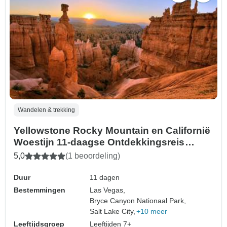
Wandelen & trekking
Yellowstone Rocky Mountain en Californië
Woestijn 11-daagse Ontdekkingsreis
Camping
5,0
(1 beoordeling)
Duur
11 dagen
Bestemmingen
Las Vegas,
Bryce Canyon Nationaal Park,
Salt Lake City,
+10 meer
Leeftijdsgroep
Leeftijden 7+