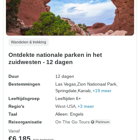
Wandelen & trekking
Ontdekte nationale parken in het
zuidwesten - 12 dagen
Duur
12 dagen
Bestemmingen
Las Vegas,
Zion Nationaal Park,
Springdale,
Kanab,
+19 meer
Leeftijdsgroep
Leeftijden 6+
Regio's
West-USA
+3 meer
Taal
Alleen: Engels
Reisorganisatie
On The Go Tours
Vanaf
€6.185
per persoon