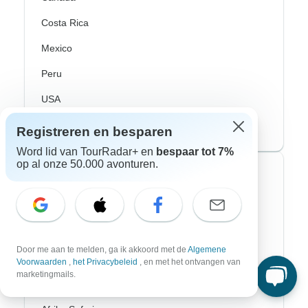
Costa Rica
Mexico
Peru
USA
Zuid-Amerika
Registreren en besparen
Word lid van TourRadar+ en
bespaar tot 7%
op al onze 50.000 avonturen.
Top avonturenstijlen
Avontuurlijke rondreizen
Fiets Rondreizen
Door me aan te melden, ga ik akkoord met de
Algemene
Noorderlicht
Voorwaarden
,
het Privacybeleid
, en met het ontvangen van
marketingmails.
Riviercruises