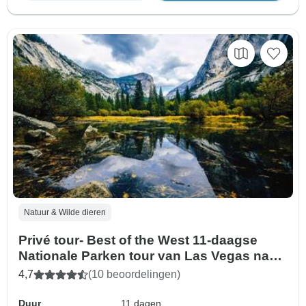
Natuur & Wilde dieren
Privé tour- Best of the West 11-daagse
Nationale Parken tour van Las Vegas naar
San Francisco
4,7
(10 beoordelingen)
Duur
11 dagen