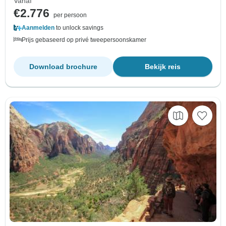
Vanaf
€2.776
per persoon
Aanmelden
to unlock savings
Prijs gebaseerd op privé tweepersoonskamer
Download brochure
Bekijk reis