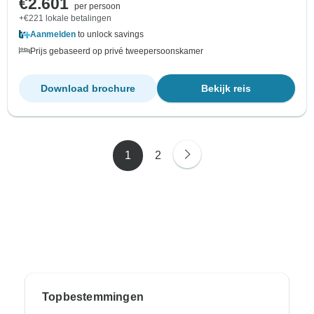
€2.601
per persoon
+€221 lokale betalingen
Aanmelden
to unlock savings
Prijs gebaseerd op privé tweepersoonskamer
Download brochure
Bekijk reis
1
2
Topbestemmingen