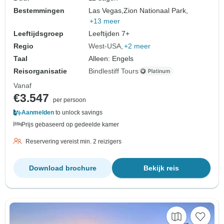
Bestemmingen
Las Vegas,
Zion Nationaal Park,
+13 meer
Leeftijdsgroep
Leeftijden 7+
Regio
West-USA
+2 meer
Taal
Alleen: Engels
Reisorganisatie
Bindlestiff Tours
Vanaf
€3.547
per persoon
Aanmelden
to unlock savings
Prijs gebaseerd op gedeelde kamer
Reservering vereist min. 2 reizigers
Download brochure
Bekijk reis