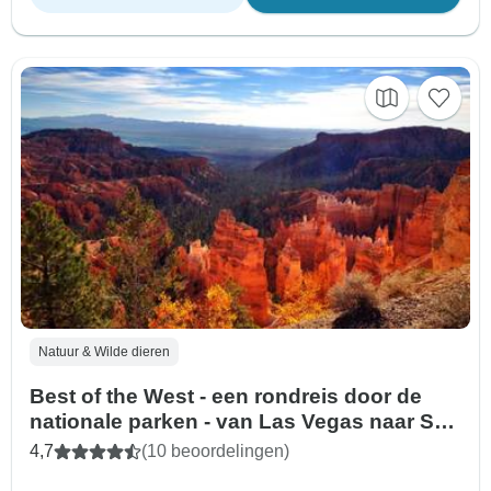
Natuur & Wilde dieren
Best of the West - een rondreis door de
nationale parken - van Las Vegas naar San
Francisco - 11 dagen
4,7
(10 beoordelingen)