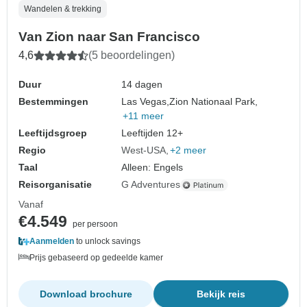
Wandelen & trekking
Van Zion naar San Francisco
4,6
(5 beoordelingen)
Duur
14 dagen
Bestemmingen
Las Vegas,
Zion Nationaal Park,
+11 meer
Leeftijdsgroep
Leeftijden 12+
Regio
West-USA
+2 meer
Taal
Alleen: Engels
Reisorganisatie
G Adventures
Vanaf
€4.549
per persoon
Aanmelden
to unlock savings
Prijs gebaseerd op gedeelde kamer
Download brochure
Bekijk reis