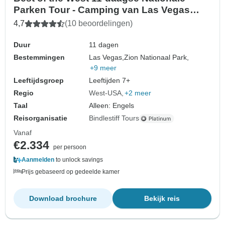
Parken Tour - Camping van Las Vegas
naar San Francisco
4,7
(10 beoordelingen)
Duur
11 dagen
Bestemmingen
Las Vegas,
Zion Nationaal Park,
+9 meer
Leeftijdsgroep
Leeftijden 7+
Regio
West-USA
+2 meer
Taal
Alleen: Engels
Reisorganisatie
Bindlestiff Tours
Vanaf
€2.334
per persoon
Aanmelden
to unlock savings
Prijs gebaseerd op gedeelde kamer
Download brochure
Bekijk reis