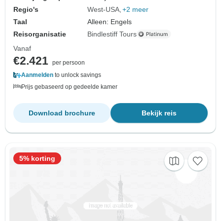
Regio's
West-USA
+2 meer
Taal
Alleen: Engels
Reisorganisatie
Bindlestiff Tours
Vanaf
€2.421
per persoon
Aanmelden
to unlock savings
Prijs gebaseerd op gedeelde kamer
Download brochure
Bekijk reis
5% korting