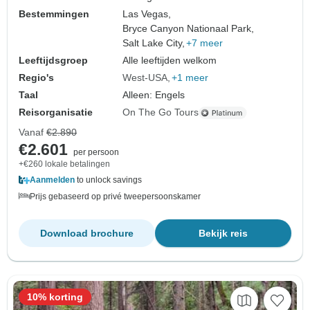
Bestemmingen
Las Vegas,
Bryce Canyon Nationaal Park,
Salt Lake City,
+7 meer
Leeftijdsgroep
Alle leeftijden welkom
Regio's
West-USA
+1 meer
Taal
Alleen: Engels
Reisorganisatie
On The Go Tours
Vanaf
€2.890
€2.601
per persoon
+€260 lokale betalingen
Aanmelden
to unlock savings
Prijs gebaseerd op privé tweepersoonskamer
Download brochure
Bekijk reis
10% korting