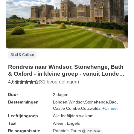
Stad & Cultuur
Rondreis naar Windsor, Stonehenge, Bath
& Oxford - in kleine groep - vanuit Londen -
2 dagen
4,6
(31 beoordelingen)
Duur
2 dagen
Bestemmingen
Londen,
Windsor,
Stonehenge,
Bad,
Castle Combe,
Cotswolds,
+1 meer
Leeftijdsgroep
Alle leeftijden welkom
Taal
Alleen: Engels
Reisorganisatie
Rabbie's Tours