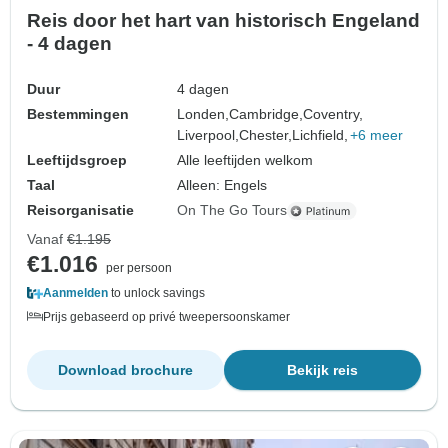
Reis door het hart van historisch Engeland
- 4 dagen
Duur
4 dagen
Bestemmingen
Londen,
Cambridge,
Coventry,
Liverpool,
Chester,
Lichfield,
+6 meer
Leeftijdsgroep
Alle leeftijden welkom
Taal
Alleen: Engels
Reisorganisatie
On The Go Tours
Vanaf
€1.195
€1.016
per persoon
Aanmelden
to unlock savings
Prijs gebaseerd op privé tweepersoonskamer
Download brochure
Bekijk reis