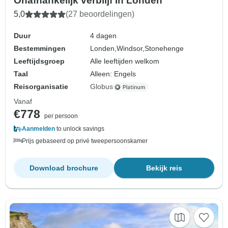
Onafhankelijk verblijf in Londen
5,0
(27 beoordelingen)
Duur
4 dagen
Bestemmingen
Londen,
Windsor,
Stonehenge
Leeftijdsgroep
Alle leeftijden welkom
Taal
Alleen: Engels
Reisorganisatie
Globus
Vanaf
€778
per persoon
Aanmelden
to unlock savings
Prijs gebaseerd op privé tweepersoonskamer
Download brochure
Bekijk reis