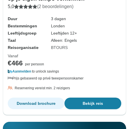
5,0
(2 beoordelingen)
Duur
3 dagen
Bestemmingen
Londen
Leeftijdsgroep
Leeftijden 12+
Taal
Alleen: Engels
Reisorganisatie
BTOURS
Vanaf
€466
per persoon
Aanmelden
to unlock savings
Prijs gebaseerd op privé tweepersoonskamer
Reservering vereist min. 2 reizigers
Download brochure
Bekijk reis