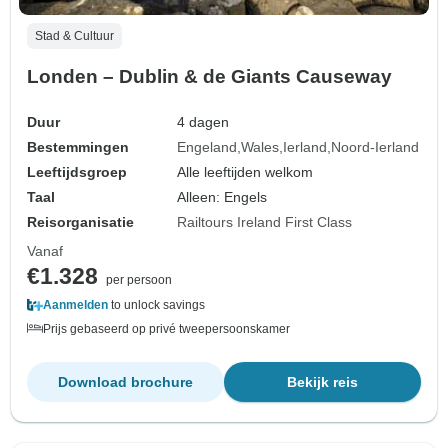
Stad & Cultuur
Londen – Dublin & de Giants Causeway
Duur
4 dagen
Bestemmingen
Engeland
Wales
Ierland
Noord-Ierland
Leeftijdsgroep
Alle leeftijden welkom
Taal
Alleen: Engels
Reisorganisatie
Railtours Ireland First Class
Vanaf
€1.328
per persoon
Aanmelden
to unlock savings
Prijs gebaseerd op privé tweepersoonskamer
Download brochure
Bekijk reis