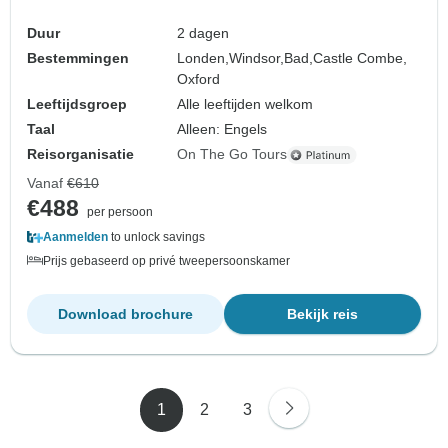
Duur
2 dagen
Bestemmingen
Londen,
Windsor,
Bad,
Castle Combe,
Oxford
Leeftijdsgroep
Alle leeftijden welkom
Taal
Alleen: Engels
Reisorganisatie
On The Go Tours
Vanaf
€610
€488
per persoon
Aanmelden
to unlock savings
Prijs gebaseerd op privé tweepersoonskamer
Download brochure
Bekijk reis
1
2
3