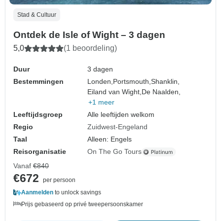
Stad & Cultuur
Ontdek de Isle of Wight – 3 dagen
5,0
(1 beoordeling)
Duur
3 dagen
Bestemmingen
Londen,
Portsmouth,
Shanklin,
Eiland van Wight,
De Naalden,
+1 meer
Leeftijdsgroep
Alle leeftijden welkom
Regio
Zuidwest-Engeland
Taal
Alleen: Engels
Reisorganisatie
On The Go Tours
Vanaf
€840
€672
per persoon
Aanmelden
to unlock savings
Prijs gebaseerd op privé tweepersoonskamer