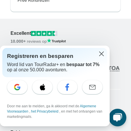
Privé Rondreizen
Excellent
10.000+
reviews op
Registreren en besparen
Geassocieerd met
Word lid van TourRadar+ en
bespaar tot 7%
op al onze 50.000 avonturen.
Bedrijf
Door me aan te melden, ga ik akkoord met de
Algemene
Voorwaarden
,
het Privacybeleid
, en met het ontvangen van
Over ons
marketingmails.
Vacatures
Solliciteer nu!