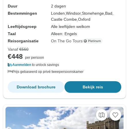
Duur
2 dagen
Bestemmingen
Londen,
Windsor,
Stonehenge,
Bad,
Castle Combe,
Oxford
Leeftijdsgroep
Alle leeftijden welkom
Taal
Alleen: Engels
Reisorganisatie
On The Go Tours
Vanaf
€560
€448
per persoon
Aanmelden
to unlock savings
Prijs gebaseerd op privé tweepersoonskamer
Download brochure
Bekijk reis