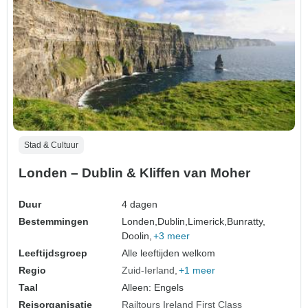
Stad & Cultuur
Londen – Dublin & Kliffen van Moher
Duur
4 dagen
Bestemmingen
Londen,
Dublin,
Limerick,
Bunratty,
Doolin,
+3 meer
Leeftijdsgroep
Alle leeftijden welkom
Regio
Zuid-Ierland
+1 meer
Taal
Alleen: Engels
Reisorganisatie
Railtours Ireland First Class