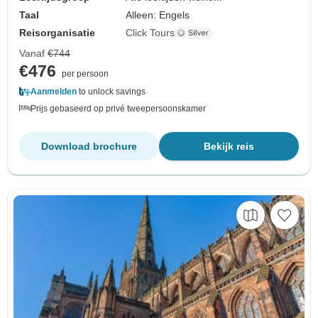
Taal
Alleen: Engels
Reisorganisatie
Click Tours
Vanaf
€744
€476
per persoon
Aanmelden
to unlock savings
Prijs gebaseerd op privé tweepersoonskamer
Download brochure
Bekijk reis