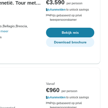
€3.590
enetië. Tour met
per persoon
Aanmelden
to unlock savings
Prijs gebaseerd op privé
tweepersoonskamer
o,
Bellagio,
Brescia,
 meer
Bekijk reis
om
Download brochure
Vanaf
€960
per persoon
Aanmelden
to unlock savings
Prijs gebaseerd op privé
ticaanstad
tweepersoonskamer