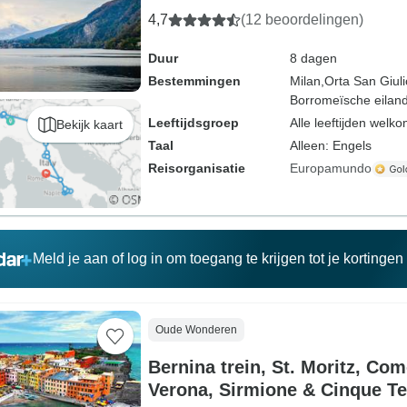
4,7
(12 beoordelingen)
Duur
8 dagen
Bestemmingen
Milan,
Orta San Giuli
Borromeïsche eilan
Leeftijdsgroep
Alle leeftijden welk
Bekijk kaart
Taal
Alleen: Engels
Reisorganisatie
Europamundo
Meld je aan of log in om toegang te krijgen tot je kortinge
Oude Wonderen
Bernina trein, St. Moritz, Co
Verona, Sirmione & Cinque Te