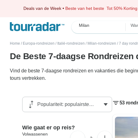
Deals van de Week
•
Beste van het beste
Tot 50% Korting
Milan
Wan
Home
/
Europa-rondreizen
/
Italië-rondreizen
/
Milan-rondreizen
/
7 day rond
De Beste 7-daagse Rondreizen d
Vind de beste 7-daagse rondreizen en vakanties die begin
tours vertrekken.
53 rondr
Wie gaat er op reis?
Volwassenen