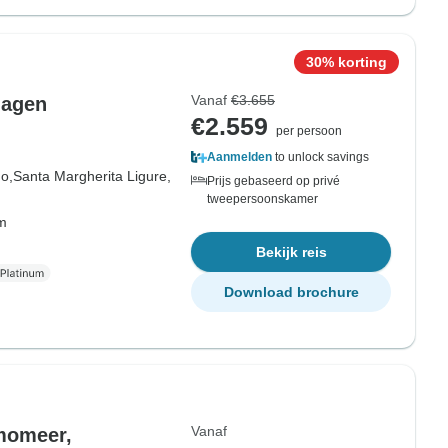
30% korting
Vanaf
€3.655
dagen
€2.559
per persoon
Aanmelden
to unlock savings
no,
Santa Margherita Ligure,
Prijs gebaseerd op privé
tweepersoonskamer
om
Bekijk reis
Download brochure
Vanaf