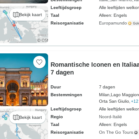
Leeftijdsgroep
Alle leeftijden welk
Bekijk kaart
Taal
Alleen: Engels
Reisorganisatie
Europamundo
Romantische Iconen en Italia
7 dagen
Duur
7 dagen
Bestemmingen
Milan,
Lago Maggior
Orta San Giulio,
+12
Leeftijdsgroep
Alle leeftijden welk
Regio
Noord-Italië
Bekijk kaart
Taal
Alleen: Engels
Reisorganisatie
On The Go Tours