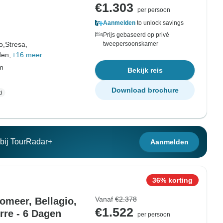
€1.303
per persoon
Aanmelden
to unlock savings
Prijs gebaseerd op privé
o,
Stresa,
tweepersoonskamer
den,
+16 meer
om
Bekijk reis
Download brochure
n bij TourRadar+
Aanmelden
36% korting
Vanaf
€2.378
momeer, Bellagio,
€1.522
rre - 6 Dagen
per persoon