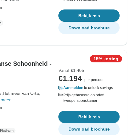
om
Bekijk reis
Download brochure
15% korting
anse Schoonheid -
Vanaf
€1.405
€1.194
per persoon
Aanmelden
to unlock savings
e,
Het meer van Orta,
Prijs gebaseerd op privé
 meer
tweepersoonskamer
om
Bekijk reis
Download brochure