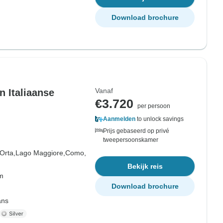
Download brochure
Vanaf
n Italiaanse
€3.720
per persoon
Aanmelden
to unlock savings
Prijs gebaseerd op privé
tweepersoonskamer
Orta,
Lago Maggiore,
Como,
Bekijk reis
om
Download brochure
ans