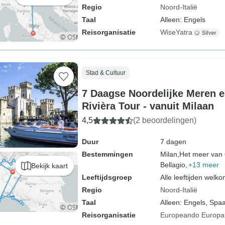
Regio
Noord-Italië
Taal
Alleen: Engels
Reisorganisatie
WiseYatra
Stad & Cultuur
7 Daagse Noordelijke Meren e
Rivièra Tour - vanuit Milaan
4,5
(2 beoordelingen)
Duur
7 dagen
Bestemmingen
Milan,
Het meer van 
Bellagio,
+13 meer
Bekijk kaart
Leeftijdsgroep
Alle leeftijden welk
Regio
Noord-Italië
Taal
Alleen: Engels, Spa
Reisorganisatie
Europeando Europa