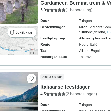
Gardameer, Bernina trein & V
kleine groep
5,0
(1 beoordeling)
Duur
7 dagen
Bestemmingen
Milan,
St Moritz,
Com
Sirmione,
Verona,
+3
Bekijk kaart
Leeftijdsgroep
Alle leeftijden welk
Regio
Noord-Italië
Taal
Alleen: Engels
Reisorganisatie
Taotravel
Stad & Cultuur
Italiaanse feestdagen
4,5
(2 beoordelingen)
Duur
7 dagen
Bestemmingen
Italië
San Marino
Va