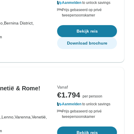
Aanmelden
to unlock savings
Prijs gebaseerd op privé
tweepersoonskamer
no,
Bernina District,
Bekijk reis
om
Download brochure
Vanaf
Venetië & Rome!
€1.794
per persoon
Aanmelden
to unlock savings
Prijs gebaseerd op privé
,
Lenno,
Varenna,
Venetië,
tweepersoonskamer
om
Bekijk reis