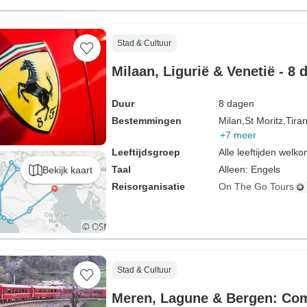
Stad & Cultuur
Milaan, Ligurië & Venetië - 8 
Duur
8 dagen
Bestemmingen
Milan,
St Moritz,
Tira
+7 meer
Leeftijdsgroep
Alle leeftijden welk
Taal
Alleen: Engels
Bekijk kaart
Reisorganisatie
On The Go Tours
Stad & Cultuur
Meren, Lagune & Bergen: Comomeer,