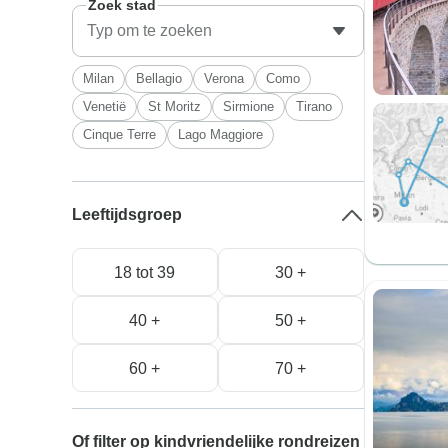
Zoek stad
Milan
Bellagio
Verona
Como
Venetië
St Moritz
Sirmione
Tirano
Cinque Terre
Lago Maggiore
Leeftijdsgroep
18 tot 39
30 +
40 +
50 +
60 +
70 +
Of filter op kindvriendelijke rondreizen