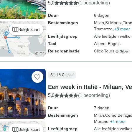
5,0
(1 beoordeling)
Duur
6 dagen
Bestemmingen
Milan,
St Moritz,
Tira
Tremezzo,
+8 meer
Bekijk kaart
Leeftijdsgroep
Alle leeftijden welk
Taal
Alleen: Engels
Reisorganisatie
Click Tours
Stad & Cultuur
Een week in Italië - Milaan, 
5,0
(1 beoordeling)
Duur
7 dagen
Bestemmingen
Milan,
Como,
Bellagio
Murano,
+4 meer
Leeftijdsgroep
Alle leeftijden welk
Bekijk kaart