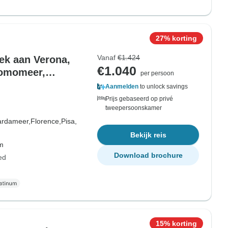
27% korting
Vanaf
€1.424
oek aan Verona,
€1.040
Comomeer,
per persoon
Aanmelden
to unlock savings
Prijs gebaseerd op privé
tweepersoonskamer
ardameer,
Florence,
Pisa,
Bekijk reis
om
Download brochure
ed
15% korting