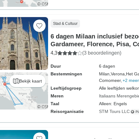
Stad & Cultuur
6 dagen Milaan inclusief bez
Gardameer, Florence, Pisa, 
Bellagio&Lugano.
4,3
(3 beoordelingen)
Duur
6 dagen
Bestemmingen
Milan,
Verona,
Het G
Comomeer,
+2 meer
Bekijk kaart
Leeftijdsgroep
Alle leeftijden welk
Meren
Italiaans Merengebi
Taal
Alleen: Engels
Reisorganisatie
STM Tours LLC