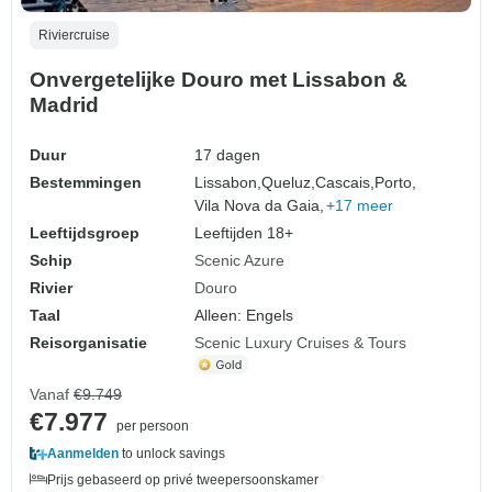
Riviercruise
Onvergetelijke Douro met Lissabon &
Madrid
Duur
17 dagen
Bestemmingen
Lissabon,
Queluz,
Cascais,
Porto,
Vila Nova da Gaia,
+17 meer
Leeftijdsgroep
Leeftijden 18+
Schip
Scenic Azure
Rivier
Douro
Taal
Alleen: Engels
Reisorganisatie
Scenic Luxury Cruises & Tours
Vanaf
€9.749
€7.977
per persoon
Aanmelden
to unlock savings
Prijs gebaseerd op privé tweepersoonskamer