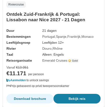
Riviercruise
Ontdek Zuid-Frankrijk & Portugal:
Lissabon naar Nice 2027 - 21 Dagen
Duur
21 dagen
Bestemmingen
Portugal
Spanje
Frankrijk
Monaco
Leeftijdsgroep
Leeftijden 12+
Rivier
Douro
Rhône
Taal
Alleen: Engels
Reisorganisatie
Emerald Cruises
Vanaf
€13.051
€11.171
per persoon
Aanmelden
to unlock savings
Prijs gebaseerd op privé tweepersoonskamer
Download brochure
Bekijk reis