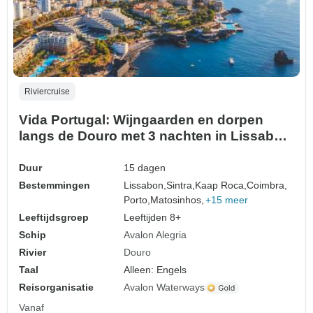
Riviercruise
Vida Portugal: Wijngaarden en dorpen
langs de Douro met 3 nachten in Lissabon
en een voorproefje van Madeira
Duur
15 dagen
Bestemmingen
Lissabon,
Sintra,
Kaap Roca,
Coimbra,
Porto,
Matosinhos,
+15 meer
Leeftijdsgroep
Leeftijden 8+
Schip
Avalon Alegria
Rivier
Douro
Taal
Alleen: Engels
Reisorganisatie
Avalon Waterways
Vanaf