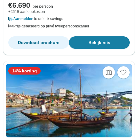
€6.690
per persoon
+€619 aanloopkosten
Aanmelden
to unlock savings
Prijs gebaseerd op privé tweepersoonskamer
Download brochure
Bekijk reis
14% korting