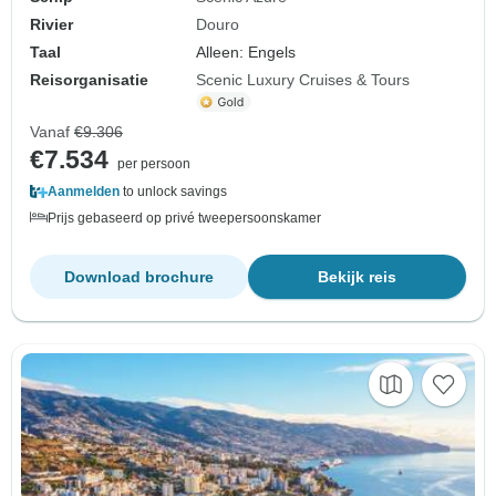
Rivier
Douro
Taal
Alleen: Engels
Reisorganisatie
Scenic Luxury Cruises & Tours
Vanaf
€9.306
€7.534
per persoon
Aanmelden
to unlock savings
Prijs gebaseerd op privé tweepersoonskamer
Download brochure
Bekijk reis