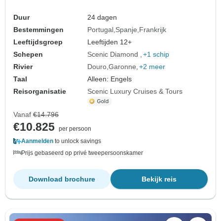
Duur
24 dagen
Bestemmingen
Portugal
Spanje
Frankrijk
Leeftijdsgroep
Leeftijden 12+
Schepen
Scenic Diamond
+1 schip
Rivier
Douro
Garonne
+2 meer
Taal
Alleen: Engels
Reisorganisatie
Scenic Luxury Cruises & Tours
Vanaf
€14.796
€10.825
per persoon
Aanmelden
to unlock savings
Prijs gebaseerd op privé tweepersoonskamer
Download brochure
Bekijk reis