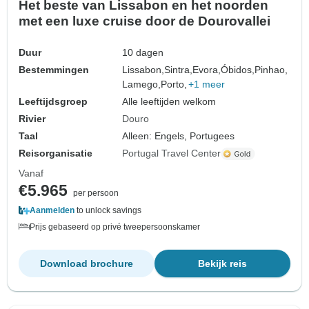
Het beste van Lissabon en het noorden
met een luxe cruise door de Dourovallei
Duur
10 dagen
Bestemmingen
Lissabon,
Sintra,
Evora,
Óbidos,
Pinhao,
Lamego,
Porto,
+1 meer
Leeftijdsgroep
Alle leeftijden welkom
Rivier
Douro
Taal
Alleen: Engels, Portugees
Reisorganisatie
Portugal Travel Center
Vanaf
€5.965
per persoon
Aanmelden
to unlock savings
Prijs gebaseerd op privé tweepersoonskamer
Download brochure
Bekijk reis