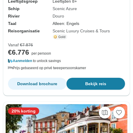
Leeftijdsgroep
Leeftijden 8+
Schip
Scenic Azure
Rivier
Douro
Taal
Alleen: Engels
Reisorganisatie
Scenic Luxury Cruises & Tours
Vanaf
€7.876
€6.776
per persoon
Aanmelden
to unlock savings
Prijs gebaseerd op privé tweepersoonskamer
Download brochure
Bekijk reis
20% korting