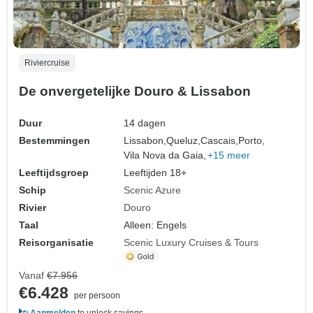
Riviercruise
De onvergetelijke Douro & Lissabon
Duur
14 dagen
Bestemmingen
Lissabon,
Queluz,
Cascais,
Porto,
Vila Nova da Gaia,
+15 meer
Leeftijdsgroep
Leeftijden 18+
Schip
Scenic Azure
Rivier
Douro
Taal
Alleen: Engels
Reisorganisatie
Scenic Luxury Cruises & Tours
Vanaf
€7.956
€6.428
per persoon