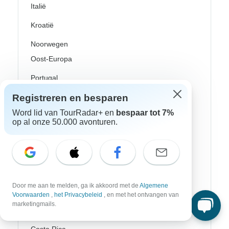
Italië
Kroatië
Noorwegen
Oost-Europa
Portugal
Registreren en besparen
Rijn riviercruises
Word lid van TourRadar+ en
bespaar tot 7%
Scandinavië
op al onze 50.000 avonturen.
Schotland
Spanje
Turkije
Door me aan te melden, ga ik akkoord met de
Algemene
Zweden
Voorwaarden
,
het Privacybeleid
, en met het ontvangen van
marketingmails.
Canada