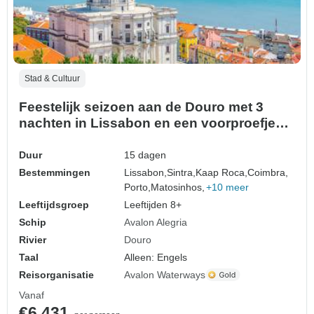
Stad & Cultuur
Feestelijk seizoen aan de Douro met 3
nachten in Lissabon en een voorproefje
van Madeira
Duur
15 dagen
Bestemmingen
Lissabon,
Sintra,
Kaap Roca,
Coimbra,
Porto,
Matosinhos,
+10 meer
Leeftijdsgroep
Leeftijden 8+
Schip
Avalon Alegria
Rivier
Douro
Taal
Alleen: Engels
Reisorganisatie
Avalon Waterways
Vanaf
€6.431