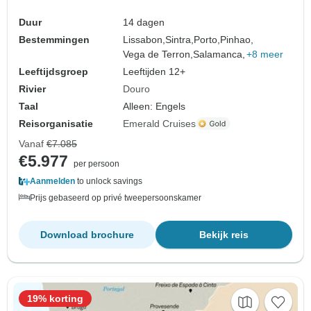
Duur
14 dagen
Bestemmingen
Lissabon,
Sintra,
Porto,
Pinhao,
Vega de Terron,
Salamanca,
+8 meer
Leeftijdsgroep
Leeftijden 12+
Rivier
Douro
Taal
Alleen: Engels
Reisorganisatie
Emerald Cruises
Vanaf
€7.085
€5.977
per persoon
Aanmelden
to unlock savings
Prijs gebaseerd op privé tweepersoonskamer
Download brochure
Bekijk reis
19% korting