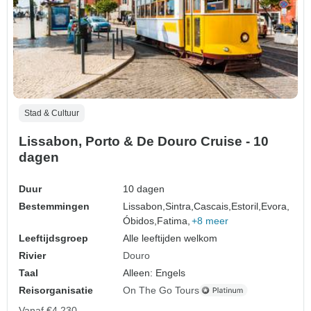
Stad & Cultuur
Lissabon, Porto & De Douro Cruise - 10
dagen
Duur
10 dagen
Bestemmingen
Lissabon,
Sintra,
Cascais,
Estoril,
Evora,
Óbidos,
Fatima,
+8 meer
Leeftijdsgroep
Alle leeftijden welkom
Rivier
Douro
Taal
Alleen: Engels
Reisorganisatie
On The Go Tours
Vanaf
€4.230