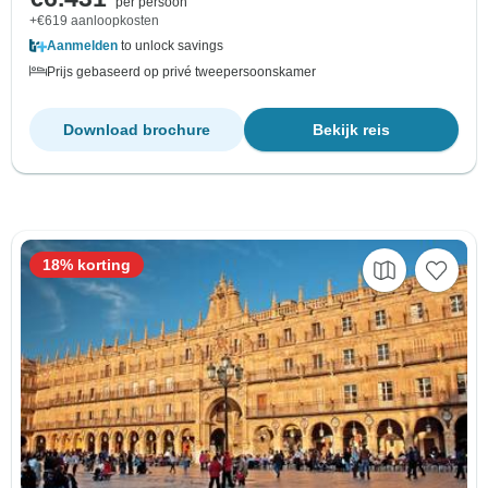
per persoon
+€619 aanloopkosten
Aanmelden
to unlock savings
Prijs gebaseerd op privé tweepersoonskamer
Download brochure
Bekijk reis
18% korting