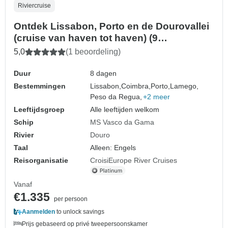
Riviercruise
Ontdek Lissabon, Porto en de Dourovallei
(cruise van haven tot haven) (9
bestemmingen)
5,0
(1 beoordeling)
Duur
8 dagen
Bestemmingen
Lissabon,
Coimbra,
Porto,
Lamego,
Peso da Regua,
+2 meer
Leeftijdsgroep
Alle leeftijden welkom
Schip
MS Vasco da Gama
Rivier
Douro
Taal
Alleen: Engels
Reisorganisatie
CroisiEurope River Cruises
Vanaf
€1.335
per persoon
Aanmelden
to unlock savings
Prijs gebaseerd op privé tweepersoonskamer