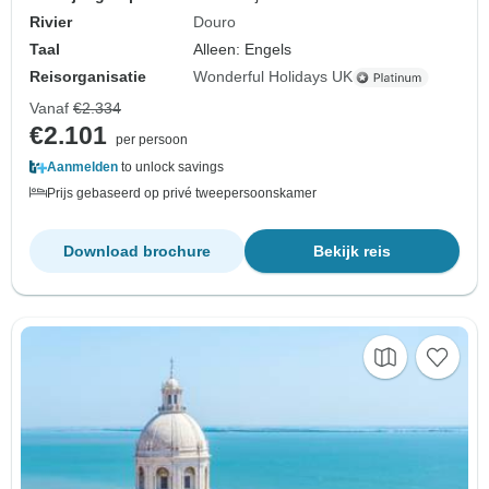
Rivier
Douro
Taal
Alleen: Engels
Reisorganisatie
Wonderful Holidays UK
Vanaf
€2.334
€2.101
per persoon
Aanmelden
to unlock savings
Prijs gebaseerd op privé tweepersoonskamer
Download brochure
Bekijk reis