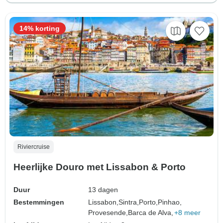
14% korting
Riviercruise
Heerlijke Douro met Lissabon & Porto
Duur
13 dagen
Bestemmingen
Lissabon,
Sintra,
Porto,
Pinhao,
Provesende,
Barca de Alva,
+8 meer