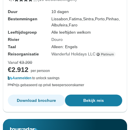
Duur
10 dagen
Bestemmingen
Lissabon,
Fatima,
Sintra,
Porto,
Pinhao,
Albufeira,
Faro
Leeftijdsgroep
Alle leeftijden welkom
Rivier
Douro
Taal
Alleen: Engels
Reisorganisatie
Wanderful Holidays LLC
Vanaf
€3.200
€2.912
per persoon
Aanmelden
to unlock savings
Prijs gebaseerd op privé tweepersoonskamer
Download brochure
Bekijk reis