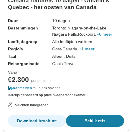
Canada rondreis 10 dagen - Ontario &
Quebec - het oosten van Canada
Duur
10 dagen
Bestemmingen
Toronto,
Niagara-on-the-Lake,
Niagara Falls,
Rockport,
+6 meer
Leeftijdsgroep
Alle leeftijden welkom
Regio's
Oost-Canada
+1 meer
Taal
Alleen: Duits
Reisorganisatie
Oasis Travel
Vanaf
€2.300
per persoon
Aanmelden
to unlock savings
Prijs gebaseerd op privé tweepersoonskamer
Vluchten inbegrepen
Download brochure
Bekijk reis