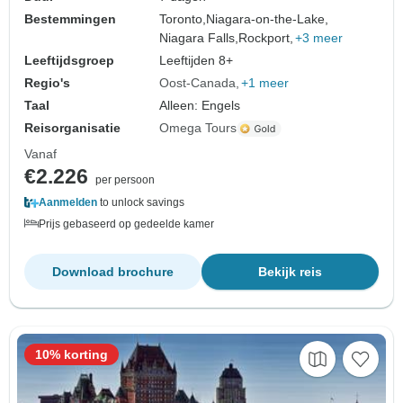
Bestemmingen
Toronto,
Niagara-on-the-Lake,
Niagara Falls,
Rockport,
+3 meer
Leeftijdsgroep
Leeftijden 8+
Regio's
Oost-Canada
+1 meer
Taal
Alleen: Engels
Reisorganisatie
Omega Tours
Vanaf
€2.226
per persoon
Aanmelden
to unlock savings
Prijs gebaseerd op gedeelde kamer
Download brochure
Bekijk reis
10% korting