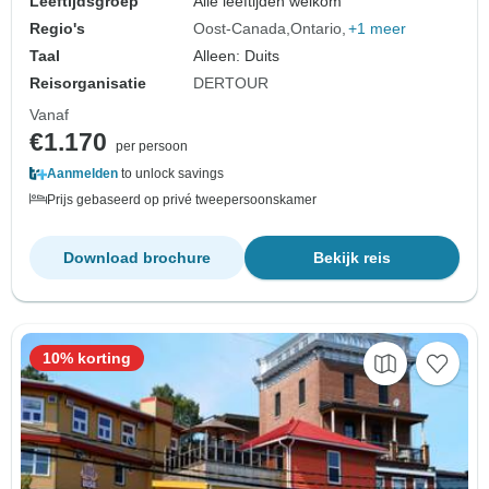
Leeftijdsgroep
Alle leeftijden welkom
Regio's
Oost-Canada
Ontario
+1 meer
Taal
Alleen: Duits
Reisorganisatie
DERTOUR
Vanaf
€1.170
per persoon
Aanmelden
to unlock savings
Prijs gebaseerd op privé tweepersoonskamer
Download brochure
Bekijk reis
10% korting