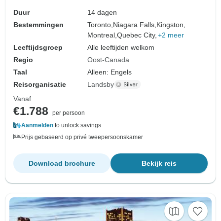
Duur
14 dagen
Bestemmingen
Toronto,
Niagara Falls,
Kingston,
Montreal,
Quebec City,
+2 meer
Leeftijdsgroep
Alle leeftijden welkom
Regio
Oost-Canada
Taal
Alleen: Engels
Reisorganisatie
Landsby
Vanaf
€1.788
per persoon
Aanmelden
to unlock savings
Prijs gebaseerd op privé tweepersoonskamer
Download brochure
Bekijk reis