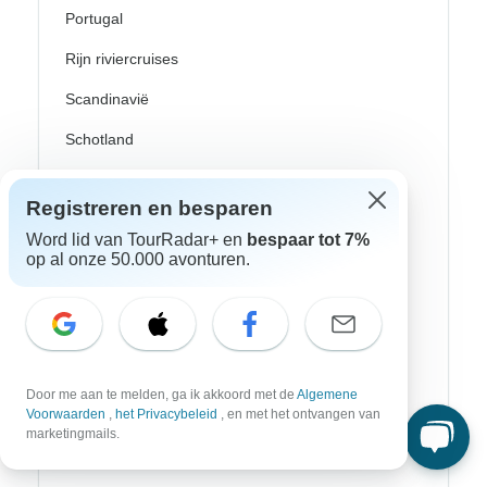
Portugal
Rijn riviercruises
Scandinavië
Schotland
Spanje
Registreren en besparen
Turkije
Word lid van TourRadar+ en
bespaar tot 7%
op al onze 50.000 avonturen.
Zweden
Canada
Costa Rica
Mexico
Door me aan te melden, ga ik akkoord met de
Algemene
Voorwaarden
,
het Privacybeleid
, en met het ontvangen van
Peru
marketingmails.
USA