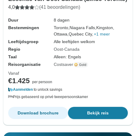
4,0
(41 beoordelingen)
Duur
8 dagen
Bestemmingen
Toronto,
Niagara Falls,
Kingston,
Ottawa,
Quebec City,
+1 meer
Leeftijdsgroep
Alle leeftijden welkom
Regio
Oost-Canada
Taal
Alleen: Engels
Reisorganisatie
Costsaver
Vanaf
€1.425
per persoon
Aanmelden
to unlock savings
Prijs gebaseerd op privé tweepersoonskamer
Download brochure
Bekijk reis