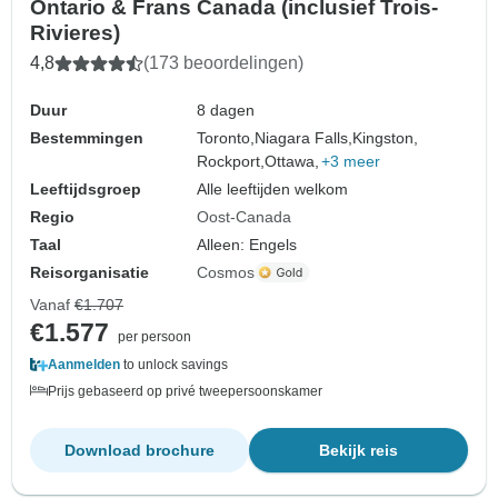
Ontario & Frans Canada (inclusief Trois-
Rivieres)
4,8
(173 beoordelingen)
Duur
8 dagen
Bestemmingen
Toronto,
Niagara Falls,
Kingston,
Rockport,
Ottawa,
+3 meer
Leeftijdsgroep
Alle leeftijden welkom
Regio
Oost-Canada
Taal
Alleen: Engels
Reisorganisatie
Cosmos
Vanaf
€1.707
€1.577
per persoon
Aanmelden
to unlock savings
Prijs gebaseerd op privé tweepersoonskamer
Download brochure
Bekijk reis