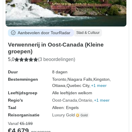
Aanbevolen door TourRadar
Stad & Cultuur
Verwennerij in Oost-Canada (Kleine
groepen)
5,0
(3 beoordelingen)
Duur
8 dagen
Bestemmingen
Toronto,
Niagara Falls,
Kingston,
Ottawa,
Quebec City,
+1 meer
Leeftijdsgroep
Alle leeftijden welkom
Regio's
Oost-Canada
Ontario
+1 meer
Taal
Alleen: Engels
Reisorganisatie
Luxury Gold
Vanaf
€5.199
€4.679