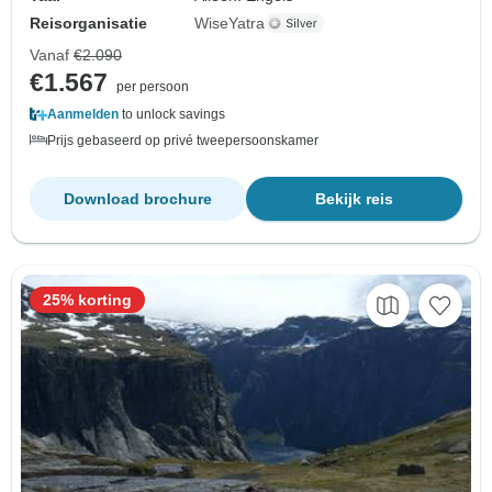
Reisorganisatie
WiseYatra
Vanaf
€2.090
€1.567
per persoon
Aanmelden
to unlock savings
Prijs gebaseerd op privé tweepersoonskamer
Download brochure
Bekijk reis
25% korting