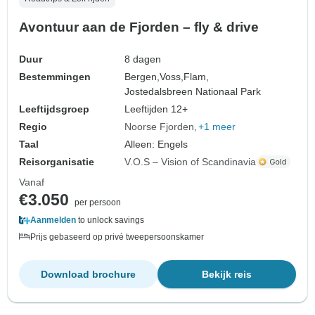
Avontuur aan de Fjorden – fly & drive
Duur
8 dagen
Bestemmingen
Bergen,
Voss,
Flam,
Jostedalsbreen Nationaal Park
Leeftijdsgroep
Leeftijden 12+
Regio
Noorse Fjorden
+1 meer
Taal
Alleen: Engels
Reisorganisatie
V.O.S – Vision of Scandinavia
Vanaf
€3.050
per persoon
Aanmelden
to unlock savings
Prijs gebaseerd op privé tweepersoonskamer
Download brochure
Bekijk reis