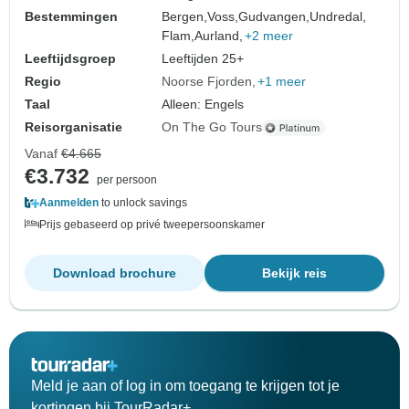
Bestemmingen
Bergen,
Voss,
Gudvangen,
Undredal,
Flam,
Aurland,
+2 meer
Leeftijdsgroep
Leeftijden 25+
Regio
Noorse Fjorden
+1 meer
Taal
Alleen: Engels
Reisorganisatie
On The Go Tours
Vanaf
€4.665
€3.732
per persoon
Aanmelden
to unlock savings
Prijs gebaseerd op privé tweepersoonskamer
Download brochure
Bekijk reis
Meld je aan of log in om toegang te krijgen tot je
kortingen bij TourRadar+