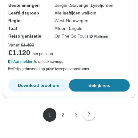
Bestemmingen
Bergen,
Stavanger,
Lysefjorden
Leeftijdsgroep
Alle leeftijden welkom
Regio
West-Noorwegen
Taal
Alleen: Engels
Reisorganisatie
On The Go Tours
Vanaf
€1.400
€1.120
per persoon
Aanmelden
to unlock savings
Prijs gebaseerd op privé tweepersoonskamer
Download brochure
Bekijk reis
1
2
3