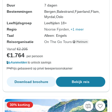
Duur
7 dagen
Bestemmingen
Bergen,
Balestrand,
Fjaerland,
Flam,
Myrdal,
Oslo
Leeftijdsgroep
Leeftijden 18+
Regio
Noorse Fjorden
+1 meer
Taal
Alleen: Engels
Reisorganisatie
On The Go Tours
Vanaf
€2.205
€1.764
per persoon
Aanmelden
to unlock savings
Prijs gebaseerd op privé tweepersoonskamer
Download brochure
Bekijk reis
30% korting