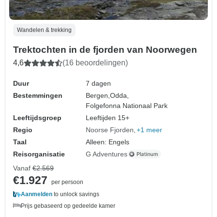
Wandelen & trekking
Trektochten in de fjorden van Noorwegen
4,6
(16 beoordelingen)
Duur
7 dagen
Bestemmingen
Bergen,
Odda,
Folgefonna Nationaal Park
Leeftijdsgroep
Leeftijden 15+
Regio
Noorse Fjorden
+1 meer
Taal
Alleen: Engels
Reisorganisatie
G Adventures
Vanaf
€2.569
€1.927
per persoon
Aanmelden
to unlock savings
Prijs gebaseerd op gedeelde kamer