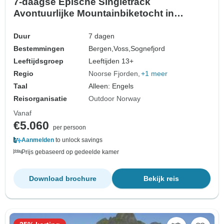
7-daagse Epische Singletrack
Avontuurlijke Mountainbiketocht in
Noorwegen
Duur
7 dagen
Bestemmingen
Bergen,
Voss,
Sognefjord
Leeftijdsgroep
Leeftijden 13+
Regio
Noorse Fjorden
+1 meer
Taal
Alleen: Engels
Reisorganisatie
Outdoor Norway
Vanaf
€5.060
per persoon
Aanmelden
to unlock savings
Prijs gebaseerd op gedeelde kamer
Download brochure
Bekijk reis