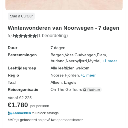
Stad & Cultuur
Winterwonderen van Noorwegen - 7 dagen
5,0
(1 beoordeling)
Duur
7 dagen
Bestemmingen
Bergen,
Voss,
Gudvangen,
Flam,
Aurland,
Naeroyfjord,
Myrdal,
+1 meer
Leeftijdsgroep
Alle leeftijden welkom
Regio
Noorse Fjorden
+1 meer
Taal
Alleen: Engels
Reisorganisatie
On The Go Tours
Vanaf
€2.225
€1.780
per persoon
Aanmelden
to unlock savings
Prijs gebaseerd op privé tweepersoonskamer