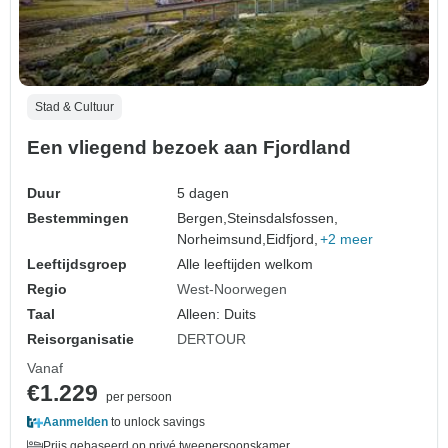
Stad & Cultuur
Een vliegend bezoek aan Fjordland
Duur
5 dagen
Bestemmingen
Bergen,
Steinsdalsfossen,
Norheimsund,
Eidfjord,
+2 meer
Leeftijdsgroep
Alle leeftijden welkom
Regio
West-Noorwegen
Taal
Alleen: Duits
Reisorganisatie
DERTOUR
Vanaf
€1.229
per persoon
Aanmelden
to unlock savings
Prijs gebaseerd op privé tweepersoonskamer