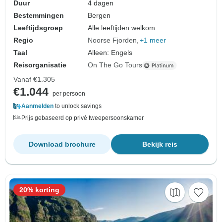
Duur
4 dagen
Bestemmingen
Bergen
Leeftijdsgroep
Alle leeftijden welkom
Regio
Noorse Fjorden
+1 meer
Taal
Alleen: Engels
Reisorganisatie
On The Go Tours
Vanaf
€1.305
€1.044
per persoon
Aanmelden
to unlock savings
Prijs gebaseerd op privé tweepersoonskamer
Download brochure
Bekijk reis
20% korting