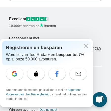
Excellent
10.000+
reviews op
Geassocieerd met
Registreren en besparen
Word lid van TourRadar+ en
bespaar tot 7%
op al onze 50.000 avonturen.
Bedrijf
Over ons
Door me aan te melden, ga ik akkoord met de
Algemene
Vacatures
Solliciteer nu!
Voorwaarden
,
het Privacybeleid
, en met het ontvangen van
marketingmails.
Reizigers
Win een avontuur
Doe nu mee!