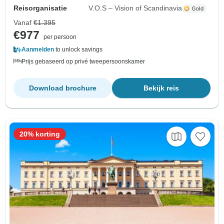
Reisorganisatie
V.O.S – Vision of Scandinavia
Vanaf
€1.395
€977
per persoon
Aanmelden
to unlock savings
Prijs gebaseerd op privé tweepersoonskamer
Download brochure
Bekijk reis
20% korting