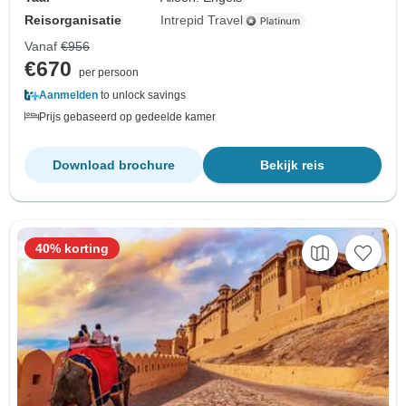
Reisorganisatie
Intrepid Travel
Vanaf
€956
€670
per persoon
Aanmelden
to unlock savings
Prijs gebaseerd op gedeelde kamer
Download brochure
Bekijk reis
40% korting