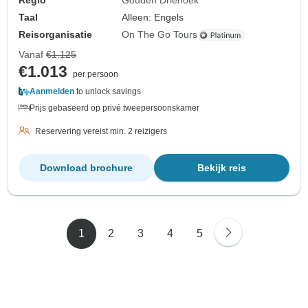
Regio
Gouden Driehoek
Taal
Alleen: Engels
Reisorganisatie
On The Go Tours
Vanaf
€1.125
€1.013
per persoon
Aanmelden
to unlock savings
Prijs gebaseerd op privé tweepersoonskamer
Reservering vereist min. 2 reizigers
Download brochure
Bekijk reis
1
2
3
4
5