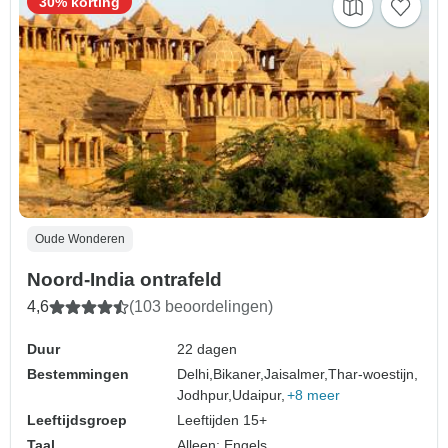
30% korting
Oude Wonderen
Noord-India ontrafeld
4,6
(103 beoordelingen)
Duur
22 dagen
Bestemmingen
Delhi,
Bikaner,
Jaisalmer,
Thar-woestijn,
Jodhpur,
Udaipur,
+8 meer
Leeftijdsgroep
Leeftijden 15+
Taal
Alleen: Engels