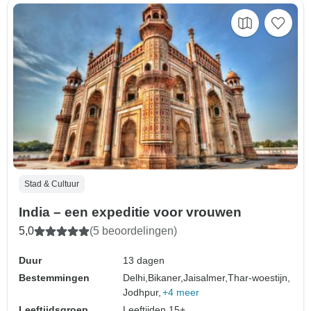
Stad & Cultuur
India – een expeditie voor vrouwen
5,0
(5 beoordelingen)
Duur
13 dagen
Bestemmingen
Delhi,
Bikaner,
Jaisalmer,
Thar-woestijn,
Jodhpur,
+4 meer
Leeftijdsgroep
Leeftijden 15+