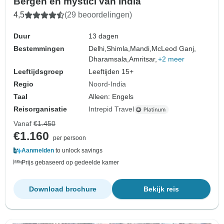
Bergen en mystici van India
4,5
(29 beoordelingen)
Duur
13 dagen
Bestemmingen
Delhi,
Shimla,
Mandi,
McLeod Ganj,
Dharamsala,
Amritsar,
+2 meer
Leeftijdsgroep
Leeftijden 15+
Regio
Noord-India
Taal
Alleen: Engels
Reisorganisatie
Intrepid Travel
Vanaf
€1.450
€1.160
per persoon
Aanmelden
to unlock savings
Prijs gebaseerd op gedeelde kamer
Download brochure
Bekijk reis