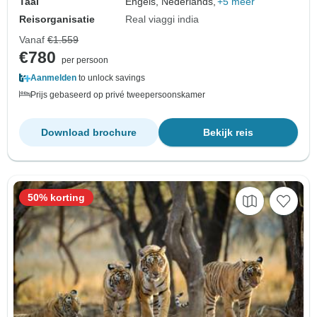
Taal
Engels, Nederlands,
+5 meer
Reisorganisatie
Real viaggi india
Vanaf
€1.559
€780
per persoon
Aanmelden
to unlock savings
Prijs gebaseerd op privé tweepersoonskamer
Download brochure
Bekijk reis
50% korting