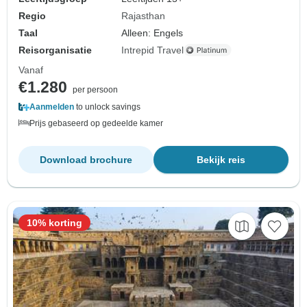
Regio
Rajasthan
Taal
Alleen: Engels
Reisorganisatie
Intrepid Travel
Vanaf
€1.280
per persoon
Aanmelden
to unlock savings
Prijs gebaseerd op gedeelde kamer
Download brochure
Bekijk reis
10% korting