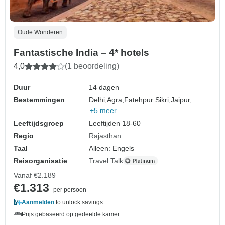
Oude Wonderen
Fantastische India – 4* hotels
4,0
(1 beoordeling)
Duur
14 dagen
Bestemmingen
Delhi,
Agra,
Fatehpur Sikri,
Jaipur,
+5 meer
Leeftijdsgroep
Leeftijden 18-60
Regio
Rajasthan
Taal
Alleen: Engels
Reisorganisatie
Travel Talk
Vanaf
€2.189
€1.313
per persoon
Aanmelden
to unlock savings
Prijs gebaseerd op gedeelde kamer