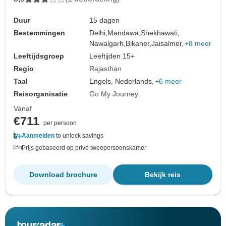
Duur
15 dagen
Bestemmingen
Delhi,
Mandawa,
Shekhawati,
Nawalgarh,
Bikaner,
Jaisalmer,
+8 meer
Leeftijdsgroep
Leeftijden 15+
Regio
Rajasthan
Taal
Engels, Nederlands,
+6 meer
Reisorganisatie
Go My Journey
Vanaf
€711
per persoon
Aanmelden
to unlock savings
Prijs gebaseerd op privé tweepersoonskamer
Download brochure
Bekijk reis