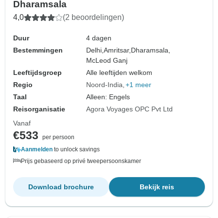
Dharamsala
4,0
(2 beoordelingen)
Duur
4 dagen
Bestemmingen
Delhi,
Amritsar,
Dharamsala,
McLeod Ganj
Leeftijdsgroep
Alle leeftijden welkom
Regio
Noord-India
+1 meer
Taal
Alleen: Engels
Reisorganisatie
Agora Voyages OPC Pvt Ltd
Vanaf
€533
per persoon
Aanmelden
to unlock savings
Prijs gebaseerd op privé tweepersoonskamer
Download brochure
Bekijk reis