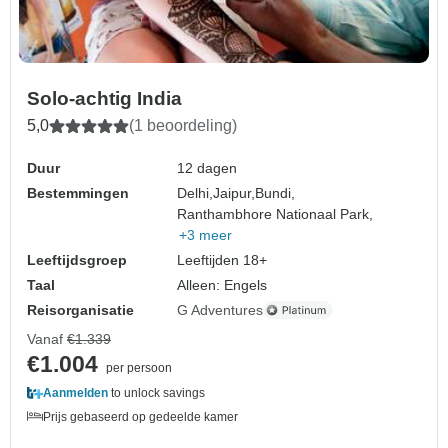
Solo-achtig India
5,0
(1 beoordeling)
Duur
12 dagen
Bestemmingen
Delhi,
Jaipur,
Bundi,
Ranthambhore Nationaal Park,
+3 meer
Leeftijdsgroep
Leeftijden 18+
Taal
Alleen: Engels
Reisorganisatie
G Adventures
Vanaf
€1.339
€1.004
per persoon
Aanmelden
to unlock savings
Prijs gebaseerd op gedeelde kamer