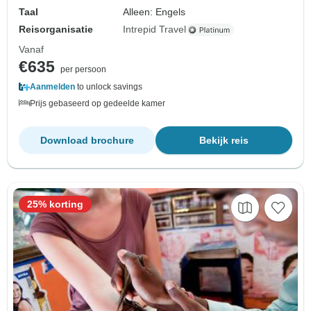
Taal
Alleen: Engels
Reisorganisatie
Intrepid Travel
Vanaf
€635
per persoon
Aanmelden
to unlock savings
Prijs gebaseerd op gedeelde kamer
Download brochure
Bekijk reis
25% korting