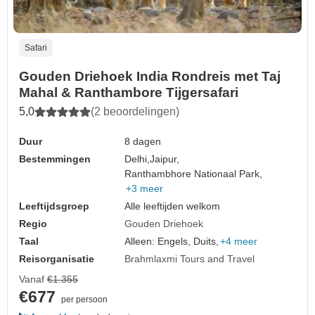
Safari
Gouden Driehoek India Rondreis met Taj
Mahal & Ranthambore Tijgersafari
5,0
(2 beoordelingen)
Duur
8 dagen
Bestemmingen
Delhi,
Jaipur,
Ranthambhore Nationaal Park,
+3 meer
Leeftijdsgroep
Alle leeftijden welkom
Regio
Gouden Driehoek
Taal
Alleen: Engels, Duits,
+4 meer
Reisorganisatie
Brahmlaxmi Tours and Travel
Vanaf
€1.355
€677
per persoon