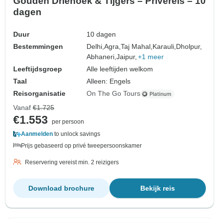
Gouden Driehoek & Tijgers – Privéreis – 10
dagen
Duur
10 dagen
Bestemmingen
Delhi,
Agra,
Taj Mahal,
Karauli,
Dholpur,
Abhaneri,
Jaipur,
+1 meer
Leeftijdsgroep
Alle leeftijden welkom
Taal
Alleen: Engels
Reisorganisatie
On The Go Tours
Vanaf
€1.725
€1.553
per persoon
Aanmelden
to unlock savings
Prijs gebaseerd op privé tweepersoonskamer
Reservering vereist min. 2 reizigers
Download brochure
Bekijk reis