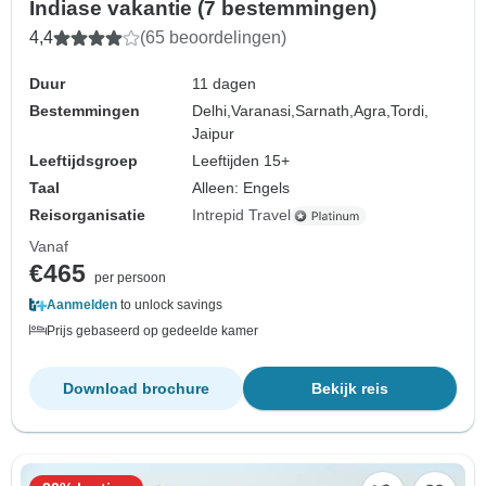
Indiase vakantie (7 bestemmingen)
4,4
(65 beoordelingen)
Duur
11 dagen
Bestemmingen
Delhi,
Varanasi,
Sarnath,
Agra,
Tordi,
Jaipur
Leeftijdsgroep
Leeftijden 15+
Taal
Alleen: Engels
Reisorganisatie
Intrepid Travel
Vanaf
€465
per persoon
Aanmelden
to unlock savings
Prijs gebaseerd op gedeelde kamer
Download brochure
Bekijk reis