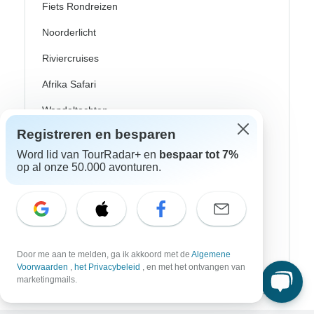
Fiets Rondreizen
Noorderlicht
Riviercruises
Afrika Safari
Wandeltochten
Registreren en besparen
Culturele Rondreizen
Word lid van TourRadar+ en
bespaar tot 7%
Bus Rondreizen
op al onze 50.000 avonturen.
Trein / Spoor Reizen
Strand Rondreizen
Familie Rondreizen
Door me aan te melden, ga ik akkoord met de
Algemene
Privé Rondreizen
Voorwaarden
,
het Privacybeleid
, en met het ontvangen van
marketingmails.