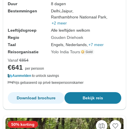
Duur
8 dagen
Bestemmingen
Delhi,
Jaipur,
Ranthambhore Nationaal Park,
+2 meer
Leeftijdsgroep
Alle leeftijden welkom
Regio
Gouden Driehoek
Taal
Engels, Nederlands,
+7 meer
Reisorganisatie
Yolo India Tours
Vanaf
€854
€641
per persoon
Aanmelden
to unlock savings
Prijs gebaseerd op privé tweepersoonskamer
Download brochure
Bekijk reis
50% korting