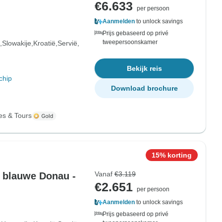
€6.633
per persoon
Aanmelden
to unlock savings
Prijs gebaseerd op privé
tweepersoonskamer
Slowakije
Kroatië
Servië
Bekijk reis
chip
Download brochure
es & Tours
15% korting
Vanaf
€3.119
e blauwe Donau -
€2.651
per persoon
Aanmelden
to unlock savings
Prijs gebaseerd op privé