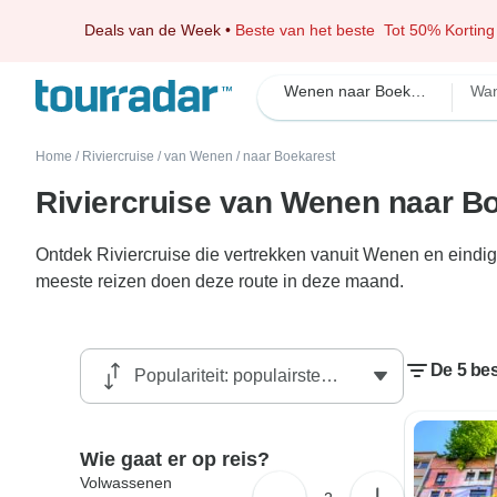
Deals van de Week
•
Beste van het beste
Tot 50% Korting
Wenen naar Boekarest Riviercruise
Wa
Home
/
Riviercruise
/
van Wenen
/
naar Boekarest
Riviercruise van Wenen naar B
Ontdek Riviercruise die vertrekken vanuit Wenen en eindi
meeste reizen doen deze route in deze maand.
De 5 be
Wie gaat er op reis?
Volwassenen