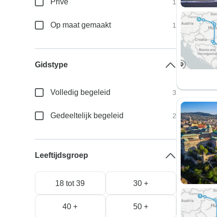
Privé
1
Op maat gemaakt
1
Gidstype
Volledig begeleid
3
Gedeeltelijk begeleid
2
Leeftijdsgroep
18 tot 39
30 +
40 +
50 +