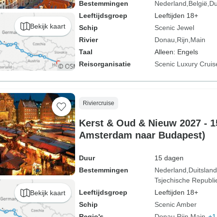
Bestemmingen
Nederland
België
Du
Leeftijdsgroep
Leeftijden 18+
Bekijk kaart
Schip
Scenic Jewel
Rivier
Donau
Rijn
Main
Taal
Alleen: Engels
Reisorganisatie
Scenic Luxury Cruis
Riviercruise
Kerst & Oud & Nieuw 2027 - 1
Amsterdam naar Budapest)
Duur
15 dagen
Bestemmingen
Nederland
Duitsland
Tsjechische Republi
Leeftijdsgroep
Leeftijden 18+
Bekijk kaart
Schip
Scenic Amber
Regio's
Donau
Rijn
Main
+1