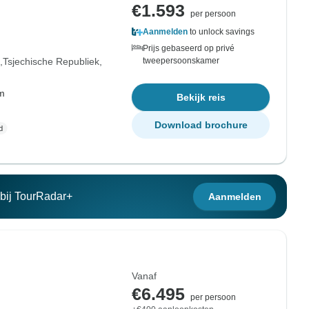
€1.593
per persoon
Aanmelden
to unlock savings
Prijs gebaseerd op privé
Tsjechische Republiek
tweepersoonskamer
om
Bekijk reis
Download brochure
n bij TourRadar+
Aanmelden
Vanaf
€6.495
per persoon