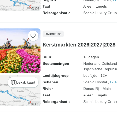
Taal
Alleen: Engels
Reisorganisatie
Scenic Luxury Cruis
Riviercruise
Kerstmarkten 2026|2027|2028
Duur
15 dagen
Bestemmingen
Nederland
Duitsland
Tsjechische Republi
Leeftijdsgroep
Leeftijden 12+
Schepen
Scenic Crystal
+2 
Bekijk kaart
Rivier
Donau
Rijn
Main
Taal
Alleen: Engels
Reisorganisatie
Scenic Luxury Cruis