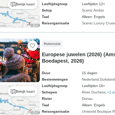
Leeftijdsgroep
Leeftijden 12+
Bekijk kaart
Schip
Scenic Amber
Taal
Alleen: Engels
Reisorganisatie
Scenic Luxury Cruis
Riviercruise
Europese juwelen (2026) (Am
Boedapest, 2026)
Duur
15 dagen
Bestemmingen
Nederland
Duitsland
Leeftijdsgroep
Leeftijden 16+
Bekijk kaart
Schepen
River Duchess
+1 s
Rivier
Donau
Taal
Alleen: Engels
Reisorganisatie
Uniworld Boutique Ri