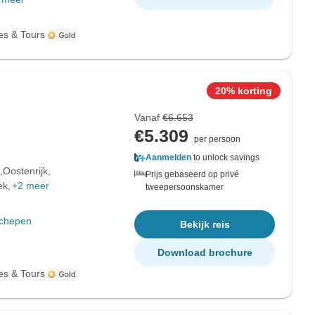
es & Tours
20% korting
Vanaf
€6.653
€5.309
per persoon
Aanmelden
to unlock savings
Oostenrijk
Prijs gebaseerd op privé
ek
+2 meer
tweepersoonskamer
schepen
Bekijk reis
Download brochure
es & Tours