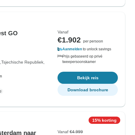
Vanaf
est GO
€1.902
per persoon
Aanmelden
to unlock savings
Prijs gebaseerd op privé
Tsjechische Republiek
tweepersoonskamer
om
Bekijk reis
Download brochure
15% korting
Vanaf
€4.999
sterdam naar