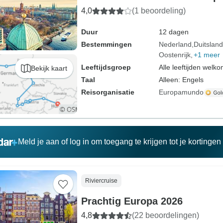
4,0
(1 beoordeling)
Duur
12 dagen
Bestemmingen
Nederland
Duitsland
Oostenrijk
+1 meer
Leeftijdsgroep
Alle leeftijden welk
Bekijk kaart
Taal
Alleen: Engels
Reisorganisatie
Europamundo
Meld je aan of log in om toegang te krijgen tot je kortinge
Riviercruise
Prachtig Europa 2026
4,8
(22 beoordelingen)