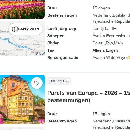
Duur
15 dagen
Bestemmingen
Nederland
Duitsland
Tsjechische Republi
Leeftijdsgroep
Leeftijden 8+
Bekijk kaart
Schepen
Avalon Expression
Rivier
Donau
Rijn
Main
Taal
Alleen: Engels
Reisorganisatie
Avalon Waterways
Riviercruise
Parels van Europa – 2026 – 1
bestemmingen)
Duur
15 dagen
Bestemmingen
Nederland
Duitsland
Tsjechische Republi