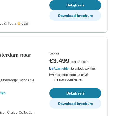
Bekijk reis
Download brochure
es & Tours
Vanaf
sterdam naar
€3.499
per persoon
Aanmelden
to unlock savings
Prijs gebaseerd op privé
tweepersoonskamer
Oostenrijk
Hongarije
chip
Bekijk reis
Download brochure
ver Cruise Collection