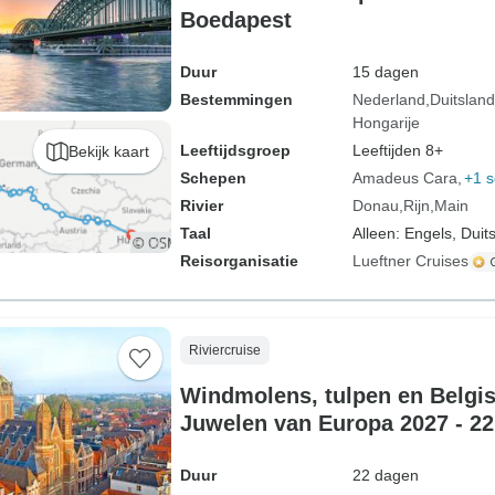
Boedapest
Duur
15 dagen
Bestemmingen
Nederland
Duitsland
Hongarije
Leeftijdsgroep
Leeftijden 8+
Bekijk kaart
Schepen
Amadeus Cara
+1 s
Rivier
Donau
Rijn
Main
Taal
Alleen: Engels, Duit
Reisorganisatie
Lueftner Cruises
Riviercruise
Windmolens, tulpen en Belgi
Juwelen van Europa 2027 - 22
Amsterdam naar Budapest)
Duur
22 dagen