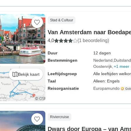
Stad & Cultuur
Van Amsterdam naar Boedap
4,0
(1 beoordeling)
Duur
12 dagen
Bestemmingen
Nederland
Duitsland
Oostenrijk
+1 meer
Leeftijdsgroep
Alle leeftijden welk
Bekijk kaart
Taal
Alleen: Engels
Reisorganisatie
Europamundo
Riviercruise
Dwars door Europa – van Am