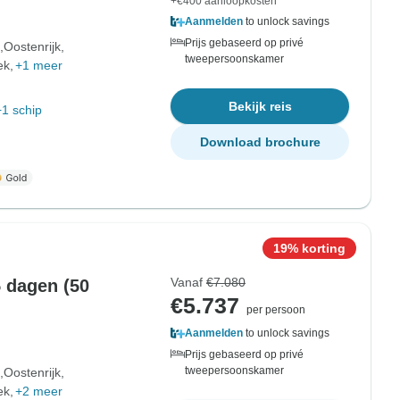
+€400 aanloopkosten
Aanmelden
to unlock savings
Prijs gebaseerd op privé
Oostenrijk
tweepersoonskamer
ek
+1 meer
Bekijk reis
+1 schip
Download brochure
19% korting
Vanaf
€7.080
5 dagen (50
€5.737
per persoon
Aanmelden
to unlock savings
Prijs gebaseerd op privé
tweepersoonskamer
Oostenrijk
ek
+2 meer