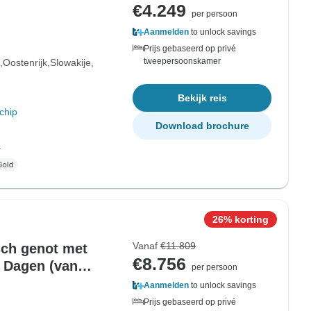
€4.249
per persoon
Aanmelden
to unlock savings
Prijs gebaseerd op privé
tweepersoonskamer
Oostenrijk
Slowakije
Bekijk reis
chip
Download brochure
s
26% korting
Vanaf
€11.809
sch genot met
€8.756
 Dagen (van
per persoon
Aanmelden
to unlock savings
Prijs gebaseerd op privé