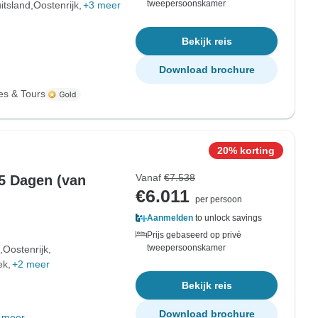
tweepersoonskamer
itsland
Oostenrijk
+3 meer
Bekijk reis
Download brochure
es & Tours
20% korting
Vanaf
€7.538
5 Dagen (van
€6.011
per persoon
Aanmelden
to unlock savings
Prijs gebaseerd op privé
tweepersoonskamer
Oostenrijk
ek
+2 meer
Bekijk reis
Download brochure
 meer