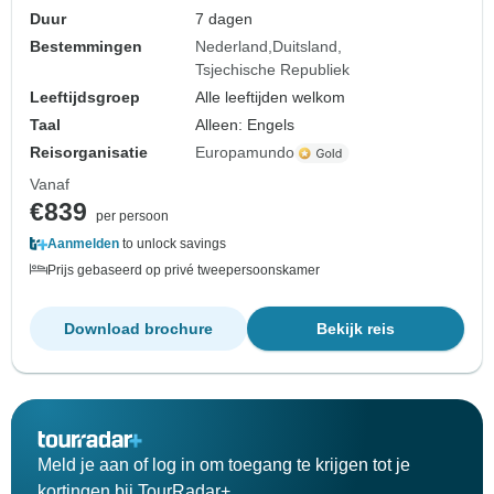
Duur
7 dagen
Bestemmingen
Nederland
Duitsland
Tsjechische Republiek
Leeftijdsgroep
Alle leeftijden welkom
Taal
Alleen: Engels
Reisorganisatie
Europamundo
Vanaf
€839
per persoon
Aanmelden
to unlock savings
Prijs gebaseerd op privé tweepersoonskamer
Download brochure
Bekijk reis
Meld je aan of log in om toegang te krijgen tot je
kortingen bij TourRadar+