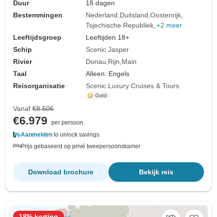
Duur
18 dagen
Bestemmingen
Nederland
Duitsland
Oostenrijk
Tsjechische Republiek
+2 meer
Leeftijdsgroep
Leeftijden 18+
Schip
Scenic Jasper
Rivier
Donau
Rijn
Main
Taal
Alleen: Engels
Reisorganisatie
Scenic Luxury Cruises & Tours
Vanaf
€8.506
€6.979
per persoon
Aanmelden
to unlock savings
Prijs gebaseerd op privé tweepersoonskamer
Download brochure
Bekijk reis
18% korting