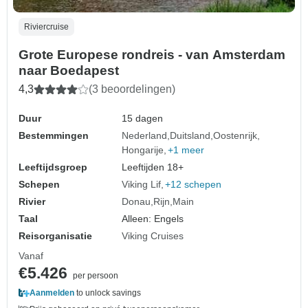
Riviercruise
Grote Europese rondreis - van Amsterdam
naar Boedapest
4,3
(3 beoordelingen)
Duur
15 dagen
Bestemmingen
Nederland
Duitsland
Oostenrijk
Hongarije
+1 meer
Leeftijdsgroep
Leeftijden 18+
Schepen
Viking Lif
+12 schepen
Rivier
Donau
Rijn
Main
Taal
Alleen: Engels
Reisorganisatie
Viking Cruises
Vanaf
€5.426
per persoon
Aanmelden
to unlock savings