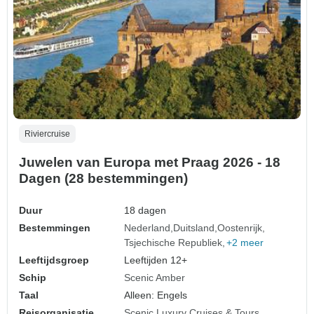
Riviercruise
Juwelen van Europa met Praag 2026 - 18
Dagen (28 bestemmingen)
Duur
18 dagen
Bestemmingen
Nederland
Duitsland
Oostenrijk
Tsjechische Republiek
+2 meer
Leeftijdsgroep
Leeftijden 12+
Schip
Scenic Amber
Taal
Alleen: Engels
Reisorganisatie
Scenic Luxury Cruises & Tours