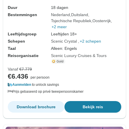
Duur
18 dagen
Bestemmingen
Nederland
Duitsland
Tsjechische Republiek
Oostenrijk
+2 meer
Leeftijdsgroep
Leeftijden 18+
Schepen
Scenic Crystal
+2 schepen
Taal
Alleen: Engels
Reisorganisatie
Scenic Luxury Cruises & Tours
Vanaf
€7.779
€6.436
per persoon
Aanmelden
to unlock savings
Prijs gebaseerd op privé tweepersoonskamer
Download brochure
Bekijk reis