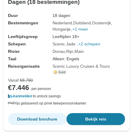
Dagen (18 bestemmingen)
Duur
18 dagen
Bestemmingen
Nederland
Duitsland
Oostenrijk
Hongarije
+1 meer
Leeftijdsgroep
Leeftijden 18+
Schepen
Scenic Jade
+2 schepen
Rivier
Donau
Rijn
Main
Taal
Alleen: Engels
Reisorganisatie
Scenic Luxury Cruises & Tours
Vanaf
€8.790
€7.446
per persoon
Aanmelden
to unlock savings
Prijs gebaseerd op privé tweepersoonskamer
Download brochure
Bekijk reis