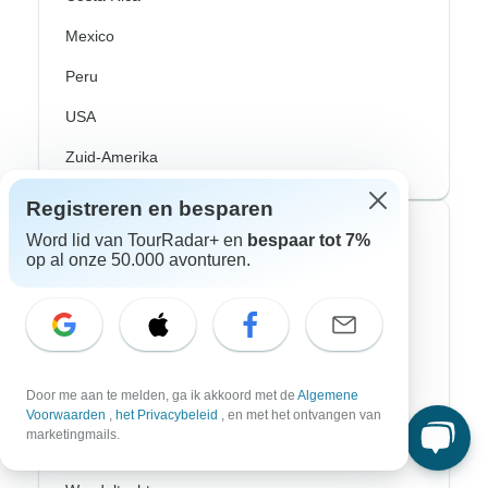
Mexico
Peru
USA
Zuid-Amerika
Registreren en besparen
Top avonturenstijlen
Word lid van TourRadar+ en
bespaar tot 7%
op al onze 50.000 avonturen.
Avontuurlijke rondreizen
Fiets Rondreizen
Noorderlicht
Door me aan te melden, ga ik akkoord met de
Algemene
Riviercruises
Voorwaarden
,
het Privacybeleid
, en met het ontvangen van
marketingmails.
Afrika Safari