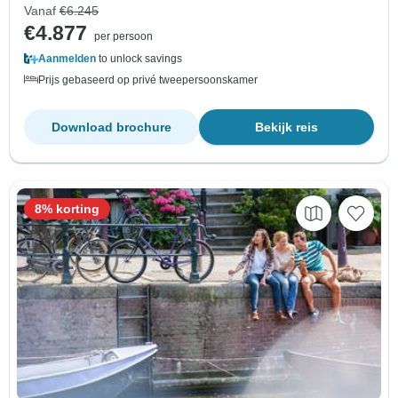
Vanaf
€6.245
€4.877
per persoon
Aanmelden
to unlock savings
Prijs gebaseerd op privé tweepersoonskamer
Download brochure
Bekijk reis
8% korting