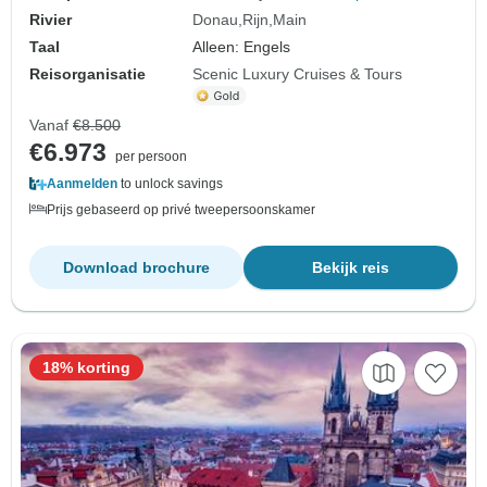
Rivier
Donau
Rijn
Main
Taal
Alleen: Engels
Reisorganisatie
Scenic Luxury Cruises & Tours
Vanaf
€8.500
€6.973
per persoon
Aanmelden
to unlock savings
Prijs gebaseerd op privé tweepersoonskamer
Download brochure
Bekijk reis
18% korting