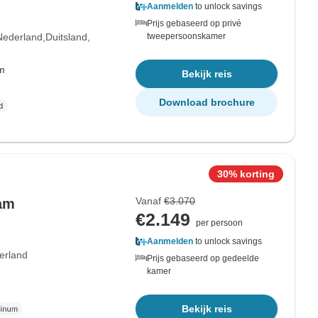
Aanmelden
to unlock savings
Prijs gebaseerd op privé
Nederland
Duitsland
tweepersoonskamer
om
Bekijk reis
Download brochure
30% korting
Vanaf
€3.070
dam
€2.149
per persoon
Aanmelden
to unlock savings
erland
Prijs gebaseerd op gedeelde
kamer
Bekijk reis