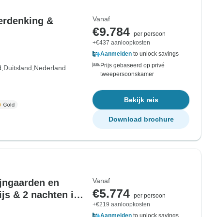
Vanaf
erdenking &
€9.784
per persoon
+€437 aanloopkosten
Aanmelden
to unlock savings
Prijs gebaseerd op privé
d
Duitsland
Nederland
tweepersoonskamer
Bekijk reis
Download brochure
Vanaf
ijngaarden en
€5.774
ijs & 2 nachten in
per persoon
+€219 aanloopkosten
Aanmelden
to unlock savings