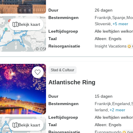
Duur
26 dagen
Bestemmingen
Frankrijk
Spanje
Mo
Slovenië
+5 meer
Bekijk kaart
Leeftijdsgroep
Alle leeftijden welk
Taal
Alleen: Engels
Reisorganisatie
Insight Vacations
Stad & Cultuur
Atlantische Ring
Duur
15 dagen
Bestemmingen
Frankrijk
Engeland
Ierland
+2 meer
Leeftijdsgroep
Alle leeftijden welk
Taal
Alleen: Engels
Bekijk kaart
Reisorganisatie
Europamundo