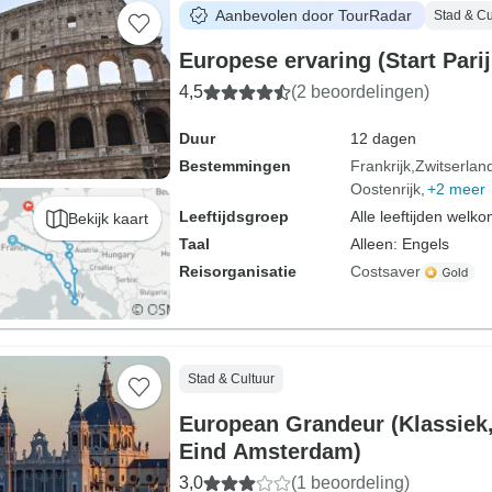
Aanbevolen door TourRadar
Stad & Cu
Europese ervaring (Start Parij
4,5
(2 beoordelingen)
Duur
12 dagen
Bestemmingen
Frankrijk
Zwitserlan
Oostenrijk
+2 meer
Leeftijdsgroep
Alle leeftijden welk
Bekijk kaart
Taal
Alleen: Engels
Reisorganisatie
Costsaver
Stad & Cultuur
European Grandeur (Klassiek,
Eind Amsterdam)
3,0
(1 beoordeling)