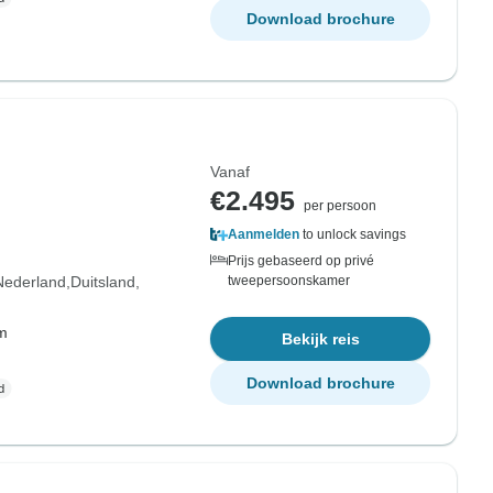
Download brochure
Vanaf
€2.495
per persoon
Aanmelden
to unlock savings
Prijs gebaseerd op privé
Nederland
Duitsland
tweepersoonskamer
om
Bekijk reis
Download brochure