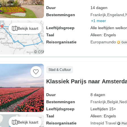
Duur
14 dagen
Bestemmingen
Frankrijk
Engeland
+1 meer
Leeftijdsgroep
Alle leeftijden welk
Bekijk kaart
Taal
Alleen: Engels
Reisorganisatie
Europamundo
Stad & Cultuur
Klassiek Parijs naar Amster
Duur
8 dagen
Bestemmingen
Frankrijk
België
Ned
Leeftijdsgroep
Leeftijden 15+
Taal
Alleen: Engels
Bekijk kaart
Reisorganisatie
Intrepid Travel