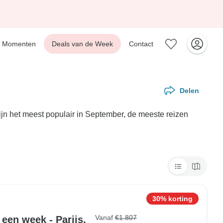
Momenten
Deals van de Week
Contact
Delen
ijn het meest populair in September, de meeste reizen
30% korting
Vanaf
€1.807
een week - Parijs,