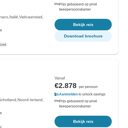
Prijs gebaseerd op privé
tweepersoonskamer
naco
Italië
Vaticaanstad
Bekijk reis
om
Download brochure
Vanaf
€2.878
per persoon
Aanmelden
to unlock savings
Schotland
Noord-Ierland
Prijs gebaseerd op privé
tweepersoonskamer
om
Bekijk reis