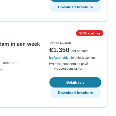
Download brochure
30% korting
Vanaf
€1.928
dam in een week
€1.350
per persoon
Aanmelden
to unlock savings
g
Nederland
Prijs gebaseerd op privé
tweepersoonskamer
om
Bekijk reis
Download brochure