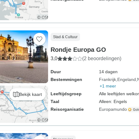
Stad & Cultuur
Rondje Europa GO
3,0
(2 beoordelingen)
Duur
14 dagen
Bestemmingen
Frankrijk
Engeland
+1 meer
Leeftijdsgroep
Alle leeftijden welk
Bekijk kaart
Taal
Alleen: Engels
Reisorganisatie
Europamundo