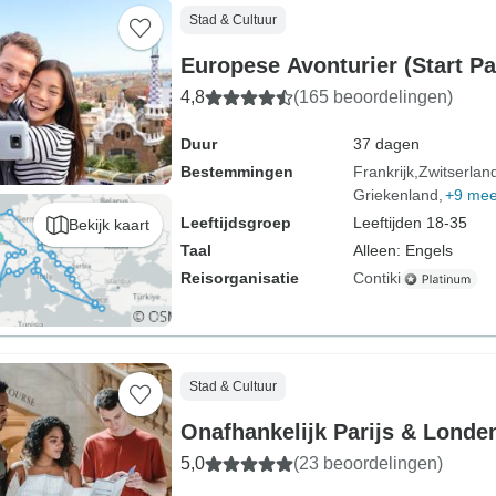
Stad & Cultuur
Europese Avonturier (Start Par
4,8
(165 beoordelingen)
Duur
37 dagen
Bestemmingen
Frankrijk
Zwitserlan
Griekenland
+9 mee
Leeftijdsgroep
Leeftijden 18-35
Bekijk kaart
Taal
Alleen: Engels
Reisorganisatie
Contiki
Stad & Cultuur
Onafhankelijk Parijs & Londen
5,0
(23 beoordelingen)