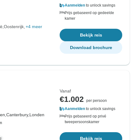
Aanmelden
to unlock savings
Prijs gebaseerd op gedeelde
kamer
ië
Oostenrijk
+4 meer
Bekijk reis
Download brochure
Vanaf
€1.002
per persoon
Aanmelden
to unlock savings
en,
Canterbury,
Londen
Prijs gebaseerd op privé
tweepersoonskamer
om
Bekijk reis