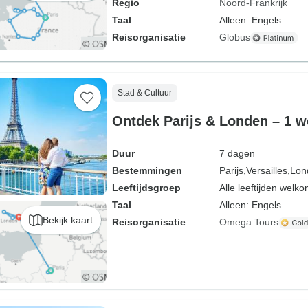
Regio
Noord-Frankrijk
Taal
Alleen: Engels
Reisorganisatie
Globus
Stad & Cultuur
Ontdek Parijs & Londen – 1 
Duur
7 dagen
Bestemmingen
Parijs,
Versailles,
Lon
Leeftijdsgroep
Alle leeftijden welk
Taal
Alleen: Engels
Bekijk kaart
Reisorganisatie
Omega Tours