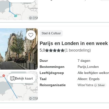
Stad & Cultuur
Parijs en Londen in een week
5,0
(1 beoordeling)
Duur
7 dagen
Bestemmingen
Parijs,
Londen
Leeftijdsgroep
Alle leeftijden welk
Bekijk kaart
Taal
Alleen: Engels
Reisorganisatie
WiseYatra