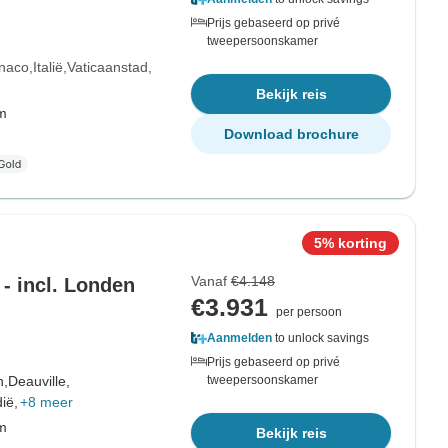
Prijs gebaseerd op privé
tweepersoonskamer
naco
Italië
Vaticaanstad
Bekijk reis
om
Download brochure
5% korting
Vanaf
€4.148
- incl. Londen
€3.931
per persoon
Aanmelden
to unlock savings
Prijs gebaseerd op privé
n,
Deauville,
tweepersoonskamer
ië,
+8 meer
om
Bekijk reis