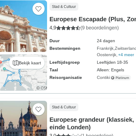
Stad & Cultuur
Europese Escapade (Plus, Zom
4,9
(9 beoordelingen)
Duur
24 dagen
Bestemmingen
Frankrijk
Zwitserlan
Oostenrijk
+4 meer
Leeftijdsgroep
Leeftijden 18-35
Bekijk kaart
Taal
Alleen: Engels
Reisorganisatie
Contiki
Stad & Cultuur
Europese grandeur (klassiek, 
einde Londen)
3,0
(1 beoordeling)