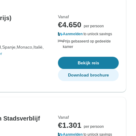
Vanaf
ijs)
€4.650
per persoon
Aanmelden
to unlock savings
Prijs gebaseerd op gedeelde
d
Spanje
Monaco
Italië
kamer
r
Bekijk reis
Download brochure
Vanaf
 Stadsverblijf
€1.301
per persoon
Aanmelden
to unlock savings