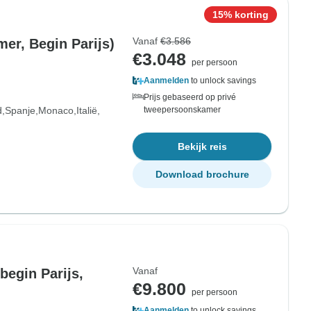
15% korting
Vanaf
€3.586
er, Begin Parijs)
€3.048
per persoon
Aanmelden
to unlock savings
Prijs gebaseerd op privé
d
Spanje
Monaco
Italië
tweepersoonskamer
Bekijk reis
Download brochure
Vanaf
begin Parijs,
€9.800
per persoon
Aanmelden
to unlock savings