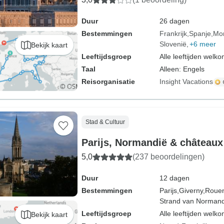
Duur
26 dagen
Bestemmingen
Frankrijk
Spanje
Mo
Slovenië
+6 meer
Bekijk kaart
Leeftijdsgroep
Alle leeftijden welk
Taal
Alleen: Engels
Reisorganisatie
Insight Vacations
Stad & Cultuur
Parijs, Normandië & châteaux 
5,0
(237 beoordelingen)
Duur
12 dagen
Bestemmingen
Parijs,
Giverny,
Roue
Strand van Normand
Leeftijdsgroep
Alle leeftijden welk
Bekijk kaart