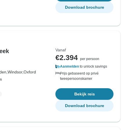
Download brochure
Vanaf
week
€2.394
per persoon
Aanmelden
to unlock savings
den,
Windsor,
Oxford
Prijs gebaseerd op privé
tweepersoonskamer
om
Bekijk reis
Download brochure