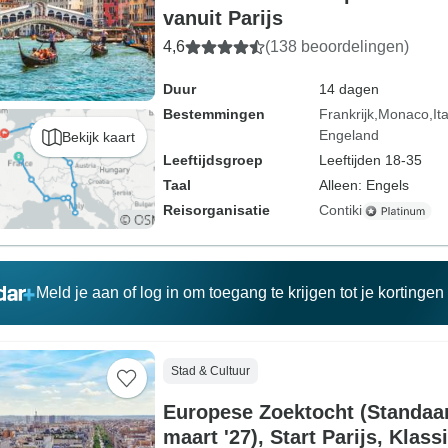
vanuit Parijs
4,6
(138 beoordelingen)
Duur
14 dagen
Bestemmingen
Frankrijk
Monaco
Ita
Engeland
Bekijk kaart
Leeftijdsgroep
Leeftijden 18-35
Taal
Alleen: Engels
Reisorganisatie
Contiki
Meld je aan of log in om toegang te krijgen tot je kortinge
Stad & Cultuur
Europese Zoektocht (Standaar
maart '27), Start Parijs, Klass