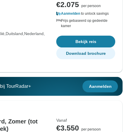
€2.075
per persoon
Aanmelden
to unlock savings
Prijs gebaseerd op gedeelde
kamer
lië
Duitsland
Nederland
Bekijk reis
Download brochure
n bij TourRadar+
Aanmelden
Vanaf
d, Zomer (tot
€3.550
iek)
per persoon