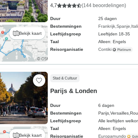
4,7
(144 beoordelingen)
Duur
25 dagen
Bestemmingen
Frankrijk
Spanje
Ital
Bekijk kaart
Leeftijdsgroep
Leeftijden 18-35
Taal
Alleen: Engels
Reisorganisatie
Contiki
Stad & Cultuur
Parijs & Londen
Duur
6 dagen
Bestemmingen
Parijs,
Versailles,
Rou
Leeftijdsgroep
Alle leeftijden welk
Taal
Alleen: Engels
Bekijk kaart
Reisorganisatie
Europamundo