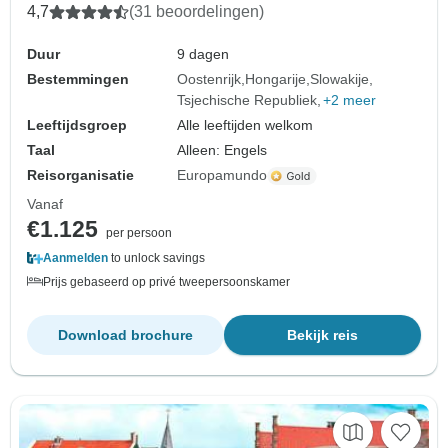
4,7
(31 beoordelingen)
Duur
9 dagen
Bestemmingen
Oostenrijk
Hongarije
Slowakije
Tsjechische Republiek
+2 meer
Leeftijdsgroep
Alle leeftijden welkom
Taal
Alleen: Engels
Reisorganisatie
Europamundo
Vanaf
€1.125
per persoon
Aanmelden
to unlock savings
Prijs gebaseerd op privé tweepersoonskamer
Download brochure
Bekijk reis