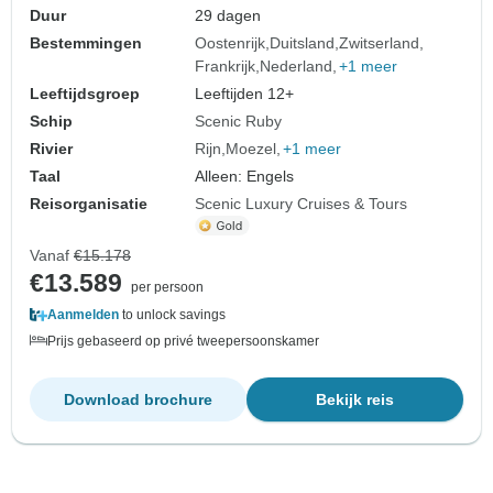
Duur
29 dagen
Bestemmingen
Oostenrijk
Duitsland
Zwitserland
Frankrijk
Nederland
+1 meer
Leeftijdsgroep
Leeftijden 12+
Schip
Scenic Ruby
Rivier
Rijn
Moezel
+1 meer
Taal
Alleen: Engels
Reisorganisatie
Scenic Luxury Cruises & Tours
Vanaf
€15.178
€13.589
per persoon
Aanmelden
to unlock savings
Prijs gebaseerd op privé tweepersoonskamer
Download brochure
Bekijk reis