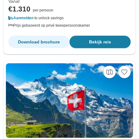
Vanaf
€1.310
per persoon
Aanmelden
to unlock savings
Prijs gebaseerd op privé tweepersoonskamer
Download brochure
Bekijk reis