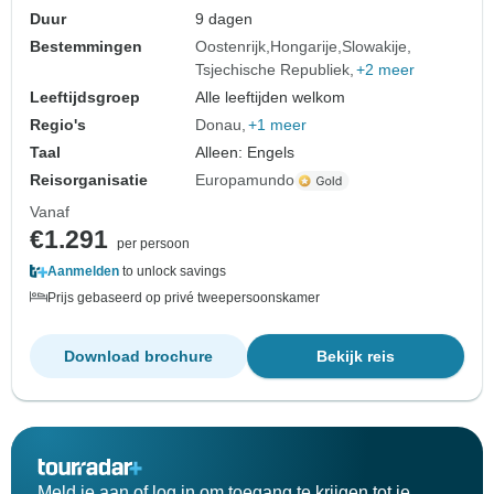
Duur
9 dagen
Bestemmingen
Oostenrijk
Hongarije
Slowakije
Tsjechische Republiek
+2 meer
Leeftijdsgroep
Alle leeftijden welkom
Regio's
Donau
+1 meer
Taal
Alleen: Engels
Reisorganisatie
Europamundo
Vanaf
€1.291
per persoon
Aanmelden
to unlock savings
Prijs gebaseerd op privé tweepersoonskamer
Download brochure
Bekijk reis
Meld je aan of log in om toegang te krijgen tot je