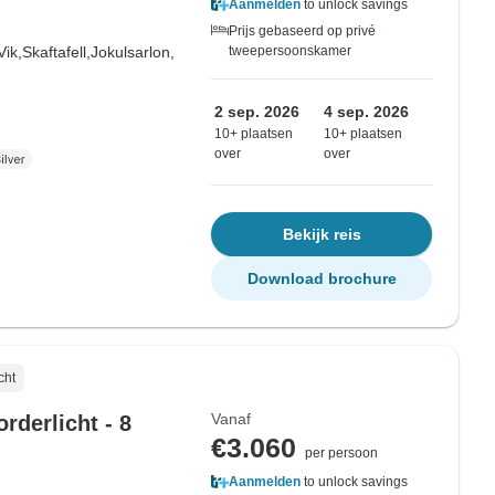
Aanmelden
to unlock savings
Prijs gebaseerd op privé
Vik,
Skaftafell,
Jokulsarlon,
tweepersoonskamer
2 sep. 2026
4 sep. 2026
10+ plaatsen
10+ plaatsen
over
over
Bekijk reis
Download brochure
cht
Vanaf
rderlicht - 8
€3.060
per persoon
Aanmelden
to unlock savings