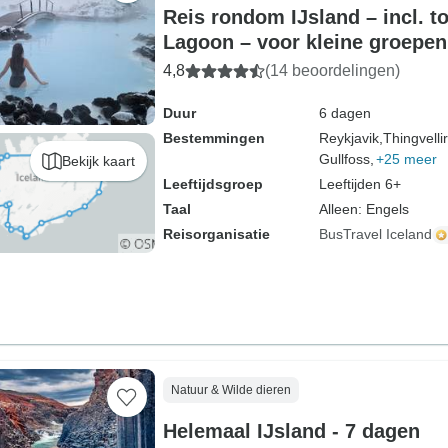
Reis rondom IJsland – incl. t
Lagoon – voor kleine groepen
4,8
(14 beoordelingen)
Duur
6 dagen
Bestemmingen
Reykjavik,
Thingvelli
Gullfoss,
+25 meer
Bekijk kaart
Leeftijdsgroep
Leeftijden 6+
Taal
Alleen: Engels
Reisorganisatie
BusTravel Iceland
Natuur & Wilde dieren
Helemaal IJsland - 7 dagen