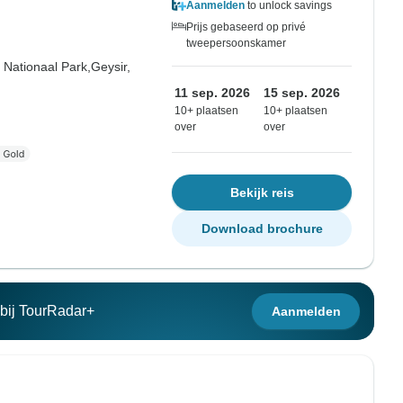
Aanmelden
to unlock savings
Prijs gebaseerd op privé
tweepersoonskamer
r Nationaal Park,
Geysir,
11 sep. 2026
15 sep. 2026
10+ plaatsen
10+ plaatsen
over
over
Bekijk reis
Download brochure
n bij TourRadar+
Aanmelden