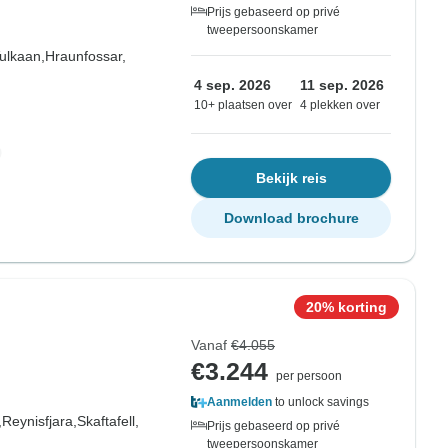
Prijs gebaseerd op privé
tweepersoonskamer
ulkaan,
Hraunfossar,
4 sep. 2026
11 sep. 2026
10+ plaatsen over
4 plekken over
Bekijk reis
Download brochure
20% korting
Vanaf
€4.055
€3.244
per persoon
Aanmelden
to unlock savings
,
Reynisfjara,
Skaftafell,
Prijs gebaseerd op privé
tweepersoonskamer