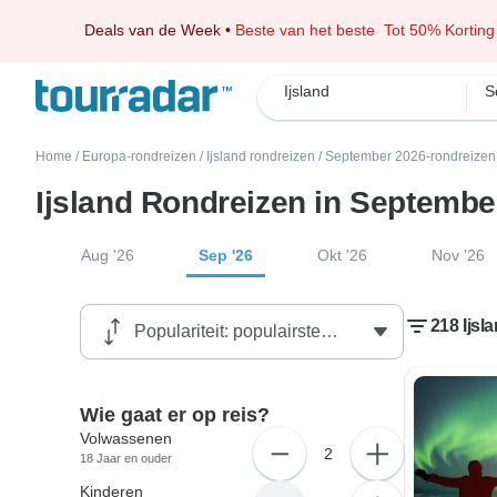
Deals van de Week
•
Beste van het beste
Tot 50% Korting
Ijsland
S
Home
/
Europa-rondreizen
/
Ijsland rondreizen
/
September 2026-rondreizen
Ijsland Rondreizen in Septembe
Aug '26
Sep '26
Okt '26
Nov '26
218 Ijs
Wie gaat er op reis?
Volwassenen
2
18 Jaar en ouder
Kinderen