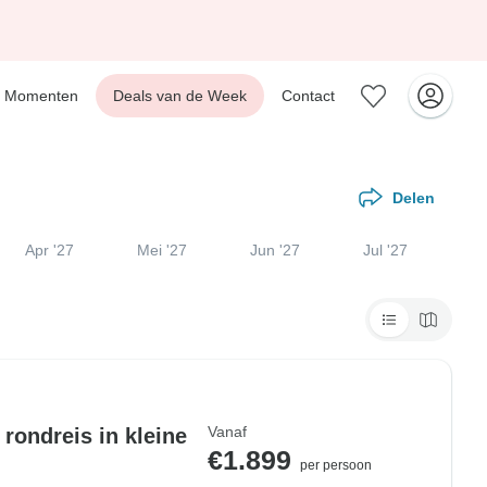
Momenten
Deals van de Week
Contact
Delen
Apr '27
Mei '27
Jun '27
Jul '27
Vanaf
rondreis in kleine
€1.899
per persoon