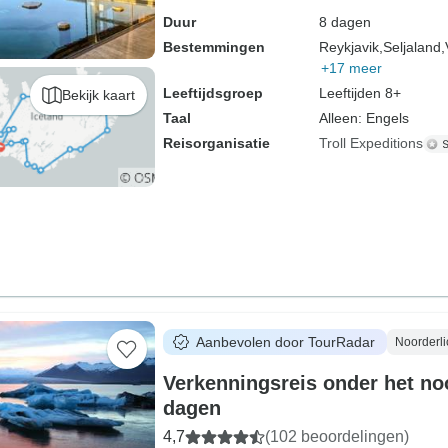
Duur
8 dagen
Bestemmingen
Reykjavik,
Seljaland,
+17 meer
Leeftijdsgroep
Leeftijden 8+
Bekijk kaart
Taal
Alleen: Engels
Reisorganisatie
Troll Expeditions
Aanbevolen door TourRadar
Noorderli
Verkenningsreis onder het noo
dagen
4,7
(102 beoordelingen)