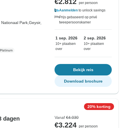
€2.812
per persoon
Aanmelden
to unlock savings
Prijs gebaseerd op privé
r Nationaal Park,
Geysir,
tweepersoonskamer
1 sep. 2026
2 sep. 2026
10+ plaatsen
10+ plaatsen
over
over
Bekijk reis
Download brochure
20% korting
Vanaf
€4.030
 8 dagen
€3.224
per persoon