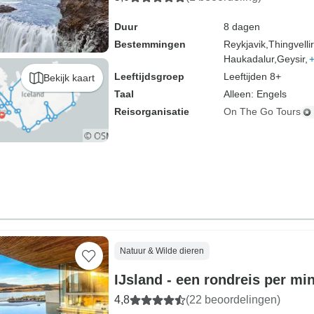
Duur
8 dagen
Bestemmingen
Reykjavik,
Thingvelli
Haukadalur,
Geysir,
Leeftijdsgroep
Leeftijden 8+
Bekijk kaart
Taal
Alleen: Engels
Reisorganisatie
On The Go Tours
Natuur & Wilde dieren
IJsland - een rondreis per mi
4,8
(22 beoordelingen)