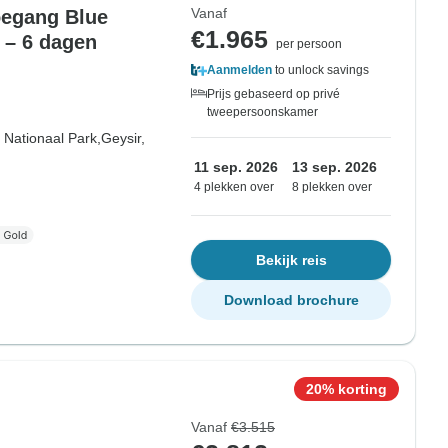
Vanaf
oegang Blue
€1.965
 – 6 dagen
per persoon
Aanmelden
to unlock savings
Prijs gebaseerd op privé
tweepersoonskamer
r Nationaal Park,
Geysir,
11 sep. 2026
13 sep. 2026
4 plekken over
8 plekken over
Bekijk reis
Download brochure
20% korting
Vanaf
€3.515