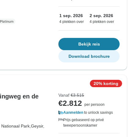
1 sep. 2026
2 sep. 2026
4 plekken over
4 plekken over
Bekijk reis
Download brochure
20% korting
Vanaf
€3.515
ringweg en de
€2.812
per persoon
Aanmelden
to unlock savings
Prijs gebaseerd op privé
tweepersoonskamer
r Nationaal Park,
Geysir,