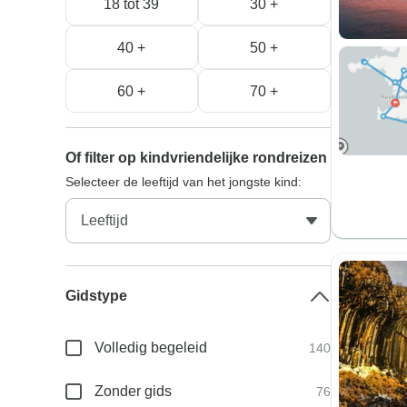
18 tot 39
30 +
40 +
50 +
60 +
70 +
Of filter op kindvriendelijke rondreizen
Selecteer de leeftijd van het jongste kind:
Gidstype
Volledig begeleid
140
Zonder gids
76