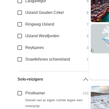
Laugavegur
9
IJsland Gouden Cirkel
8
Ringweg IJsland
7
IJsland Westfjorden
5
Reykjanes
3
Snaefellsnes schiereiland
1
Solo-reizigers
Privékamer
215
Geniet van je eigen ruimte tegen een
meerprijs.