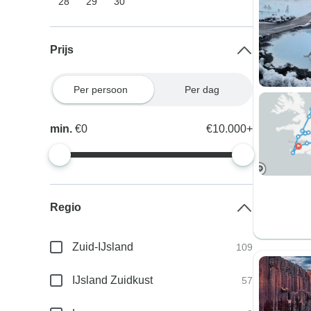
28
29
30
Prijs
Per persoon
Per dag
min.
€0
€10.000+
Regio
Zuid-IJsland
109
IJsland Zuidkust
57