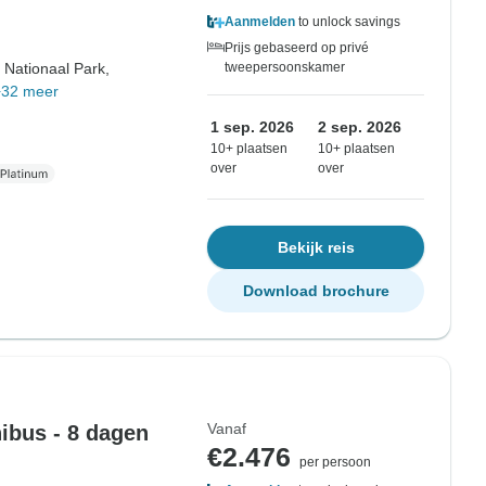
Aanmelden
to unlock savings
Prijs gebaseerd op privé
r Nationaal Park,
tweepersoonskamer
+32 meer
1 sep. 2026
2 sep. 2026
10+ plaatsen
10+ plaatsen
over
over
Bekijk reis
Download brochure
Vanaf
nibus - 8 dagen
€2.476
per persoon