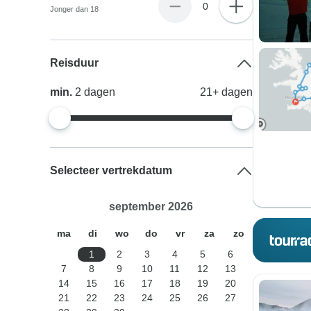
0
Jonger dan 18
Reisduur
min.
2
dagen
21+
dagen
Selecteer vertrekdatum
september 2026
ma
di
wo
do
vr
za
zo
1
2
3
4
5
6
7
8
9
10
11
12
13
14
15
16
17
18
19
20
21
22
23
24
25
26
27