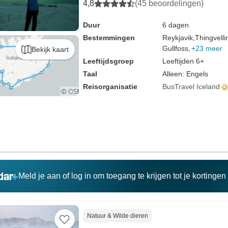
4,8
(45 beoordelingen)
Duur
6 dagen
Bestemmingen
Reykjavik,
Thingvelli
Gullfoss,
+23 meer
Bekijk kaart
Leeftijdsgroep
Leeftijden 6+
Taal
Alleen: Engels
Reisorganisatie
BusTravel Iceland
Meld je aan of log in om toegang te krijgen tot je kortinge
Natuur & Wilde dieren