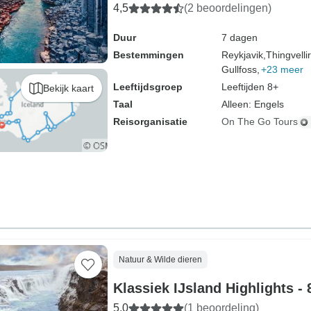
4,5
(2 beoordelingen)
Duur
7 dagen
Bestemmingen
Reykjavik,
Thingvelli
Gullfoss,
+23 meer
Leeftijdsgroep
Leeftijden 8+
Bekijk kaart
Taal
Alleen: Engels
Reisorganisatie
On The Go Tours
Natuur & Wilde dieren
Klassiek IJsland Highlights -
5,0
(1 beoordeling)