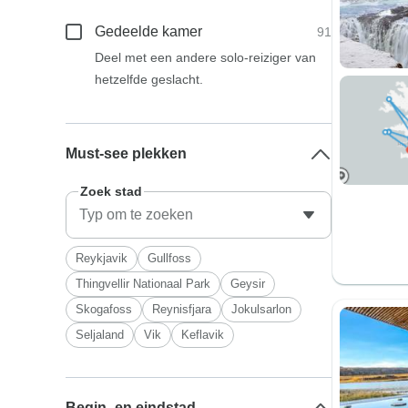
Gedeelde kamer
91
Deel met een andere solo-reiziger van
hetzelfde geslacht.
Must-see plekken
Zoek stad
Reykjavik
Gullfoss
Thingvellir Nationaal Park
Geysir
Skogafoss
Reynisfjara
Jokulsarlon
Seljaland
Vik
Keflavik
Begin- en eindstad