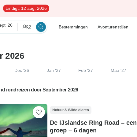
Eindigt:
12 aug. 2026
ept '26
2
Bestemmingen
Avonturenstijlen
r 2026
Dec '26
Jan '27
Feb '27
Maa '27
land rondreizen door September 2026
Natuur & Wilde dieren
De IJslandse RIng Road – een 
groep – 6 dagen