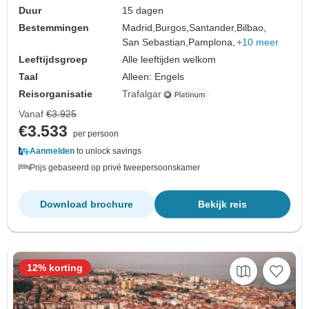
Duur
15 dagen
Bestemmingen
Madrid,
Burgos,
Santander,
Bilbao,
San Sebastian,
Pamplona,
+10 meer
Leeftijdsgroep
Alle leeftijden welkom
Taal
Alleen: Engels
Reisorganisatie
Trafalgar
Vanaf
€3.925
€3.533
per persoon
Aanmelden
to unlock savings
Prijs gebaseerd op privé tweepersoonskamer
Download brochure
Bekijk reis
12% korting