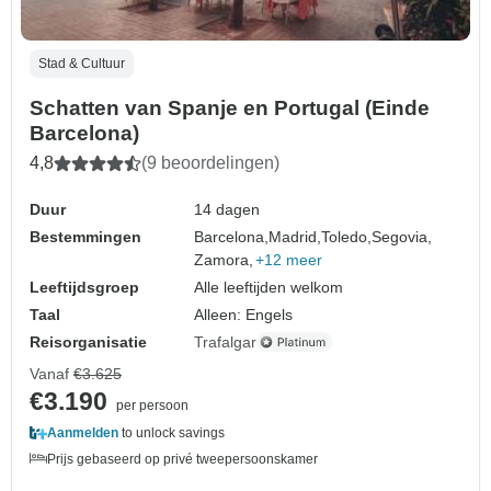
Stad & Cultuur
Schatten van Spanje en Portugal (Einde
Barcelona)
4,8
(9 beoordelingen)
Duur
14 dagen
Bestemmingen
Barcelona,
Madrid,
Toledo,
Segovia,
Zamora,
+12 meer
Leeftijdsgroep
Alle leeftijden welkom
Taal
Alleen: Engels
Reisorganisatie
Trafalgar
Vanaf
€3.625
€3.190
per persoon
Aanmelden
to unlock savings
Prijs gebaseerd op privé tweepersoonskamer