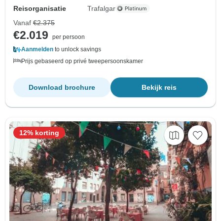
Reisorganisatie
Trafalgar
Vanaf
€2.375
€2.019
per persoon
Aanmelden
to unlock savings
Prijs gebaseerd op privé tweepersoonskamer
Download brochure
Bekijk reis
12% korting