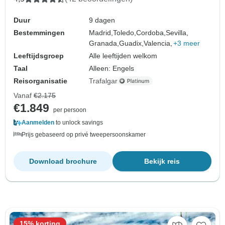
Duur
9 dagen
Bestemmingen
Madrid,
Toledo,
Cordoba,
Sevilla,
Granada,
Guadix,
Valencia,
+3 meer
Leeftijdsgroep
Alle leeftijden welkom
Taal
Alleen: Engels
Reisorganisatie
Trafalgar
Vanaf
€2.175
€1.849
per persoon
Aanmelden
to unlock savings
Prijs gebaseerd op privé tweepersoonskamer
Download brochure
Bekijk reis
15% korting