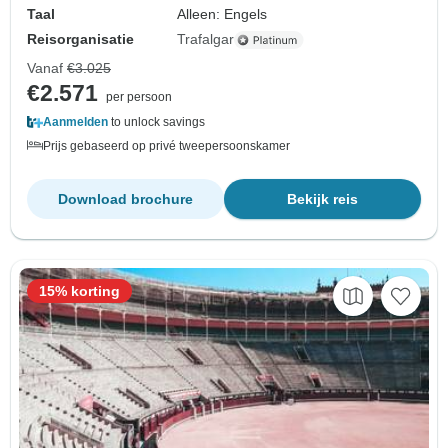
Taal
Alleen: Engels
Reisorganisatie
Trafalgar
Vanaf
€3.025
€2.571
per persoon
Aanmelden
to unlock savings
Prijs gebaseerd op privé tweepersoonskamer
Download brochure
Bekijk reis
15% korting