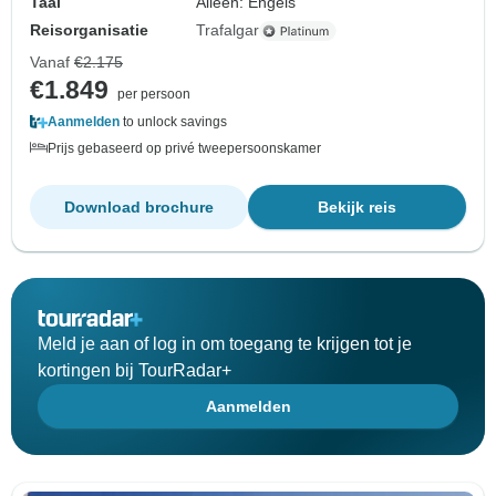
Taal
Alleen: Engels
Reisorganisatie
Trafalgar
Vanaf
€2.175
€1.849
per persoon
Aanmelden
to unlock savings
Prijs gebaseerd op privé tweepersoonskamer
Download brochure
Bekijk reis
Meld je aan of log in om toegang te krijgen tot je
kortingen bij TourRadar+
Aanmelden