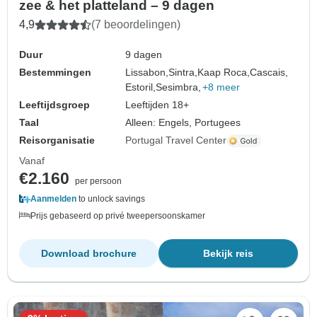
zee & het platteland – 9 dagen
4,9
(7 beoordelingen)
Duur
9 dagen
Bestemmingen
Lissabon,
Sintra,
Kaap Roca,
Cascais,
Estoril,
Sesimbra,
+8 meer
Leeftijdsgroep
Leeftijden 18+
Taal
Alleen: Engels, Portugees
Reisorganisatie
Portugal Travel Center
Vanaf
€2.160
per persoon
Aanmelden
to unlock savings
Prijs gebaseerd op privé tweepersoonskamer
Download brochure
Bekijk reis