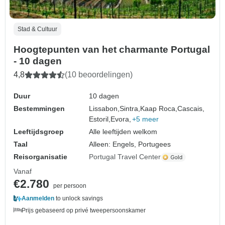
Stad & Cultuur
Hoogtepunten van het charmante Portugal
- 10 dagen
4,8
(10 beoordelingen)
Duur
10 dagen
Bestemmingen
Lissabon,
Sintra,
Kaap Roca,
Cascais,
Estoril,
Evora,
+5 meer
Leeftijdsgroep
Alle leeftijden welkom
Taal
Alleen: Engels, Portugees
Reisorganisatie
Portugal Travel Center
Vanaf
€2.780
per persoon
Aanmelden
to unlock savings
Prijs gebaseerd op privé tweepersoonskamer