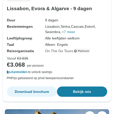
Lissabon, Evora & Algarve - 9 dagen
Duur
9 dagen
Bestemmingen
Lissabon,
Sintra,
Cascais,
Estoril,
Sesimbra,
+7 meer
Leeftijdsgroep
Alle leeftijden welkom
Taal
Alleen: Engels
Reisorganisatie
On The Go Tours
Vanaf
€3.835
€3.068
per persoon
Aanmelden
to unlock savings
Prijs gebaseerd op privé tweepersoonskamer
Download brochure
Bekijk reis