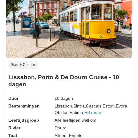
Stad & Cultuur
Lissabon, Porto & De Douro Cruise - 10
dagen
Duur
10 dagen
Bestemmingen
Lissabon,
Sintra,
Cascais,
Estoril,
Evora,
Óbidos,
Fatima,
+8 meer
Leeftijdsgroep
Alle leeftijden welkom
Rivier
Douro
Taal
Alleen: Engels