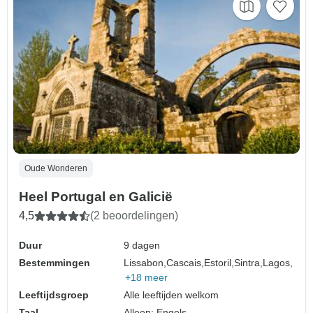
Oude Wonderen
Heel Portugal en Galicië
4,5
(2 beoordelingen)
Duur
9 dagen
Bestemmingen
Lissabon,
Cascais,
Estoril,
Sintra,
Lagos,
+18 meer
Leeftijdsgroep
Alle leeftijden welkom
Taal
Alleen: Engels