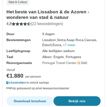
Stad & Cultuur
Het beste van Lissabon & de Azoren -
wonderen van stad & natuur
4,8
(22 beoordelingen)
Duur
9 dagen
Bestemmingen
Lissabon,
Sintra,
Kaap Roca,
Cascais,
Estoril,
Evora,
+7 meer
Leeftijdsgroep
Alle leeftijden welkom
Taal
Alleen: Engels, Portugees
Reisorganisatie
Portugal Travel Center
Vanaf
€1.880
per persoon
Aanmelden
to unlock savings
Prijs gebaseerd op privé tweepersoonskamer
Download brochure
Bekijk reis