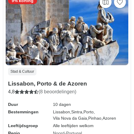
9% korting
Stad & Cultuur
Lissabon, Porto & de Azoren
4,8
(8 beoordelingen)
Duur
10 dagen
Bestemmingen
Lissabon,
Sintra,
Porto,
Vila Nova da Gaia,
Pinhao,
Azoren
Leeftijdsgroep
Alle leeftijden welkom
Regio
Noord-Portugal