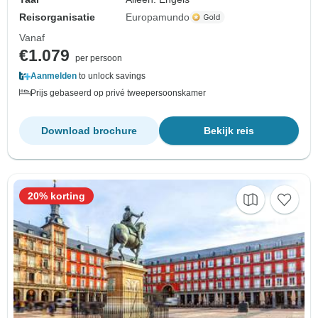
Reisorganisatie
Europamundo
Vanaf
€1.079
per persoon
Aanmelden
to unlock savings
Prijs gebaseerd op privé tweepersoonskamer
Download brochure
Bekijk reis
20% korting