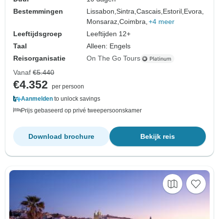
Bestemmingen
Lissabon,
Sintra,
Cascais,
Estoril,
Evora,
Monsaraz,
Coimbra,
+4 meer
Leeftijdsgroep
Leeftijden 12+
Taal
Alleen: Engels
Reisorganisatie
On The Go Tours
Vanaf
€5.440
€4.352
per persoon
Aanmelden
to unlock savings
Prijs gebaseerd op privé tweepersoonskamer
Download brochure
Bekijk reis