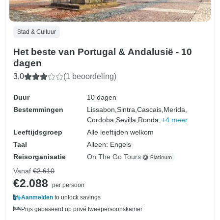
Stad & Cultuur
Het beste van Portugal & Andalusië - 10
dagen
3,0
(1 beoordeling)
Duur
10 dagen
Bestemmingen
Lissabon,
Sintra,
Cascais,
Merida,
Cordoba,
Sevilla,
Ronda,
+4 meer
Leeftijdsgroep
Alle leeftijden welkom
Taal
Alleen: Engels
Reisorganisatie
On The Go Tours
Vanaf
€2.610
€2.088
per persoon
Aanmelden
to unlock savings
Prijs gebaseerd op privé tweepersoonskamer