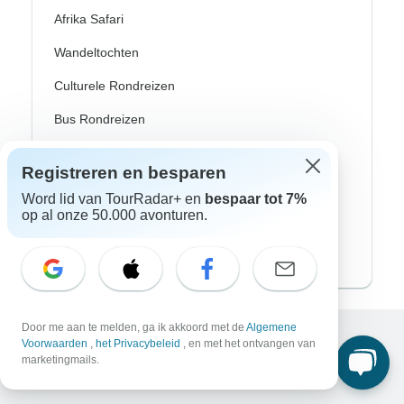
Afrika Safari
Wandeltochten
Culturele Rondreizen
Bus Rondreizen
Trein / Spoor Reizen
Registreren en besparen
Strand Rondreizen
Word lid van TourRadar+ en
bespaar tot 7%
op al onze 50.000 avonturen.
Familie Rondreizen
Privé Rondreizen
Door me aan te melden, ga ik akkoord met de
Algemene
Voorwaarden
,
het Privacybeleid
, en met het ontvangen van
Excellent
marketingmails.
10.000+
reviews op