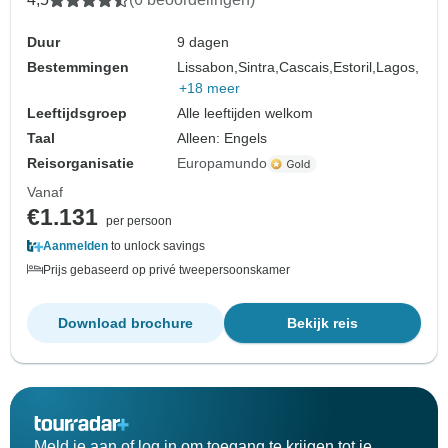
Duur
9 dagen
Bestemmingen
Lissabon,
Sintra,
Cascais,
Estoril,
Lagos,
+18 meer
Leeftijdsgroep
Alle leeftijden welkom
Taal
Alleen: Engels
Reisorganisatie
Europamundo
Vanaf
€1.131
per persoon
Aanmelden
to unlock savings
Prijs gebaseerd op privé tweepersoonskamer
Download brochure
Bekijk reis
Meld je aan of log in om toegang te krijgen tot je