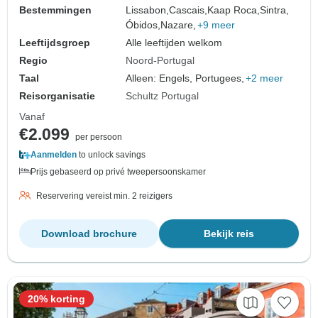
Bestemmingen
Lissabon,
Cascais,
Kaap Roca,
Sintra,
Óbidos,
Nazare,
+9 meer
Leeftijdsgroep
Alle leeftijden welkom
Regio
Noord-Portugal
Taal
Alleen: Engels, Portugees,
+2 meer
Reisorganisatie
Schultz Portugal
Vanaf
€2.099
per persoon
Aanmelden
to unlock savings
Prijs gebaseerd op privé tweepersoonskamer
Reservering vereist min. 2 reizigers
Download brochure
Bekijk reis
20% korting