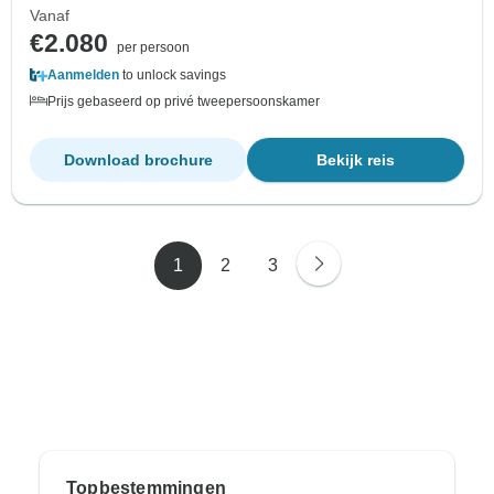
Vanaf
€2.080
per persoon
Aanmelden
to unlock savings
Prijs gebaseerd op privé tweepersoonskamer
Download brochure
Bekijk reis
1
2
3
Topbestemmingen