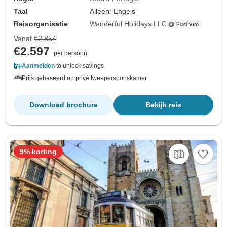
Taal
Alleen: Engels
Reisorganisatie
Wanderful Holidays LLC
Vanaf
€2.854
€2.597
per persoon
Aanmelden
to unlock savings
Prijs gebaseerd op privé tweepersoonskamer
Download brochure
Bekijk reis
9% korting