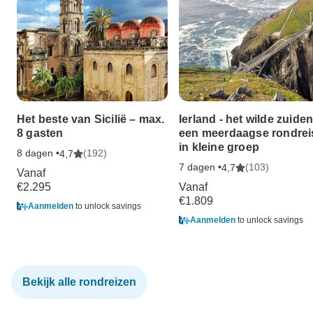
Het beste van Sicilië – max.
Ierland - het wilde zuiden
8 gasten
een meerdaagse rondrei
in kleine groep
8 dagen •
(192)
4,7
7 dagen •
(103)
4,7
Vanaf
€2.295
Vanaf
€1.809
Aanmelden
to unlock savings
Aanmelden
to unlock savings
Bekijk alle rondreizen