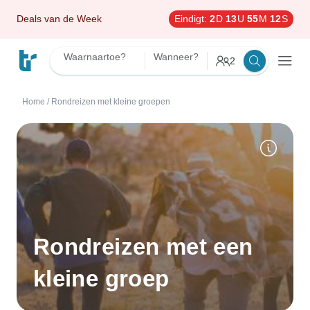
Deals van de Week
Eindigt:
2
D
13
U
55
M
10
S
Waarnaartoe?
Wanneer?
2
Home
/
Rondreizen met kleine groepen
Rondreizen met een
kleine groep