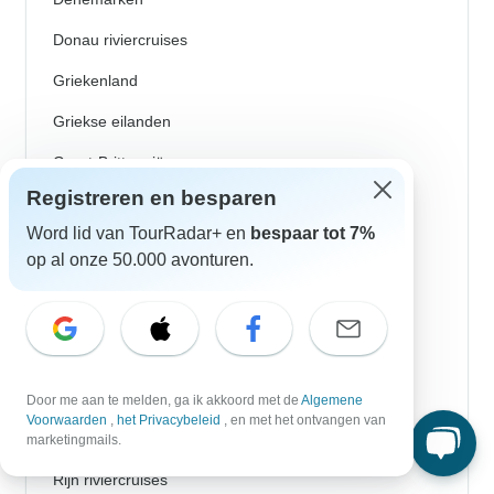
Donau riviercruises
Griekenland
Griekse eilanden
Groot-Brittannië
Registreren en besparen
Ijsland
Word lid van TourRadar+ en
bespaar tot 7%
Ierland
op al onze 50.000 avonturen.
Italië
Kroatië
Noorwegen
Oost-Europa
Door me aan te melden, ga ik akkoord met de
Algemene
Voorwaarden
,
het Privacybeleid
, en met het ontvangen van
Portugal
marketingmails.
Rijn riviercruises