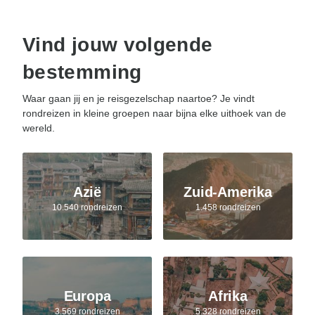
Vind jouw volgende
bestemming
Waar gaan jij en je reisgezelschap naartoe? Je vindt
rondreizen in kleine groepen naar bijna elke uithoek van de
wereld.
Azië
Zuid-Amerika
10.540 rondreizen
1.458 rondreizen
Europa
Afrika
3.569 rondreizen
5.328 rondreizen