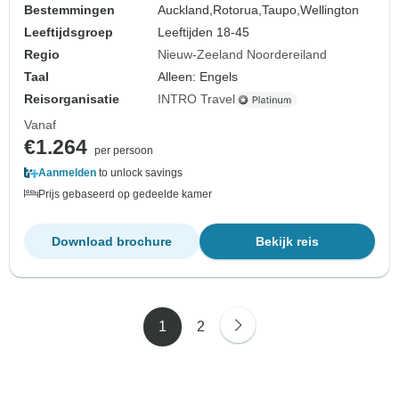
Bestemmingen
Auckland,
Rotorua,
Taupo,
Wellington
Leeftijdsgroep
Leeftijden 18-45
Regio
Nieuw-Zeeland Noordereiland
Taal
Alleen: Engels
Reisorganisatie
INTRO Travel
Vanaf
€1.264
per persoon
Aanmelden
to unlock savings
Prijs gebaseerd op gedeelde kamer
Download brochure
Bekijk reis
1
2