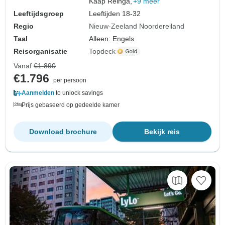
Kaap Reinga,
+9 meer
Leeftijdsgroep
Leeftijden 18-32
Regio
Nieuw-Zeeland Noordereiland
Taal
Alleen: Engels
Reisorganisatie
Topdeck
Vanaf
€1.890
€1.796
per persoon
Aanmelden
to unlock savings
Prijs gebaseerd op gedeelde kamer
Download brochure
Bekijk reis