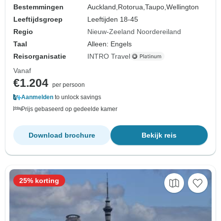
Bestemmingen
Auckland,
Rotorua,
Taupo,
Wellington
Leeftijdsgroep
Leeftijden 18-45
Regio
Nieuw-Zeeland Noordereiland
Taal
Alleen: Engels
Reisorganisatie
INTRO Travel
Vanaf
€1.204
per persoon
Aanmelden
to unlock savings
Prijs gebaseerd op gedeelde kamer
Download brochure
Bekijk reis
25% korting