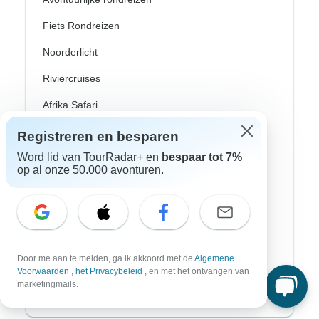
Fiets Rondreizen
Noorderlicht
Riviercruises
Afrika Safari
Wandeltochten
Registreren en besparen
Word lid van TourRadar+ en
bespaar tot 7%
Culturele Rondreizen
op al onze 50.000 avonturen.
Bus Rondreizen
Trein / Spoor Reizen
Strand Rondreizen
Door me aan te melden, ga ik akkoord met de
Algemene
Familie Rondreizen
Voorwaarden
,
het Privacybeleid
, en met het ontvangen van
marketingmails.
Privé Rondreizen