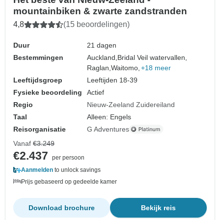
mountainbiken & zwarte zandstranden
4,8
(15 beoordelingen)
Duur
21 dagen
Bestemmingen
Auckland,
Bridal Veil watervallen,
Raglan,
Waitomo,
+18 meer
Leeftijdsgroep
Leeftijden 18-39
Fysieke beoordeling
Actief
Regio
Nieuw-Zeeland Zuidereiland
Taal
Alleen: Engels
Reisorganisatie
G Adventures
Vanaf
€3.249
€2.437
per persoon
Aanmelden
to unlock savings
Prijs gebaseerd op gedeelde kamer
Download brochure
Bekijk reis