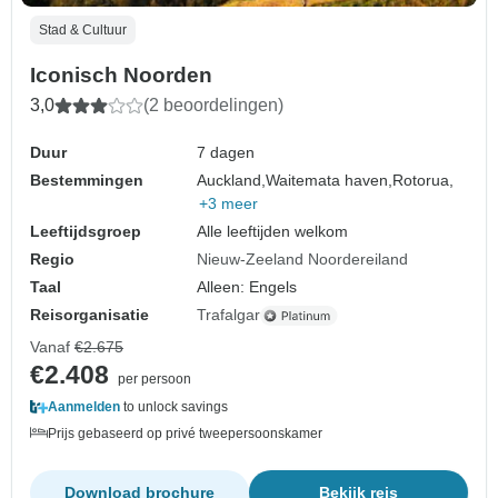
Stad & Cultuur
Iconisch Noorden
3,0
(2 beoordelingen)
Duur
7 dagen
Bestemmingen
Auckland,
Waitemata haven,
Rotorua,
+3 meer
Leeftijdsgroep
Alle leeftijden welkom
Regio
Nieuw-Zeeland Noordereiland
Taal
Alleen: Engels
Reisorganisatie
Trafalgar
Vanaf
€2.675
€2.408
per persoon
Aanmelden
to unlock savings
Prijs gebaseerd op privé tweepersoonskamer
Download brochure
Bekijk reis