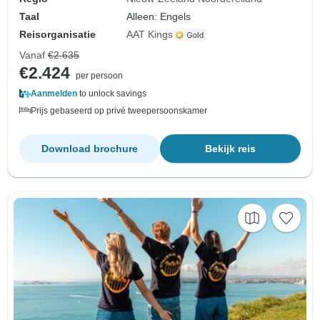
Taal
Alleen: Engels
Reisorganisatie
AAT Kings
Vanaf
€2.635
€2.424
per persoon
Aanmelden
to unlock savings
Prijs gebaseerd op privé tweepersoonskamer
Download brochure
Bekijk reis