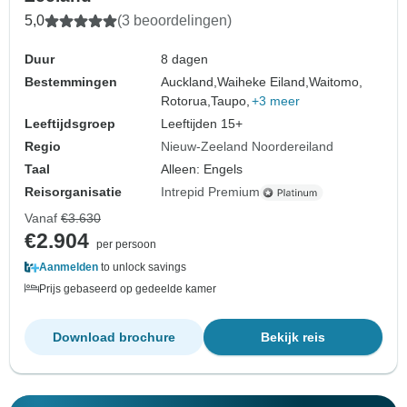
5,0
(3 beoordelingen)
Duur
8 dagen
Bestemmingen
Auckland,
Waiheke Eiland,
Waitomo,
Rotorua,
Taupo,
+3 meer
Leeftijdsgroep
Leeftijden 15+
Regio
Nieuw-Zeeland Noordereiland
Taal
Alleen: Engels
Reisorganisatie
Intrepid Premium
Vanaf
€3.630
€2.904
per persoon
Aanmelden
to unlock savings
Prijs gebaseerd op gedeelde kamer
Download brochure
Bekijk reis