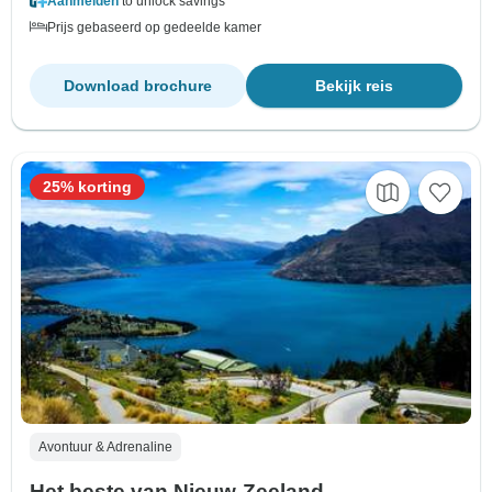
Aanmelden
to unlock savings
Prijs gebaseerd op gedeelde kamer
Download brochure
Bekijk reis
25% korting
Avontuur & Adrenaline
Het beste van Nieuw-Zeeland -