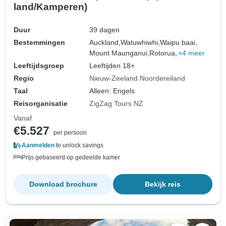
land/Kamperen)
Duur
39 dagen
Bestemmingen
Auckland,
Watuwhiwhi,
Waipu baai,
Mount Maunganui,
Rotorua,
+4 meer
Leeftijdsgroep
Leeftijden 18+
Regio
Nieuw-Zeeland Noordereiland
Taal
Alleen: Engels
Reisorganisatie
ZigZag Tours NZ
Vanaf
€5.527
per persoon
Aanmelden
to unlock savings
Prijs gebaseerd op gedeelde kamer
Download brochure
Bekijk reis