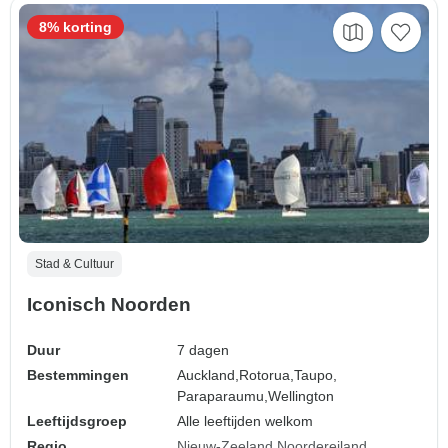
8% korting
Stad & Cultuur
Iconisch Noorden
Duur
7 dagen
Bestemmingen
Auckland,
Rotorua,
Taupo,
Paraparaumu,
Wellington
Leeftijdsgroep
Alle leeftijden welkom
Regio
Nieuw-Zeeland Noordereiland