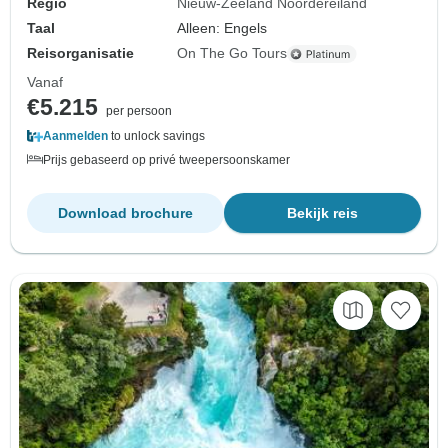
Regio
Nieuw-Zeeland Noordereiland
Taal
Alleen: Engels
Reisorganisatie
On The Go Tours
Vanaf
€5.215
per persoon
Aanmelden
to unlock savings
Prijs gebaseerd op privé tweepersoonskamer
Download brochure
Bekijk reis