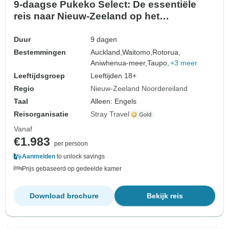
9-daagse Pukeko Select: De essentiële
reis naar Nieuw-Zeeland op het
Noordereiland (Auckland naar Wellington)
Duur
9 dagen
Bestemmingen
Auckland,
Waitomo,
Rotorua,
Aniwhenua-meer,
Taupo,
+3 meer
Leeftijdsgroep
Leeftijden 18+
Regio
Nieuw-Zeeland Noordereiland
Taal
Alleen: Engels
Reisorganisatie
Stray Travel
Vanaf
€1.983
per persoon
Aanmelden
to unlock savings
Prijs gebaseerd op gedeelde kamer
Download brochure
Bekijk reis