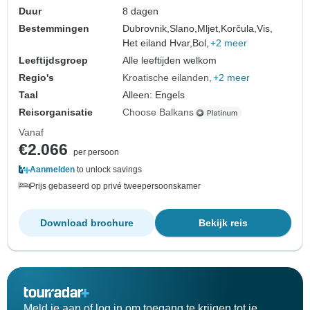
Duur
8 dagen
Bestemmingen
Dubrovnik,
Slano,
Mljet,
Korčula,
Vis,
Het eiland Hvar,
Bol,
+2 meer
Leeftijdsgroep
Alle leeftijden welkom
Regio's
Kroatische eilanden
+2 meer
Taal
Alleen: Engels
Reisorganisatie
Choose Balkans
Vanaf
€2.066
per persoon
Aanmelden
to unlock savings
Prijs gebaseerd op privé tweepersoonskamer
Download brochure
Bekijk reis
Meld je aan of log in om toegang te krijgen tot je