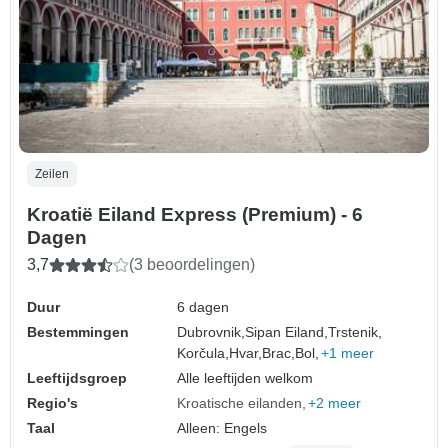
Zeilen
Kroatië Eiland Express (Premium) - 6
Dagen
3,7
(3 beoordelingen)
Duur
6 dagen
Bestemmingen
Dubrovnik,
Sipan Eiland,
Trstenik,
Korčula,
Hvar,
Brac,
Bol,
+1 meer
Leeftijdsgroep
Alle leeftijden welkom
Regio's
Kroatische eilanden
+2 meer
Taal
Alleen: Engels