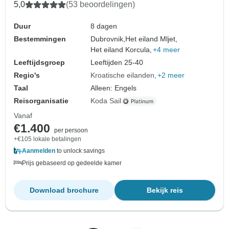
5,0
(53 beoordelingen)
Duur
8 dagen
Bestemmingen
Dubrovnik,
Het eiland Mljet,
Het eiland Korcula,
+4 meer
Leeftijdsgroep
Leeftijden 25-40
Regio's
Kroatische eilanden
+2 meer
Taal
Alleen: Engels
Reisorganisatie
Koda Sail
Vanaf
€1.400
per persoon
+€105 lokale betalingen
Aanmelden
to unlock savings
Prijs gebaseerd op gedeelde kamer
Download brochure
Bekijk reis