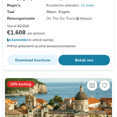
Regio's
Kroatische eilanden
+2 meer
Taal
Alleen: Engels
Reisorganisatie
On The Go Tours
Vanaf
€2.010
€1.608
per persoon
Aanmelden
to unlock savings
Prijs gebaseerd op privé tweepersoonskamer
Download brochure
Bekijk reis
10% korting