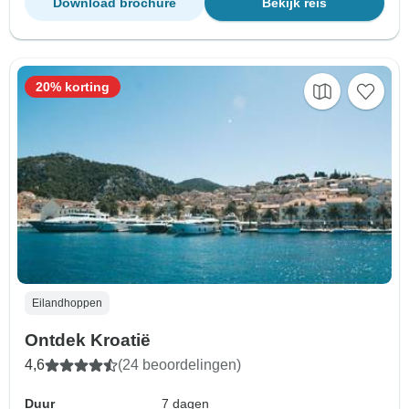
Download brochure
Bekijk reis
20% korting
Eilandhoppen
Ontdek Kroatië
4,6
(24 beoordelingen)
Duur
7 dagen