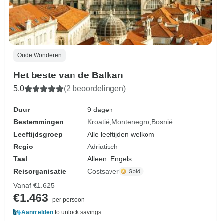
Oude Wonderen
Het beste van de Balkan
5,0
(2 beoordelingen)
Duur
9 dagen
Bestemmingen
Kroatië
Montenegro
Bosnië
Leeftijdsgroep
Alle leeftijden welkom
Regio
Adriatisch
Taal
Alleen: Engels
Reisorganisatie
Costsaver
Vanaf
€1.625
€1.463
per persoon
Aanmelden
to unlock savings