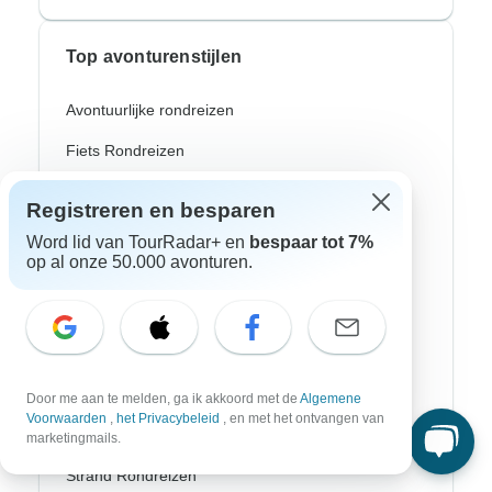
Top avonturenstijlen
Avontuurlijke rondreizen
Fiets Rondreizen
Noorderlicht
Registreren en besparen
Riviercruises
Word lid van TourRadar+ en
bespaar tot 7%
op al onze 50.000 avonturen.
Afrika Safari
Wandeltochten
Culturele Rondreizen
Bus Rondreizen
Door me aan te melden, ga ik akkoord met de
Algemene
Voorwaarden
,
het Privacybeleid
, en met het ontvangen van
Trein / Spoor Reizen
marketingmails.
Strand Rondreizen