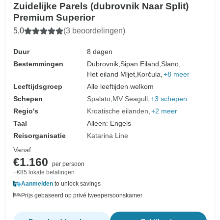
Zuidelijke Parels (dubrovnik Naar Split)
Premium Superior
5,0
(3 beoordelingen)
Duur
8 dagen
Bestemmingen
Dubrovnik,
Sipan Eiland,
Slano,
Het eiland Mljet,
Korčula,
+8 meer
Leeftijdsgroep
Alle leeftijden welkom
Schepen
Spalato
MV Seagull
+3 schepen
Regio's
Kroatische eilanden
+2 meer
Taal
Alleen: Engels
Reisorganisatie
Katarina Line
Vanaf
€1.160
per persoon
+€85 lokale betalingen
Aanmelden
to unlock savings
Prijs gebaseerd op privé tweepersoonskamer