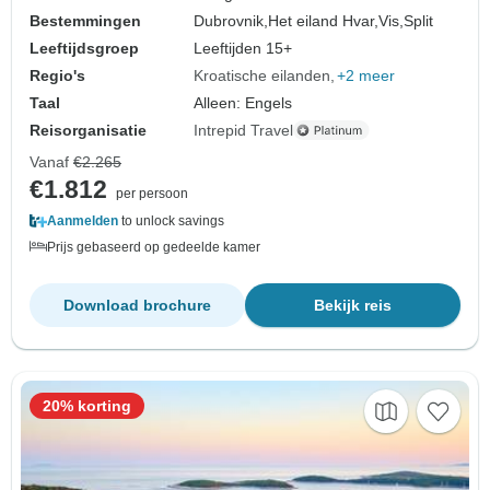
Bestemmingen
Dubrovnik,
Het eiland Hvar,
Vis,
Split
Leeftijdsgroep
Leeftijden 15+
Regio's
Kroatische eilanden
+2 meer
Taal
Alleen: Engels
Reisorganisatie
Intrepid Travel
Vanaf
€2.265
€1.812
per persoon
Aanmelden
to unlock savings
Prijs gebaseerd op gedeelde kamer
Download brochure
Bekijk reis
20% korting