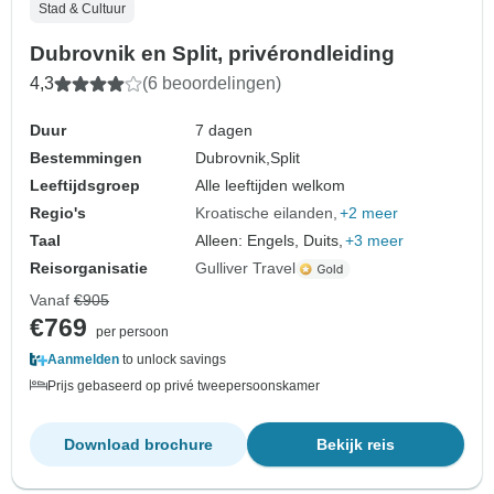
Stad & Cultuur
Dubrovnik en Split, privérondleiding
4,3
(6 beoordelingen)
Duur
7 dagen
Bestemmingen
Dubrovnik,
Split
Leeftijdsgroep
Alle leeftijden welkom
Regio's
Kroatische eilanden
+2 meer
Taal
Alleen: Engels, Duits,
+3 meer
Reisorganisatie
Gulliver Travel
Vanaf
€905
€769
per persoon
Aanmelden
to unlock savings
Prijs gebaseerd op privé tweepersoonskamer
Download brochure
Bekijk reis