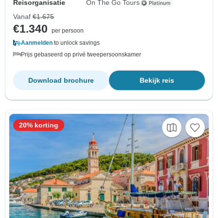
Reisorganisatie
On The Go Tours
Vanaf
€1.675
€1.340
per persoon
Aanmelden
to unlock savings
Prijs gebaseerd op privé tweepersoonskamer
Download brochure
Bekijk reis
20% korting