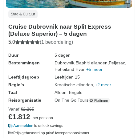
Stad & Cultuur
Cruise Dubrovnik naar Split Express
(Deluxe Superior) – 5 dagen
5,0
(1 beoordeling)
Duur
5 dagen
Bestemmingen
Dubrovnik,
Elaphiti eilanden,
Peljesac,
Het eiland Hvar,
+5 meer
Leeftijdsgroep
Leeftijden 15+
Regio's
Kroatische eilanden
+2 meer
Taal
Alleen: Engels
Reisorganisatie
On The Go Tours
Vanaf
€2.265
€1.812
per persoon
Aanmelden
to unlock savings
Prijs gebaseerd op privé tweepersoonskamer