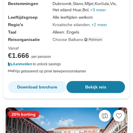
Bestemmingen
Dubrovnik,
Slano,
Mljet,
Korčula,
Vis,
Het eiland Hvar,
Bol,
+3 meer
Leeftijdsgroep
Alle leeftijden welkom
Regio's
Kroatische eilanden
+2 meer
Taal
Alleen: Engels
Reisorganisatie
Choose Balkans
Vanaf
€1.666
per persoon
Aanmelden
to unlock savings
Prijs gebaseerd op privé tweepersoonskamer
Download brochure
Bekijk reis
20% korting