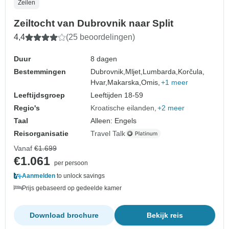
Zeilen
Zeiltocht van Dubrovnik naar Split
4,4
(25 beoordelingen)
Duur
8 dagen
Bestemmingen
Dubrovnik,
Mljet,
Lumbarda,
Korčula,
Hvar,
Makarska,
Omis,
+1 meer
Leeftijdsgroep
Leeftijden 18-59
Regio's
Kroatische eilanden
+2 meer
Taal
Alleen: Engels
Reisorganisatie
Travel Talk
Vanaf
€1.699
€1.061
per persoon
Aanmelden
to unlock savings
Prijs gebaseerd op gedeelde kamer
Download brochure
Bekijk reis