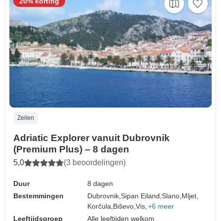
20% korting
Zeilen
Adriatic Explorer vanuit Dubrovnik
(Premium Plus) – 8 dagen
5,0
(3 beoordelingen)
Duur
8 dagen
Bestemmingen
Dubrovnik,
Sipan Eiland,
Slano,
Mljet,
Korčula,
Biševo,
Vis,
+6 meer
Leeftijdsgroep
Alle leeftijden welkom