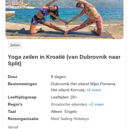
Zeilen
Yoga zeilen in Kroatië (van Dubrovnik naar
Split)
Duur
8 dagen
Bestemmingen
Dubrovnik,
Het eiland Mljet,
Pomena,
Het eiland Korcula,
+4 meer
Leeftijdsgroep
Leeftijden 18+
Regio's
Kroatische eilanden
+2 meer
Taal
Alleen: Engels
Reisorganisatie
Med Sailing Holidays
Vanaf