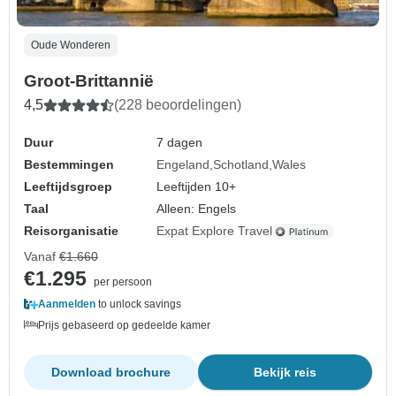
Oude Wonderen
Groot-Brittannië
4,5
(228 beoordelingen)
Duur
7 dagen
Bestemmingen
Engeland
Schotland
Wales
Leeftijdsgroep
Leeftijden 10+
Taal
Alleen: Engels
Reisorganisatie
Expat Explore Travel
Vanaf
€1.660
€1.295
per persoon
Aanmelden
to unlock savings
Prijs gebaseerd op gedeelde kamer
Download brochure
Bekijk reis