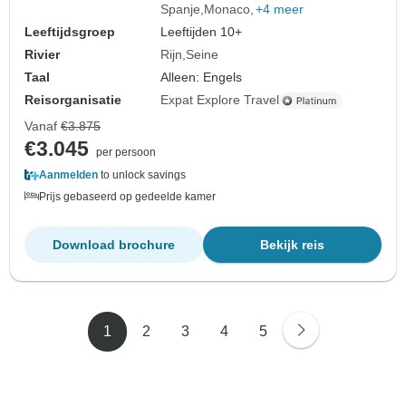
Spanje
Monaco
+4 meer
Leeftijdsgroep
Leeftijden 10+
Rivier
Rijn
Seine
Taal
Alleen: Engels
Reisorganisatie
Expat Explore Travel
Vanaf
€3.875
€3.045
per persoon
Aanmelden
to unlock savings
Prijs gebaseerd op gedeelde kamer
Download brochure
Bekijk reis
1
2
3
4
5