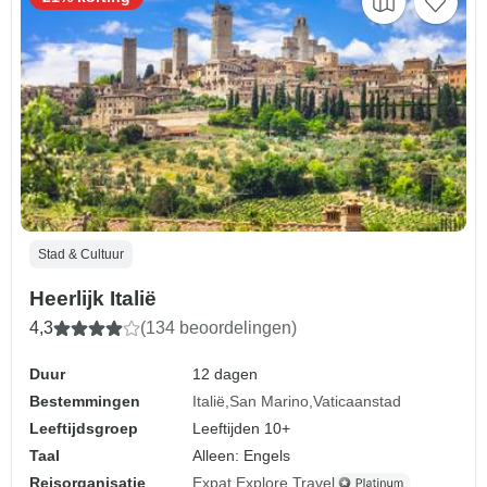
Stad & Cultuur
Heerlijk Italië
4,3
(134 beoordelingen)
Duur
12 dagen
Bestemmingen
Italië
San Marino
Vaticaanstad
Leeftijdsgroep
Leeftijden 10+
Taal
Alleen: Engels
Reisorganisatie
Expat Explore Travel