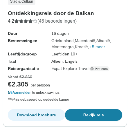
Stad & Cultuur
Ontdekkingsreis door de Balkan
4,2
(46 beoordelingen)
Duur
16 dagen
Bestemmingen
Griekenland
Macedonië
Albanië
Montenegro
Kroatië
+5 meer
Leeftijdsgroep
Leeftijden 10+
Taal
Alleen: Engels
Reisorganisatie
Expat Explore Travel
Vanaf
€2.860
€2.305
per persoon
Aanmelden
to unlock savings
Prijs gebaseerd op gedeelde kamer
Download brochure
Bekijk reis