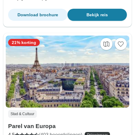
Download brochure
Bekijk reis
21% korting
Stad & Cultuur
Parel van Europa
4,5
(403 beoordelingen)
Prijswinnaar