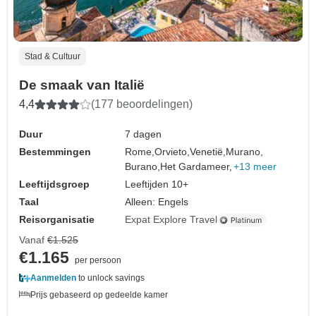
Stad & Cultuur
De smaak van Italië
4,4
(177 beoordelingen)
Duur
7 dagen
Bestemmingen
Rome,
Orvieto,
Venetië,
Murano,
Burano,
Het Gardameer,
+13 meer
Leeftijdsgroep
Leeftijden 10+
Taal
Alleen: Engels
Reisorganisatie
Expat Explore Travel
Vanaf
€1.525
€1.165
per persoon
Aanmelden
to unlock savings
Prijs gebaseerd op gedeelde kamer