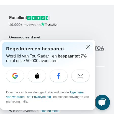
Excellent
10.000+
reviews op
Geassocieerd met
Registreren en besparen
Word lid van TourRadar+ en
bespaar tot 7%
op al onze 50.000 avonturen.
Bedrijf
Over ons
Door me aan te melden, ga ik akkoord met de
Algemene
Vacatures
Solliciteer nu!
Voorwaarden
,
het Privacybeleid
, en met het ontvangen van
marketingmails.
Reizigers
Win een avontuur
Doe nu mee!