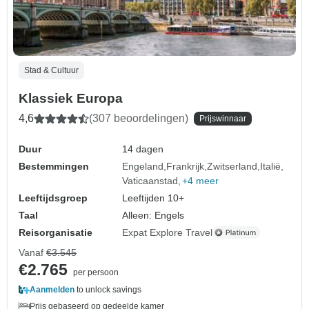
Stad & Cultuur
Klassiek Europa
4,6
(307 beoordelingen)
Prijswinnaar
Duur
14 dagen
Bestemmingen
Engeland
Frankrijk
Zwitserland
Italië
Vaticaanstad
+4 meer
Leeftijdsgroep
Leeftijden 10+
Taal
Alleen: Engels
Reisorganisatie
Expat Explore Travel
Vanaf
€3.545
€2.765
per persoon
Aanmelden
to unlock savings
Prijs gebaseerd op gedeelde kamer