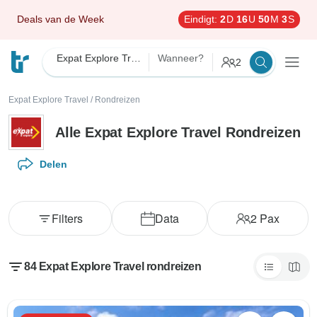
Deals van de Week
Eindigt:
2
D
16
U
50
M
1
S
Expat Explore Travel
Wanneer?
2
Expat Explore Travel
/
Rondreizen
Alle Expat Explore Travel Rondreizen
Delen
Filters
Data
2
Pax
84 Expat Explore Travel rondreizen