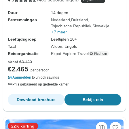
Duur
14 dagen
Bestemmingen
Nederland
Duitsland
Tsjechische Republiek
Slowakije
+7 meer
Leeftijdsgroep
Leeftijden 10+
Taal
Alleen: Engels
Reisorganisatie
Expat Explore Travel
Vanaf
€3.120
€2.465
per persoon
Aanmelden
to unlock savings
Prijs gebaseerd op gedeelde kamer
Download brochure
Bekijk reis
22% korting