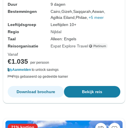
Duur
9 dagen
Bestemmingen
Cairo,
Gizeh,
Saqqarah,
Aswan,
Agilkia Eiland,
Philae,
+5 meer
Leeftijdsgroep
Leeftijden 10+
Regio
Nijldal
Taal
Alleen: Engels
Reisorganisatie
Expat Explore Travel
Vanaf
€1.035
per persoon
Aanmelden
to unlock savings
Prijs gebaseerd op gedeelde kamer
Download brochure
Bekijk reis
21% korting