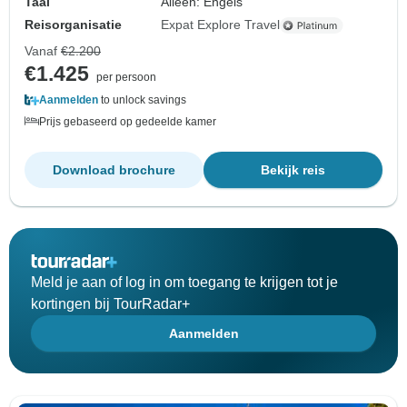
Taal
Alleen: Engels
Reisorganisatie
Expat Explore Travel
Vanaf
€2.200
€1.425
per persoon
Aanmelden
to unlock savings
Prijs gebaseerd op gedeelde kamer
Download brochure
Bekijk reis
Meld je aan of log in om toegang te krijgen tot je
kortingen bij TourRadar+
Aanmelden