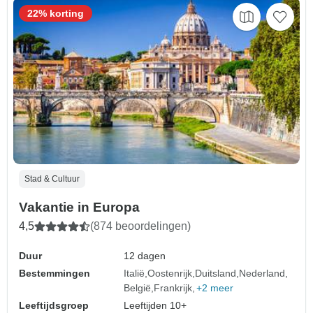
22% korting
Stad & Cultuur
Vakantie in Europa
4,5
(874 beoordelingen)
Duur
12 dagen
Bestemmingen
Italië
Oostenrijk
Duitsland
Nederland
België
Frankrijk
+2 meer
Leeftijdsgroep
Leeftijden 10+