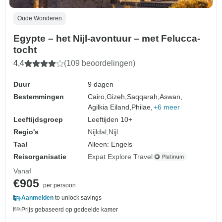
Oude Wonderen
Egypte – het Nijl-avontuur – met Felucca-
tocht
4,4
(109 beoordelingen)
Duur
9 dagen
Bestemmingen
Cairo,
Gizeh,
Saqqarah,
Aswan,
Agilkia Eiland,
Philae,
+6 meer
Leeftijdsgroep
Leeftijden 10+
Regio's
Nijldal
Nijl
Taal
Alleen: Engels
Reisorganisatie
Expat Explore Travel
Vanaf
€905
per persoon
Aanmelden
to unlock savings
Prijs gebaseerd op gedeelde kamer