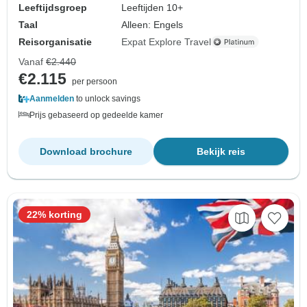
Leeftijdsgroep
Leeftijden 10+
Taal
Alleen: Engels
Reisorganisatie
Expat Explore Travel
Vanaf
€2.440
€2.115
per persoon
Aanmelden
to unlock savings
Prijs gebaseerd op gedeelde kamer
Download brochure
Bekijk reis
22% korting