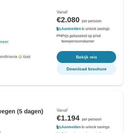
Vanaf
€2.080
per persoon
Aanmelden
to unlock savings
Prijs gebaseerd op privé
meer
tweepersoonskamer
andinavia
Bekijk reis
Download brochure
Vanaf
wegen (5 dagen)
€1.194
per persoon
Aanmelden
to unlock savings
d