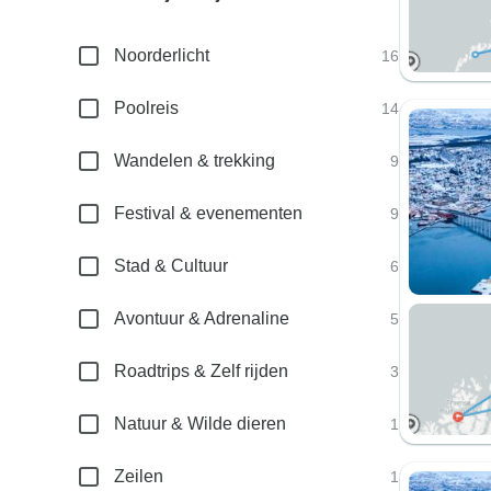
Noorderlicht
16
Poolreis
14
Wandelen & trekking
9
Festival & evenementen
9
Stad & Cultuur
6
Avontuur & Adrenaline
5
Roadtrips & Zelf rijden
3
Natuur & Wilde dieren
1
Zeilen
1