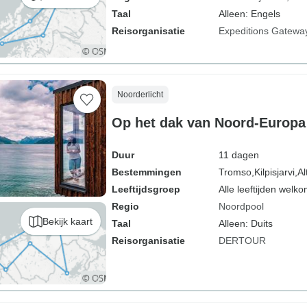
Taal
Alleen: Engels
Reisorganisatie
Expeditions Gatewa
Noorderlicht
Op het dak van Noord-Europa
Duur
11 dagen
Bestemmingen
Tromso,
Kilpisjarvi,
Al
Leeftijdsgroep
Alle leeftijden welk
Regio
Noordpool
Bekijk kaart
Taal
Alleen: Duits
Reisorganisatie
DERTOUR