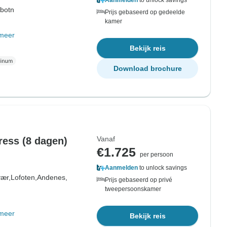
Aanmelden
to unlock savings
ibotn
Prijs gebaseerd op gedeelde
kamer
meer
Bekijk reis
Download brochure
Vanaf
ress (8 dagen)
€1.725
per persoon
Aanmelden
to unlock savings
vær,
Lofoten,
Andenes,
Prijs gebaseerd op privé
tweepersoonskamer
meer
Bekijk reis