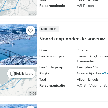
Reisorganisatie
ASI Reisen
Noorderlicht
Noordkaap onder de sneeuw
Duur
7 dagen
Bestemmingen
Tromso,
Alta,
Honnin
Hammerfest
Leeftijdsgroep
Leeftijden 10+
Regio
Noorse Fjorden
+2 
Bekijk kaart
Taal
Alleen: Engels
Reisorganisatie
V.O.S – Vision of Sc