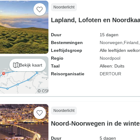
Noorderlicht
Lapland, Lofoten en Noordkaa
Duur
15 dagen
Bestemmingen
Noorwegen
Finland
Leeftijdsgroep
Alle leeftijden welk
Regio
Noordpool
Bekijk kaart
Taal
Alleen: Duits
Reisorganisatie
DERTOUR
Noorderlicht
Noord-Noorwegen in de winte
Duur
5 dagen