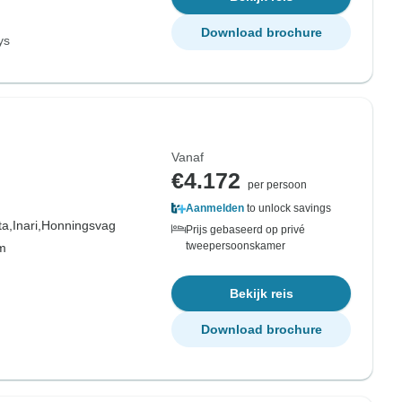
Download brochure
ys
Vanaf
€4.172
per persoon
Aanmelden
to unlock savings
ta,
Inari,
Honningsvag
Prijs gebaseerd op privé
tweepersoonskamer
om
Bekijk reis
Download brochure