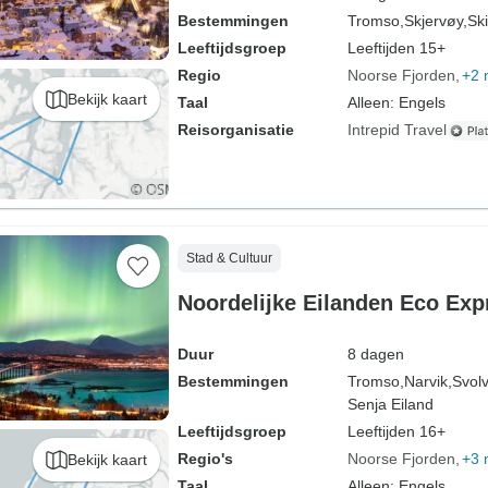
Bestemmingen
Tromso,
Skjervøy,
Sk
Leeftijdsgroep
Leeftijden 15+
Regio
Noorse Fjorden
+2 
Bekijk kaart
Taal
Alleen: Engels
Reisorganisatie
Intrepid Travel
Stad & Cultuur
Noordelijke Eilanden Eco Exp
Duur
8 dagen
Bestemmingen
Tromso,
Narvik,
Svol
Senja Eiland
Leeftijdsgroep
Leeftijden 16+
Regio's
Noorse Fjorden
+3 
Bekijk kaart
Taal
Alleen: Engels