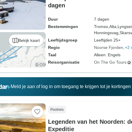
dagen
Duur
7 dagen
Bestemmingen
Tromso,
Alta,
Lyngsei
Honningsvag,
Skarsv
Leeftijdsgroep
Leeftijden 25+
Bekijk kaart
Regio
Noorse Fjorden
+2 
Taal
Alleen: Engels
Reisorganisatie
On The Go Tours
Meld je aan of log in om toegang te krijgen tot je kortinge
Poolreis
Legenden van het Noorden: d
Expeditie