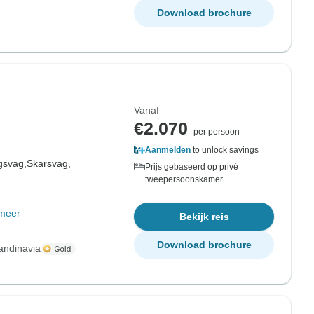
Download brochure
Vanaf
€2.070
per persoon
Aanmelden
to unlock savings
gsvag,
Skarsvag,
Prijs gebaseerd op privé
tweepersoonskamer
meer
Bekijk reis
Download brochure
andinavia