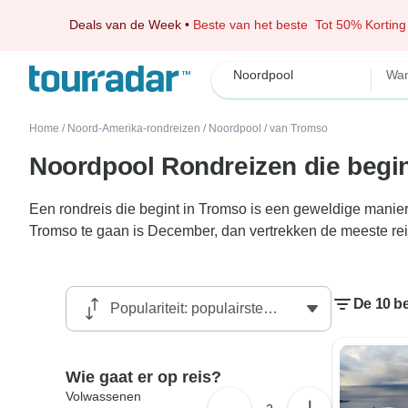
Deals van de Week
•
Beste van het beste
Tot 50% Korting
Noordpool
Wan
Home
/
Noord-Amerika-rondreizen
/
Noordpool
/
van Tromso
Noordpool Rondreizen die begi
Een rondreis die begint in Tromso is een geweldige manier
Tromso te gaan is December, dan vertrekken de meeste re
De 10 b
Wie gaat er op reis?
Volwassenen