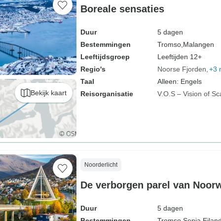
Boreale sensaties
Duur
5 dagen
Bestemmingen
Tromso,
Malangen
Leeftijdsgroep
Leeftijden 12+
Regio's
Noorse Fjorden
+3 
Taal
Alleen: Engels
Bekijk kaart
Reisorganisatie
V.O.S – Vision of Sc
Noorderlicht
De verborgen parel van Noor
Duur
5 dagen
Bestemmingen
Tromso,
Senja Eilan