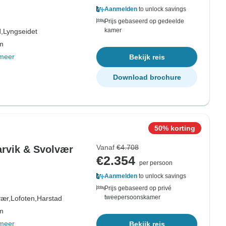
Aanmelden
to unlock savings
Prijs gebaseerd op gedeelde
kamer
,
Lyngseidet
om
meer
Bekijk reis
Download brochure
50% korting
Vanaf
€4.708
rvik & Svolvær
€2.354
per persoon
Aanmelden
to unlock savings
Prijs gebaseerd op privé
tweepersoonskamer
vær,
Lofoten,
Harstad
om
meer
Bekijk reis