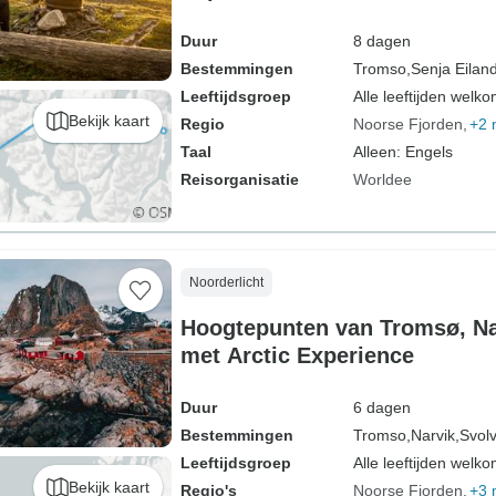
Duur
8 dagen
Bestemmingen
Tromso,
Senja Eiland
Leeftijdsgroep
Alle leeftijden welk
Bekijk kaart
Regio
Noorse Fjorden
+2 
Taal
Alleen: Engels
Reisorganisatie
Worldee
Noorderlicht
Hoogtepunten van Tromsø, Na
met Arctic Experience
Duur
6 dagen
Bestemmingen
Tromso,
Narvik,
Svol
Leeftijdsgroep
Alle leeftijden welk
Bekijk kaart
Regio's
Noorse Fjorden
+3 