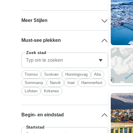
Meer Stijlen
Must-see plekken
Zoek stad
Tromso
Svolvær
Honningsvag
Alta
Sommaroy
Narvik
Inari
Hammerfest
Lofoten
Kirkenes
Begin- en eindstad
Startstad