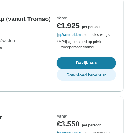
Vanaf
p (vanuit Tromso)
€1.925
per persoon
Aanmelden
to unlock savings
Zweden
Prijs gebaseerd op privé
tweepersoonskamer
om
Bekijk reis
Download brochure
Vanaf
r
€3.550
per persoon