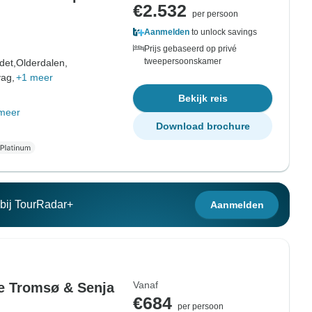
€2.532
per persoon
Aanmelden
to unlock savings
Prijs gebaseerd op privé
tweepersoonskamer
det,
Olderdalen,
ag,
+1 meer
Bekijk reis
meer
Download brochure
n bij TourRadar+
Aanmelden
Vanaf
e Tromsø & Senja
€684
per persoon