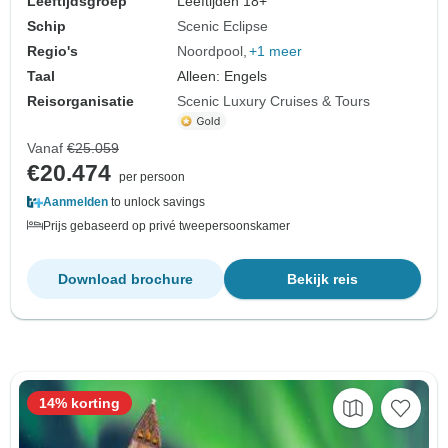
Leeftijdsgroep
Leeftijden 18+
Schip
Scenic Eclipse
Regio's
Noordpool
+1 meer
Taal
Alleen: Engels
Reisorganisatie
Scenic Luxury Cruises & Tours
Vanaf
€25.059
€20.474
per persoon
Aanmelden
to unlock savings
Prijs gebaseerd op privé tweepersoonskamer
Download brochure
Bekijk reis
14% korting