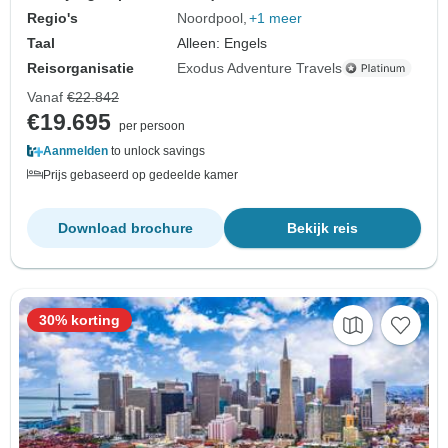
Regio's
Noordpool
+1 meer
Taal
Alleen: Engels
Reisorganisatie
Exodus Adventure Travels
Vanaf
€22.842
€19.695
per persoon
Aanmelden
to unlock savings
Prijs gebaseerd op gedeelde kamer
Download brochure
Bekijk reis
30% korting