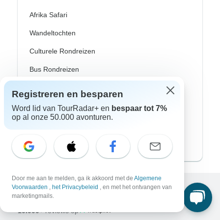
Afrika Safari
Wandeltochten
Culturele Rondreizen
Bus Rondreizen
Trein / Spoor Reizen
Registreren en besparen
Strand Rondreizen
Word lid van TourRadar+ en
bespaar tot 7%
op al onze 50.000 avonturen.
Familie Rondreizen
Privé Rondreizen
Door me aan te melden, ga ik akkoord met de
Algemene
Voorwaarden
,
het Privacybeleid
, en met het ontvangen van
marketingmails.
Excellent
10.000+
reviews op