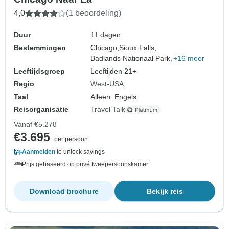
4,0
(1 beoordeling)
Duur
11 dagen
Bestemmingen
Chicago,
Sioux Falls,
Badlands Nationaal Park,
+16 meer
Leeftijdsgroep
Leeftijden 21+
Regio
West-USA
Taal
Alleen: Engels
Reisorganisatie
Travel Talk
Vanaf
€5.278
€3.695
per persoon
Aanmelden
to unlock savings
Prijs gebaseerd op privé tweepersoonskamer
Download brochure
Bekijk reis