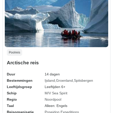
Poolreis
Arctische reis
Duur
14 dagen
Bestemmingen
Ijsland
Groenland
Spitsbergen
Leeftijdsgroep
Leeftijden 6+
Schip
M/V Sea Spirit
Regio
Noordpool
Taal
Alleen: Engels
Reisorganisatie
Poseidon Expeditions