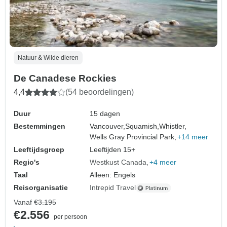
Natuur & Wilde dieren
De Canadese Rockies
4,4
(54 beoordelingen)
Duur
15 dagen
Bestemmingen
Vancouver,
Squamish,
Whistler,
Wells Gray Provincial Park,
+14 meer
Leeftijdsgroep
Leeftijden 15+
Regio's
Westkust Canada
+4 meer
Taal
Alleen: Engels
Reisorganisatie
Intrepid Travel
Vanaf
€3.195
€2.556
per persoon