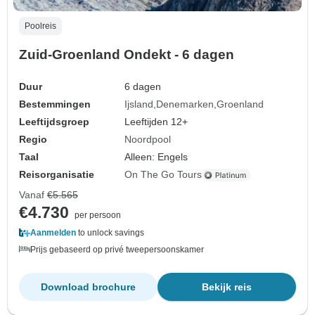
Poolreis
Zuid-Groenland Ondekt - 6 dagen
Duur
6 dagen
Bestemmingen
Ijsland
Denemarken
Groenland
Leeftijdsgroep
Leeftijden 12+
Regio
Noordpool
Taal
Alleen: Engels
Reisorganisatie
On The Go Tours
Vanaf
€5.565
€4.730
per persoon
Aanmelden
to unlock savings
Prijs gebaseerd op privé tweepersoonskamer
Download brochure
Bekijk reis