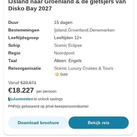
IJsland naar Groenland & de gletsjers van
Disko Bay 2027
Duur
15 dagen
Bestemmingen
Ijsland
Groenland
Denemarken
Leeftijdsgroep
Leeftijden 12+
Schip
Scenic Eclipse
Regio
Noordpool
Taal
Alleen: Engels
Reisorganisatie
Scenic Luxury Cruises & Tours
Vanaf
€20.671
€18.227
per persoon
Aanmelden
to unlock savings
Prijs gebaseerd op privé tweepersoonskamer
Download brochure
Bekijk reis