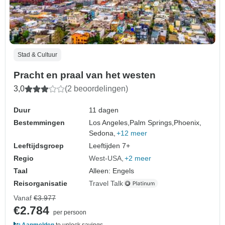
Stad & Cultuur
Pracht en praal van het westen
3,0
(2 beoordelingen)
Duur
11 dagen
Bestemmingen
Los Angeles,
Palm Springs,
Phoenix,
Sedona,
+12 meer
Leeftijdsgroep
Leeftijden 7+
Regio
West-USA
+2 meer
Taal
Alleen: Engels
Reisorganisatie
Travel Talk
Vanaf
€3.977
€2.784
per persoon
Aanmelden
to unlock savings