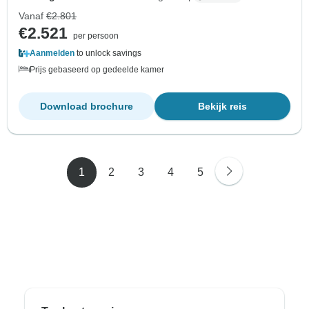
Vanaf
€2.801
€2.521
per persoon
Aanmelden
to unlock savings
Prijs gebaseerd op gedeelde kamer
Download brochure
Bekijk reis
1
2
3
4
5