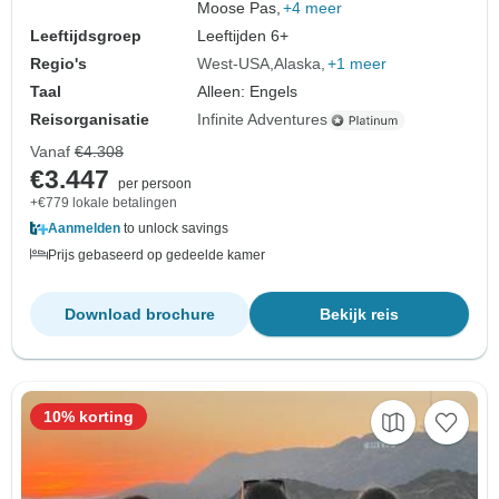
Moose Pas,
+4 meer
Leeftijdsgroep
Leeftijden 6+
Regio's
West-USA
Alaska
+1 meer
Taal
Alleen: Engels
Reisorganisatie
Infinite Adventures
Vanaf
€4.308
€3.447
per persoon
+€779 lokale betalingen
Aanmelden
to unlock savings
Prijs gebaseerd op gedeelde kamer
Download brochure
Bekijk reis
10% korting