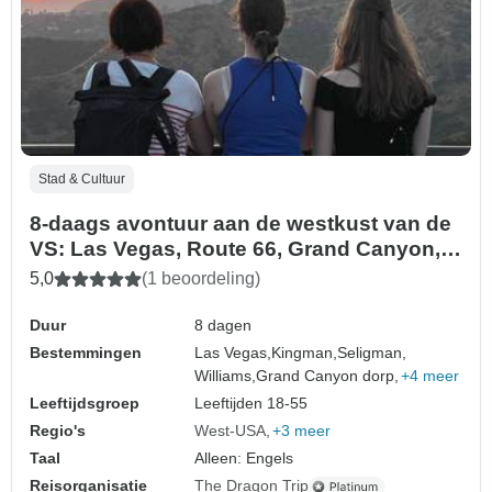
Stad & Cultuur
8-daags avontuur aan de westkust van de
VS: Las Vegas, Route 66, Grand Canyon,
LA, Yosemite & San Francisco
5,0
(1 beoordeling)
Duur
8 dagen
Bestemmingen
Las Vegas,
Kingman,
Seligman,
Williams,
Grand Canyon dorp,
+4 meer
Leeftijdsgroep
Leeftijden 18-55
Regio's
West-USA
+3 meer
Taal
Alleen: Engels
Reisorganisatie
The Dragon Trip