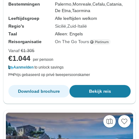
Bestemmingen
Palermo,
Monreale,
Cefalu,
Catania,
De Etna,
Taormina
Leeftijdsgroep
Alle leeftijden welkom
Regio's
Sicilië
Zuid-Italië
Taal
Alleen: Engels
Reisorganisatie
On The Go Tours
Vanaf
€1.305
€1.044
per persoon
Aanmelden
to unlock savings
Prijs gebaseerd op privé tweepersoonskamer
Download brochure
Bekijk reis