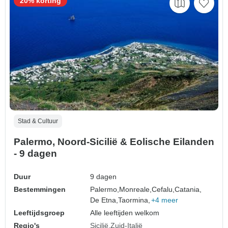
20% korting
Stad & Cultuur
Palermo, Noord-Sicilië & Eolische Eilanden
- 9 dagen
Duur
9 dagen
Bestemmingen
Palermo,
Monreale,
Cefalu,
Catania,
De Etna,
Taormina,
+4 meer
Leeftijdsgroep
Alle leeftijden welkom
Regio's
Sicilië
Zuid-Italië