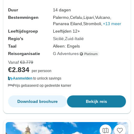
Duur
14 dagen
Bestemmingen
Palermo,
Cefalu,
Lipari,
Vulcano,
Panarea Eiland,
Stromboli,
+13 meer
Leeftijdsgroep
Leeftijden 12+
Regio's
Sicilië
Zuid-Italië
Taal
Alleen: Engels
Reisorganisatie
G Adventures
Vanaf
€3.779
€2.834
per persoon
Aanmelden
to unlock savings
Prijs gebaseerd op gedeelde kamer
Download brochure
Bekijk reis