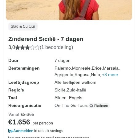
Stad & Cultuur
Zinderend Sicilië - 7 dagen
3,0
(1 beoordeling)
Duur
7 dagen
Bestemmingen
Palermo,
Monreale,
Erice,
Marsala,
Agrigento,
Ragusa,
Noto,
+3 meer
Leeftijdsgroep
Alle leeftijden welkom
Regio's
Sicilië
Zuid-Italië
Taal
Alleen: Engels
Reisorganisatie
On The Go Tours
Vanaf
€2.365
€1.656
per persoon
Aanmelden
to unlock savings