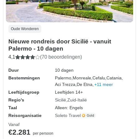
Oude Wonderen
Nieuwe rondreis door Sicilië - vanuit
Palermo - 10 dagen
4,1
(70 beoordelingen)
Duur
10 dagen
Bestemmingen
Palermo,
Monreale,
Cefalu,
Catania,
Aci Trezza,
De Etna,
+11 meer
Leeftijdsgroep
Leeftijden 14+
Regio's
Sicilië
Zuid-Italië
Taal
Alleen: Engels
Reisorganisatie
Soleto Travel
Vanaf
€2.281
per persoon