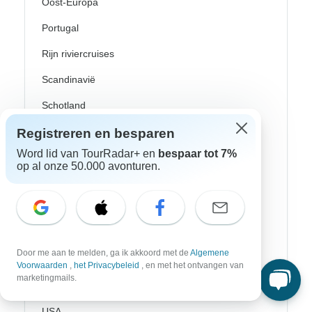
Oost-Europa
Portugal
Rijn riviercruises
Scandinavië
Schotland
Spanje
Registreren en besparen
Word lid van TourRadar+ en
bespaar tot 7%
Turkije
op al onze 50.000 avonturen.
Zweden
Canada
Costa Rica
Door me aan te melden, ga ik akkoord met de
Algemene
Mexico
Voorwaarden
,
het Privacybeleid
, en met het ontvangen van
marketingmails.
Peru
USA