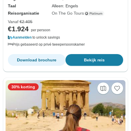
Taal
Alleen: Engels
Reisorganisatie
On The Go Tours
Vanaf
€2.405
€1.924
per persoon
Aanmelden
to unlock savings
Prijs gebaseerd op privé tweepersoonskamer
Download brochure
Bekijk reis
30% korting