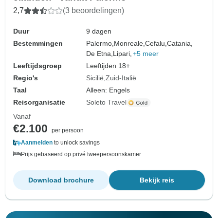
2,7
(3 beoordelingen)
Duur
9 dagen
Bestemmingen
Palermo,
Monreale,
Cefalu,
Catania,
De Etna,
Lipari,
+5 meer
Leeftijdsgroep
Leeftijden 18+
Regio's
Sicilië
Zuid-Italië
Taal
Alleen: Engels
Reisorganisatie
Soleto Travel
Vanaf
€2.100
per persoon
Aanmelden
to unlock savings
Prijs gebaseerd op privé tweepersoonskamer
Download brochure
Bekijk reis