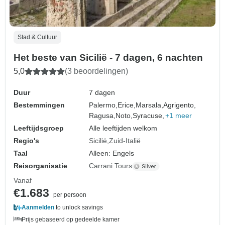
Stad & Cultuur
Het beste van Sicilië - 7 dagen, 6 nachten
5,0
(3 beoordelingen)
Duur
7 dagen
Bestemmingen
Palermo,
Erice,
Marsala,
Agrigento,
Ragusa,
Noto,
Syracuse,
+1 meer
Leeftijdsgroep
Alle leeftijden welkom
Regio's
Sicilië
Zuid-Italië
Taal
Alleen: Engels
Reisorganisatie
Carrani Tours
Vanaf
€1.683
per persoon
Aanmelden
to unlock savings
Prijs gebaseerd op gedeelde kamer