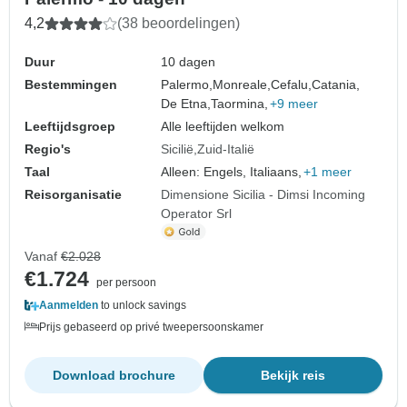
4,2
(38 beoordelingen)
Duur
10 dagen
Bestemmingen
Palermo,
Monreale,
Cefalu,
Catania,
De Etna,
Taormina,
+9 meer
Leeftijdsgroep
Alle leeftijden welkom
Regio's
Sicilië
Zuid-Italië
Taal
Alleen: Engels, Italiaans,
+1 meer
Reisorganisatie
Dimensione Sicilia - Dimsi Incoming
Operator Srl
Vanaf
€2.028
€1.724
per persoon
Aanmelden
to unlock savings
Prijs gebaseerd op privé tweepersoonskamer
Download brochure
Bekijk reis