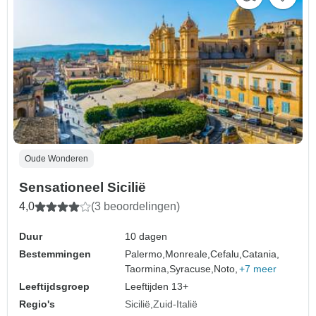
Oude Wonderen
Sensationeel Sicilië
4,0
(3 beoordelingen)
Duur
10 dagen
Bestemmingen
Palermo,
Monreale,
Cefalu,
Catania,
Taormina,
Syracuse,
Noto,
+7 meer
Leeftijdsgroep
Leeftijden 13+
Regio's
Sicilië
Zuid-Italië