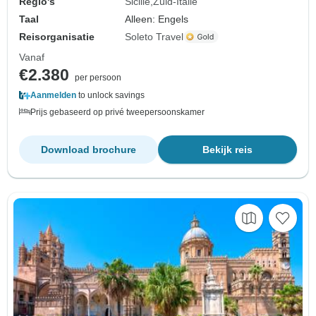
Regio's
Sicilië
Zuid-Italië
Taal
Alleen: Engels
Reisorganisatie
Soleto Travel
Vanaf
€2.380
per persoon
Aanmelden
to unlock savings
Prijs gebaseerd op privé tweepersoonskamer
Download brochure
Bekijk reis