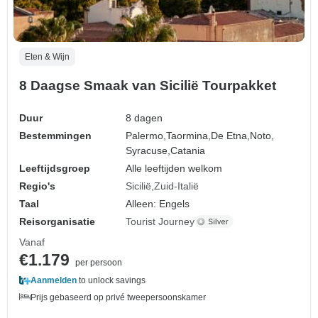
Eten & Wijn
8 Daagse Smaak van Sicilië Tourpakket
Duur
8 dagen
Bestemmingen
Palermo,
Taormina,
De Etna,
Noto,
Syracuse,
Catania
Leeftijdsgroep
Alle leeftijden welkom
Regio's
Sicilië
Zuid-Italië
Taal
Alleen: Engels
Reisorganisatie
Tourist Journey
Vanaf
€1.179
per persoon
Aanmelden
to unlock savings
Prijs gebaseerd op privé tweepersoonskamer