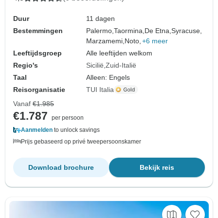
Duur
11 dagen
Bestemmingen
Palermo,
Taormina,
De Etna,
Syracuse,
Marzamemi,
Noto,
+6 meer
Leeftijdsgroep
Alle leeftijden welkom
Regio's
Sicilië
Zuid-Italië
Taal
Alleen: Engels
Reisorganisatie
TUI Italia
Vanaf
€1.985
€1.787
per persoon
Aanmelden
to unlock savings
Prijs gebaseerd op privé tweepersoonskamer
Download brochure
Bekijk reis