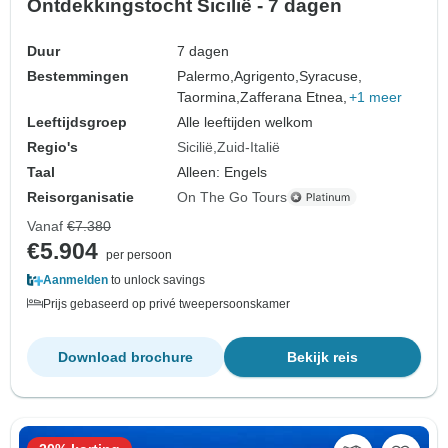
Ontdekkingstocht Sicilië - 7 dagen
Duur
7 dagen
Bestemmingen
Palermo,
Agrigento,
Syracuse,
Taormina,
Zafferana Etnea,
+1 meer
Leeftijdsgroep
Alle leeftijden welkom
Regio's
Sicilië
Zuid-Italië
Taal
Alleen: Engels
Reisorganisatie
On The Go Tours
Vanaf
€7.380
€5.904
per persoon
Aanmelden
to unlock savings
Prijs gebaseerd op privé tweepersoonskamer
Download brochure
Bekijk reis