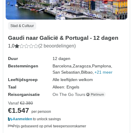
Stad & Cultuur
Gaudi naar Galicië & Portugal - 12 dagen
1,0
(2 beoordelingen)
Duur
12 dagen
Bestemmingen
Barcelona,
Zaragoza,
Pamplona,
San Sebastian,
Bilbao,
+21 meer
Leeftijdsgroep
Alle leeftijden welkom
Taal
Alleen: Engels
Reisorganisatie
On The Go Tours
Vanaf
€2.380
€1.547
per persoon
Aanmelden
to unlock savings
Prijs gebaseerd op privé tweepersoonskamer