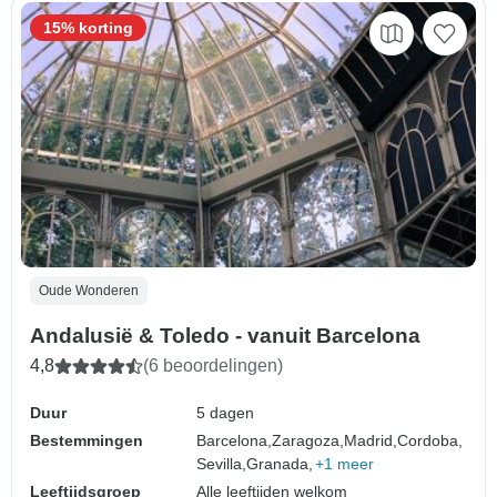
15% korting
Oude Wonderen
Andalusië & Toledo - vanuit Barcelona
4,8
(6 beoordelingen)
Duur
5 dagen
Bestemmingen
Barcelona,
Zaragoza,
Madrid,
Cordoba,
Sevilla,
Granada,
+1 meer
Leeftijdsgroep
Alle leeftijden welkom