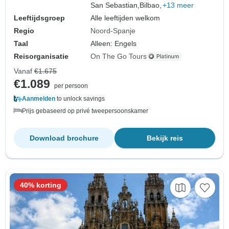
San Sebastian,
Bilbao,
+13 meer
Leeftijdsgroep
Alle leeftijden welkom
Regio
Noord-Spanje
Taal
Alleen: Engels
Reisorganisatie
On The Go Tours
Vanaf
€1.675
€1.089
per persoon
Aanmelden
to unlock savings
Prijs gebaseerd op privé tweepersoonskamer
Download brochure
Bekijk reis
40% korting