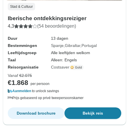
Stad & Cultuur
Iberische ontdekkingsreiziger
4,3
(54 beoordelingen)
Duur
13 dagen
Bestemmingen
Spanje
Gibraltar
Portugal
Leeftijdsgroep
Alle leeftijden welkom
Taal
Alleen: Engels
Reisorganisatie
Costsaver
Vanaf
€2.075
€1.868
per persoon
Aanmelden
to unlock savings
Prijs gebaseerd op privé tweepersoonskamer
Download brochure
Bekijk reis