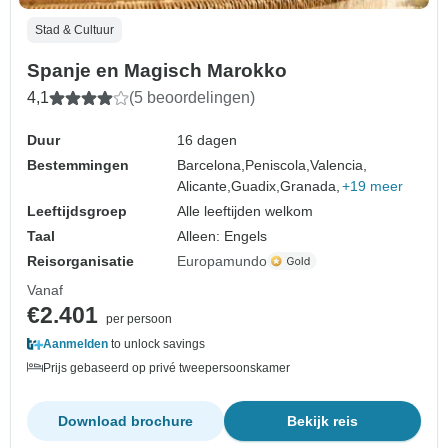
Stad & Cultuur
Spanje en Magisch Marokko
4,1
(5 beoordelingen)
Duur
16 dagen
Bestemmingen
Barcelona,
Peniscola,
Valencia,
Alicante,
Guadix,
Granada,
+19 meer
Leeftijdsgroep
Alle leeftijden welkom
Taal
Alleen: Engels
Reisorganisatie
Europamundo
Vanaf
€2.401
per persoon
Aanmelden
to unlock savings
Prijs gebaseerd op privé tweepersoonskamer
Download brochure
Bekijk reis