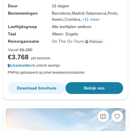
Duur
16 dagen
Bestemmingen
Barcelona,
Madrid,
Salamanca,
Porto,
Aveiro,
Coimbra,
+11 meer
Leeftijdsgroep
Alle leeftijden welkom
Taal
Alleen: Engels
Reisorganisatie
On The Go Tours
Vanaf
€6.280
€3.768
per persoon
Aanmelden
to unlock savings
Prijs gebaseerd op privé tweepersoonskamer
Download brochure
Bekijk reis