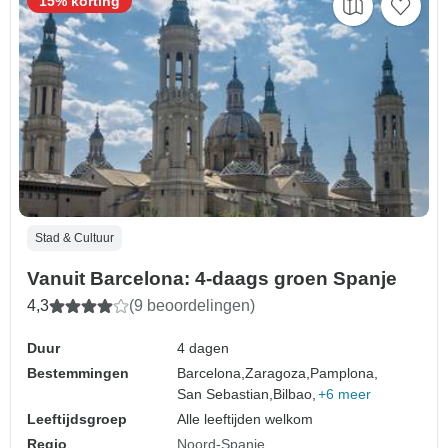
15% korting
Stad & Cultuur
Vanuit Barcelona: 4-daags groen Spanje
4,3
(9 beoordelingen)
Duur
4 dagen
Bestemmingen
Barcelona,
Zaragoza,
Pamplona,
San Sebastian,
Bilbao,
+6 meer
Leeftijdsgroep
Alle leeftijden welkom
Regio
Noord-Spanje