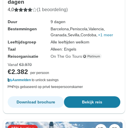
dagen
4,0
(1 beoordeling)
Duur
9 dagen
Bestemmingen
Barcelona,
Peniscola,
Valencia,
Granada,
Sevilla,
Cordoba,
+1 meer
Leeftijdsgroep
Alle leeftijden welkom
Taal
Alleen: Engels
Reisorganisatie
On The Go Tours
Vanaf
€3.970
€2.382
per persoon
Aanmelden
to unlock savings
Prijs gebaseerd op privé tweepersoonskamer
Download brochure
Bekijk reis