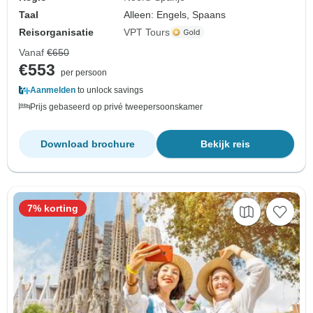
Taal
Alleen: Engels, Spaans
Reisorganisatie
VPT Tours
Vanaf
€650
€553
per persoon
Aanmelden
to unlock savings
Prijs gebaseerd op privé tweepersoonskamer
Download brochure
Bekijk reis
7% korting