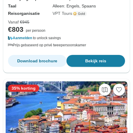
Taal
Alleen: Engels, Spaans
Reisorganisatie
VPT Tours
Vanaf
€945
€803
per persoon
Aanmelden
to unlock savings
Prijs gebaseerd op privé tweepersoonskamer
Download brochure
Bekijk reis
35% korting