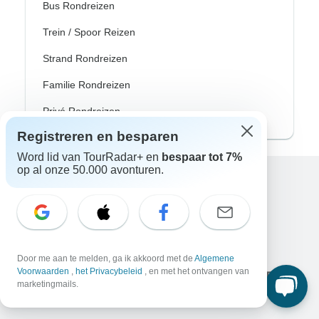
Bus Rondreizen
Trein / Spoor Reizen
Strand Rondreizen
Familie Rondreizen
Privé Rondreizen
Registreren en besparen
Word lid van TourRadar+ en
bespaar tot 7%
op al onze 50.000 avonturen.
Excellent
10.000+
reviews op
Geassocieerd met
Door me aan te melden, ga ik akkoord met de
Algemene
Voorwaarden
,
het Privacybeleid
, en met het ontvangen van
marketingmails.