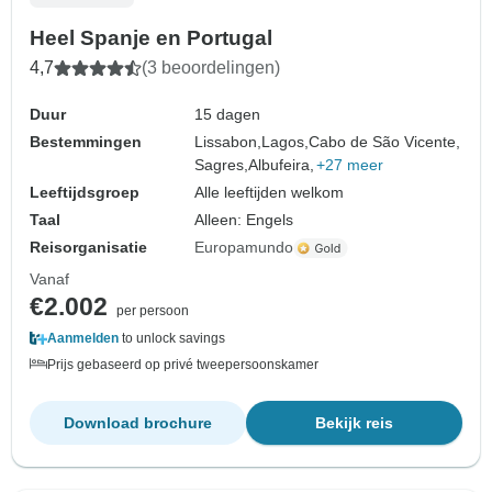
Heel Spanje en Portugal
4,7
(3 beoordelingen)
Duur
15 dagen
Bestemmingen
Lissabon,
Lagos,
Cabo de São Vicente,
Sagres,
Albufeira,
+27 meer
Leeftijdsgroep
Alle leeftijden welkom
Taal
Alleen: Engels
Reisorganisatie
Europamundo
Vanaf
€2.002
per persoon
Aanmelden
to unlock savings
Prijs gebaseerd op privé tweepersoonskamer
Download brochure
Bekijk reis