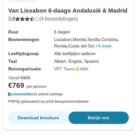
Van Lissabon 6-daags Andalusië & Madrid
3,8
(4 beoordelingen)
Duur
6 dagen
Bestemmingen
Lissabon,
Merida,
Sevilla,
Cordoba,
Ronda,
Costa del Sol,
+3 meer
Leeftijdsgroep
Alle leeftijden welkom
Taal
Alleen: Engels, Spaans
Reisorganisatie
VPT Tours
Vanaf
€905
€769
per persoon
Aanmelden
to unlock savings
Prijs gebaseerd op privé tweepersoonskamer
Download brochure
Bekijk reis