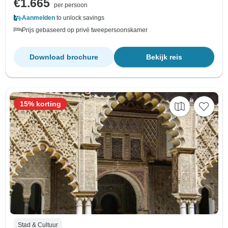
€1.665
per persoon
Aanmelden
to unlock savings
Prijs gebaseerd op privé tweepersoonskamer
Download brochure
Bekijk reis
15% korting
Stad & Cultuur