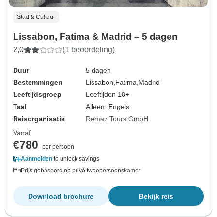
Stad & Cultuur
Lissabon, Fatima & Madrid – 5 dagen
2,0
(1 beoordeling)
Duur
5 dagen
Bestemmingen
Lissabon,
Fatima,
Madrid
Leeftijdsgroep
Leeftijden 18+
Taal
Alleen: Engels
Reisorganisatie
Remaz Tours GmbH
Vanaf
€780
per persoon
Aanmelden
to unlock savings
Prijs gebaseerd op privé tweepersoonskamer
Download brochure
Bekijk reis