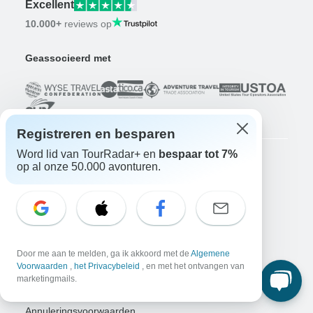
Excellent
10.000+
reviews op
Geassocieerd met
Registreren en besparen
Word lid van TourRadar+ en
bespaar tot 7%
op al onze 50.000 avonturen.
Bedrijf
Over ons
Vacatures
Solliciteer nu!
Reizigers
Door me aan te melden, ga ik akkoord met de
Algemene
Win een avontuur
Doe nu mee!
Voorwaarden
,
het Privacybeleid
, en met het ontvangen van
Waarom TourRadar?
marketingmails.
Na je boeking
Annuleringsvoorwaarden