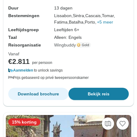
Duur
13 dagen
Bestemmingen
Lissabon,
Sintra,
Cascais,
Tomar,
Fatima,
Batalha,
Porto,
+5 meer
Leeftijdsgroep
Leeftijden 6+
Taal
Alleen: Engels
Reisorganisatie
Wingbuddy
Vanaf
€2.811
per persoon
Aanmelden
to unlock savings
Prijs gebaseerd op privé tweepersoonskamer
Download brochure
Bekijk reis
15% korting