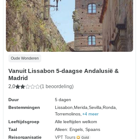
Oude Wonderen
Vanuit Lissabon 5-daagse Andalusië &
Madrid
2,0
(1 beoordeling)
Duur
5 dagen
Bestemmingen
Lissabon,
Merida,
Sevilla,
Ronda,
Torremolinos,
+4 meer
Leeftijdsgroep
Alle leeftijden welkom
Taal
Alleen: Engels, Spaans
Reisorganisatie
VPT Tours