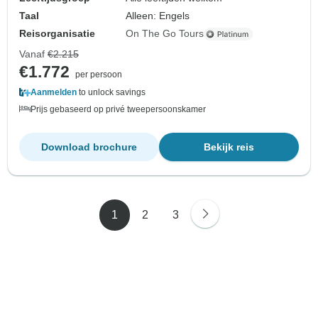
Taal
Alleen: Engels
Reisorganisatie
On The Go Tours
Vanaf
€2.215
€1.772
per persoon
Aanmelden
to unlock savings
Prijs gebaseerd op privé tweepersoonskamer
Download brochure
Bekijk reis
1
2
3