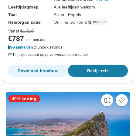
Leeftijdsgroep
Alle leeftijden welkom
Taal
Alleen: Engels
Reisorganisatie
On The Go Tours
Vanaf
€1.210
€787
per persoon
Aanmelden
to unlock savings
Prijs gebaseerd op privé tweepersoonskamer
Download brochure
Bekijk reis
40% korting