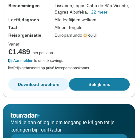
Bestemmingen
Lissabon,
Lagos,
Cabo de São Vicente,
Sagres,
Albufeira,
+22 meer
Leeftijdsgroep
Alle leeftijden welkom
Taal
Alleen: Engels
Reisorganisatie
Europamundo
Vanaf
€1.489
per persoon
Aanmelden
to unlock savings
Prijs gebaseerd op privé tweepersoonskamer
Download brochure
Bekijk reis
Meld je aan of log in om toegang te krijgen tot je
kortingen bij TourRadar+