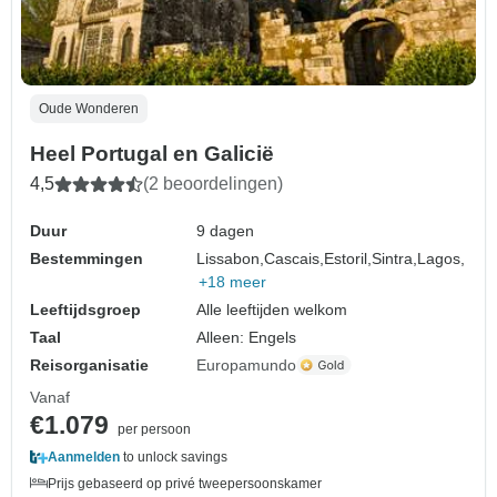
Oude Wonderen
Heel Portugal en Galicië
4,5
(2 beoordelingen)
Duur
9 dagen
Bestemmingen
Lissabon,
Cascais,
Estoril,
Sintra,
Lagos,
+18 meer
Leeftijdsgroep
Alle leeftijden welkom
Taal
Alleen: Engels
Reisorganisatie
Europamundo
Vanaf
€1.079
per persoon
Aanmelden
to unlock savings
Prijs gebaseerd op privé tweepersoonskamer