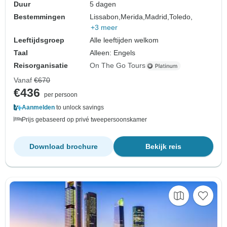
Duur
5 dagen
Bestemmingen
Lissabon,
Merida,
Madrid,
Toledo,
+3 meer
Leeftijdsgroep
Alle leeftijden welkom
Taal
Alleen: Engels
Reisorganisatie
On The Go Tours
Vanaf
€670
€436
per persoon
Aanmelden
to unlock savings
Prijs gebaseerd op privé tweepersoonskamer
Download brochure
Bekijk reis