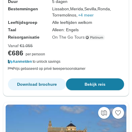
Duur
5 dagen
Bestemmingen
Lissabon,
Merida,
Sevilla,
Ronda,
Torremolinos,
+4 meer
Leeftijdsgroep
Alle leeftijden welkom
Taal
Alleen: Engels
Reisorganisatie
On The Go Tours
Vanaf
€1.055
€686
per persoon
Aanmelden
to unlock savings
Prijs gebaseerd op privé tweepersoonskamer
Download brochure
Bekijk reis