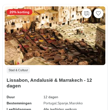
20% korting
Stad & Cultuur
Lissabon, Andalusië & Marrakech - 12
dagen
Duur
12 dagen
Bestemmingen
Portugal
Spanje
Marokko
Leeftijdsgroep
Alle leeftijden welkom