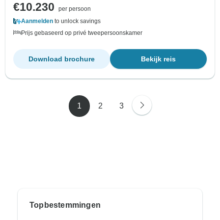
€10.230
per persoon
Aanmelden
to unlock savings
Prijs gebaseerd op privé tweepersoonskamer
Download brochure
Bekijk reis
1
2
3
Topbestemmingen