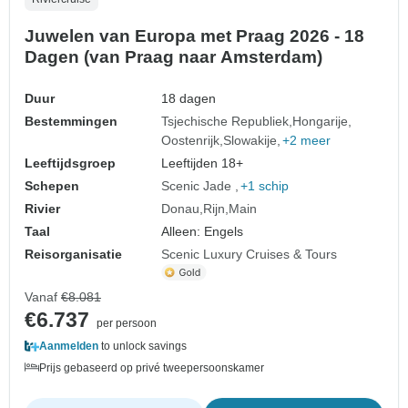
Juwelen van Europa met Praag 2026 - 18
Dagen (van Praag naar Amsterdam)
Duur
18 dagen
Bestemmingen
Tsjechische Republiek
Hongarije
Oostenrijk
Slowakije
+2 meer
Leeftijdsgroep
Leeftijden 18+
Schepen
Scenic Jade
+1 schip
Rivier
Donau
Rijn
Main
Taal
Alleen: Engels
Reisorganisatie
Scenic Luxury Cruises & Tours
Vanaf
€8.081
€6.737
per persoon
Aanmelden
to unlock savings
Prijs gebaseerd op privé tweepersoonskamer