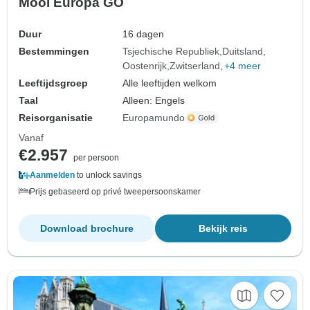
Mooi Europa GO
Duur
16 dagen
Bestemmingen
Tsjechische Republiek
Duitsland
Oostenrijk
Zwitserland
+4 meer
Leeftijdsgroep
Alle leeftijden welkom
Taal
Alleen: Engels
Reisorganisatie
Europamundo
Vanaf
€2.957
per persoon
Aanmelden
to unlock savings
Prijs gebaseerd op privé tweepersoonskamer
Download brochure
Bekijk reis