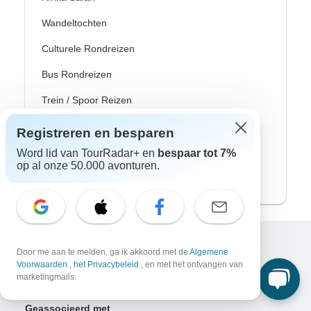
Wandeltochten
Culturele Rondreizen
Bus Rondreizen
Trein / Spoor Reizen
Strand Rondreizen
Registreren en besparen
Familie Rondreizen
Word lid van TourRadar+ en
bespaar tot 7%
op al onze 50.000 avonturen.
Privé Rondreizen
Door me aan te melden, ga ik akkoord met de
Algemene
Excellent
Voorwaarden
,
het Privacybeleid
, en met het ontvangen van
10.000+
reviews op
marketingmails.
Geassocieerd met