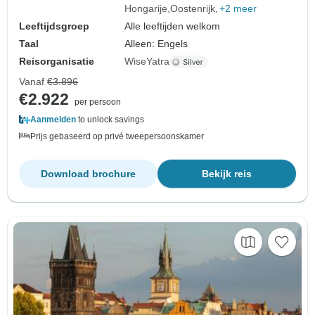
Hongarije
Oostenrijk
+2 meer
Leeftijdsgroep
Alle leeftijden welkom
Taal
Alleen: Engels
Reisorganisatie
WiseYatra
Vanaf
€3.896
€2.922
per persoon
Aanmelden
to unlock savings
Prijs gebaseerd op privé tweepersoonskamer
Download brochure
Bekijk reis