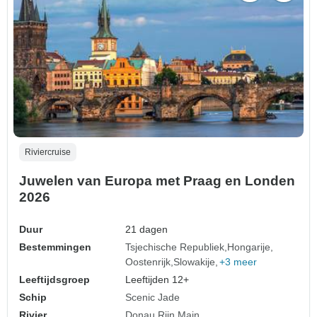
Riviercruise
Juwelen van Europa met Praag en Londen
2026
Duur
21 dagen
Bestemmingen
Tsjechische Republiek
Hongarije
Oostenrijk
Slowakije
+3 meer
Leeftijdsgroep
Leeftijden 12+
Schip
Scenic Jade
Rivier
Donau
Rijn
Main