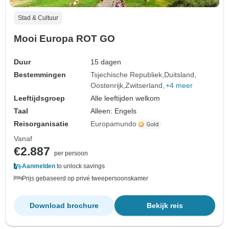
Stad & Cultuur
Mooi Europa ROT GO
Duur
15 dagen
Bestemmingen
Tsjechische Republiek
Duitsland
Oostenrijk
Zwitserland
+4 meer
Leeftijdsgroep
Alle leeftijden welkom
Taal
Alleen: Engels
Reisorganisatie
Europamundo
Vanaf
€2.887
per persoon
Aanmelden
to unlock savings
Prijs gebaseerd op privé tweepersoonskamer
Download brochure
Bekijk reis