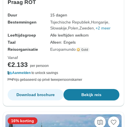
Praag ROT
Duur
15 dagen
Bestemmingen
Tsjechische Republiek
Hongarije
Slowakije
Polen
Zweden
+2 meer
Leeftijdsgroep
Alle leeftijden welkom
Taal
Alleen: Engels
Reisorganisatie
Europamundo
Vanaf
€2.133
per persoon
Aanmelden
to unlock savings
Prijs gebaseerd op privé tweepersoonskamer
Download brochure
Bekijk reis
16% korting