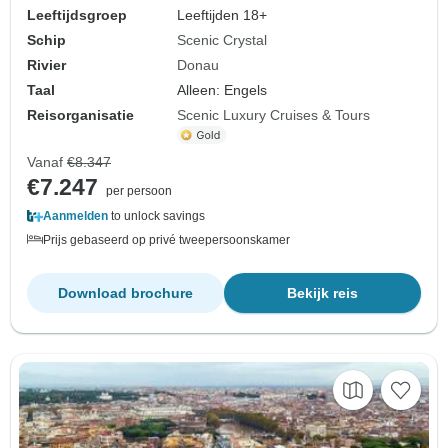
Leeftijdsgroep
Leeftijden 18+
Schip
Scenic Crystal
Rivier
Donau
Taal
Alleen: Engels
Reisorganisatie
Scenic Luxury Cruises & Tours
Vanaf
€8.347
€7.247
per persoon
Aanmelden
to unlock savings
Prijs gebaseerd op privé tweepersoonskamer
Download brochure
Bekijk reis