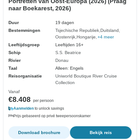
Portretten van Oost-Europa (2026) (Praag
naar Boekarest, 2026)
Duur
19 dagen
Bestemmingen
Tsjechische Republiek
Duitsland
Oostenrijk
Hongarije
+4 meer
Leeftijdsgroep
Leeftijden 16+
Schip
S.S. Beatrice
Rivier
Donau
Taal
Alleen: Engels
Reisorganisatie
Uniworld Boutique River Cruise
Collection
Vanaf
€8.408
per persoon
Aanmelden
to unlock savings
Prijs gebaseerd op privé tweepersoonskamer
Download brochure
Bekijk reis