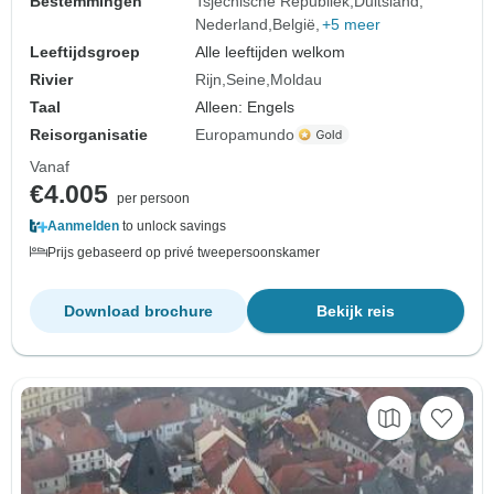
Bestemmingen
Tsjechische Republiek
Duitsland
Nederland
België
+5 meer
Leeftijdsgroep
Alle leeftijden welkom
Rivier
Rijn
Seine
Moldau
Taal
Alleen: Engels
Reisorganisatie
Europamundo
Vanaf
€4.005
per persoon
Aanmelden
to unlock savings
Prijs gebaseerd op privé tweepersoonskamer
Download brochure
Bekijk reis