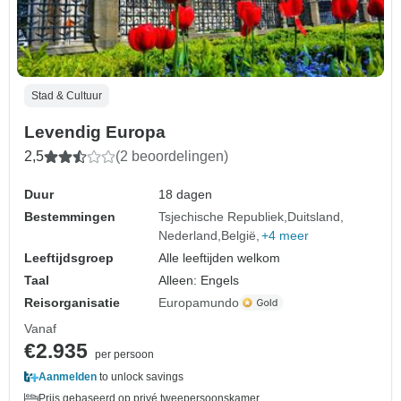
Stad & Cultuur
Levendig Europa
2,5
(2 beoordelingen)
Duur
18 dagen
Bestemmingen
Tsjechische Republiek
Duitsland
Nederland
België
+4 meer
Leeftijdsgroep
Alle leeftijden welkom
Taal
Alleen: Engels
Reisorganisatie
Europamundo
Vanaf
€2.935
per persoon
Aanmelden
to unlock savings
Prijs gebaseerd op privé tweepersoonskamer