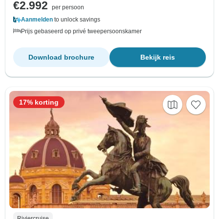
€2.992
per persoon
Aanmelden
to unlock savings
Prijs gebaseerd op privé tweepersoonskamer
Download brochure
Bekijk reis
17% korting
Riviercruise