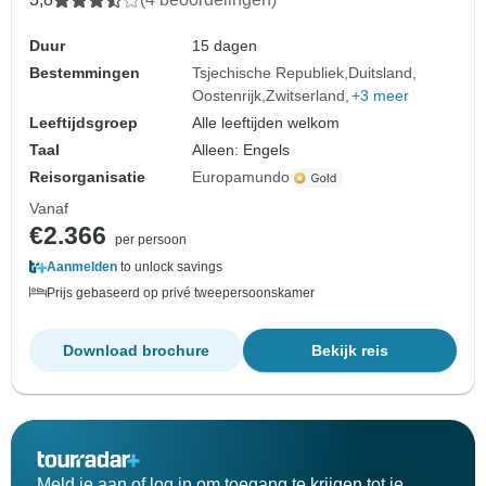
Duur
15 dagen
Bestemmingen
Tsjechische Republiek
Duitsland
Oostenrijk
Zwitserland
+3 meer
Leeftijdsgroep
Alle leeftijden welkom
Taal
Alleen: Engels
Reisorganisatie
Europamundo
Vanaf
€2.366
per persoon
Aanmelden
to unlock savings
Prijs gebaseerd op privé tweepersoonskamer
Download brochure
Bekijk reis
Meld je aan of log in om toegang te krijgen tot je