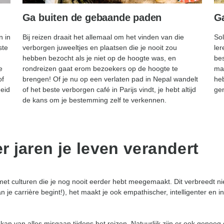
Ga buiten de gebaande paden
Ga
n in
Bij reizen draait het allemaal om het vinden van die
Sol
ste
verborgen juweeltjes en plaatsen die je nooit zou
ler
hebben bezocht als je niet op de hoogte was, en
bes
e
rondreizen gaat erom bezoekers op de hoogte te
man
of
brengen!
Of je nu op een verlaten pad in Nepal wandelt
heb
heid
of het beste verborgen café in Parijs vindt, je hebt altijd
gen
de kans om je bestemming zelf te verkennen.
er jaren je leven verandert
ng met culturen die je nog nooit eerder hebt meegemaakt. Dit verbreedt nie
je carrière begint!), het maakt je ook empathischer, intelligenter en i
kan van alles misgaan tijdens het reizen. Natuurlijk zijn er ook genoeg 