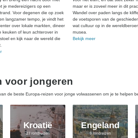
t je medereizigers op een
maar er is zoveel meer in dit prac
trand. Voor degenen die op zoek
Wandel over paden langs de kliffe
een langzamer tempo, je vindt het
de voetsporen van de geschiedeni
slenter over lokale markten, dineer
wat cultuur op in de wereldbero
le keuken of leun achterover in
musea.
stoel en kijk naar de wereld die
Bekijk meer
.
r
n voor jongeren
 van de beste Europa-reizen voor jonge volwassenen om je te helpen bes
Kroatië
Engeland
27 rondreizen
9 rondreizen