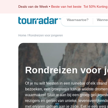
Deals van de Week
•
Beste van het beste
Tot 50% Korting
Waarnaartoe?
Wanne
Home
/
Rondreizen voor jongeren
Rondreizen voor 
Of je nu wilt feesten in een ruïnebar of elk strand 
bezoeken, een groepsreis kan je wildste dromen
waarmaken! Sluit je aan bij een groep gelijkges
reizigers en geniet van unieke, levensverrijkend
met ervaren gidsen aan je zijde. Eet je een weg