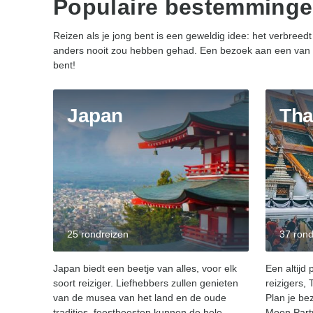
Populaire bestemminge
Reizen als je jong bent is een geweldig idee: het verbreed
anders nooit zou hebben gehad. Een bezoek aan een van d
bent!
Japan
Tha
25 rondreizen
37 rond
Japan biedt een beetje van alles, voor elk
Een altijd
soort reiziger. Liefhebbers zullen genieten
reizigers, 
van de musea van het land en de oude
Plan je b
tradities, feestbeesten kunnen de hele
Moon Part