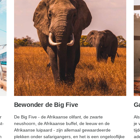
Bewonder de Big Five
Ga
r
De Big Five - de Afrikaanse olifant, de zwarte
Als
t-
neushoorn, de Afrikaanse buffel, de leeuw en de
je 
Afrikaanse luipaard - zijn allemaal gewaardeerde
tij
n
plekken onder safarigangers, en het is een ongelooflijke
ad