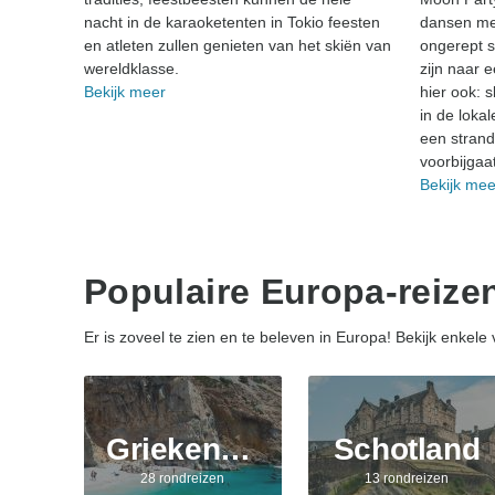
nacht in de karaoketenten in Tokio feesten
dansen me
en atleten zullen genieten van het skiën van
ongerept s
wereldklasse.
zijn naar 
Bekijk meer
hier ook: 
in de loka
een strand
voorbijgaat
Bekijk mee
Populaire Europa-reize
Er is zoveel te zien en te beleven in Europa!
Bekijk enkele
Griekenland
Schotland
28 rondreizen
13 rondreizen