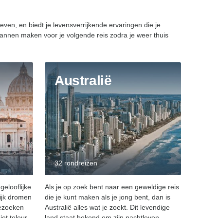
ven, en biedt je levensverrijkende ervaringen die je
nnen maken voor je volgende reis zodra je weer thuis
Australië
32 rondreizen
gelooflijke
Als je op zoek bent naar een geweldige reis
ijk dromen
die je kunt maken als je jong bent, dan is
bezoeken
Australië alles wat je zoekt. Dit levendige
iet teleur,
land staat bekend om zijn nachtleven,