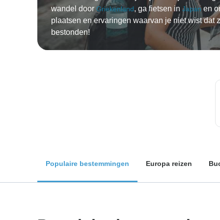
wandel door
, ga fietsen in
en o
Griekenland
Japan
plaatsen en ervaringen waarvan je niet wist dat 
bestonden!
Populaire bestemmingen
Europa reizen
Buc