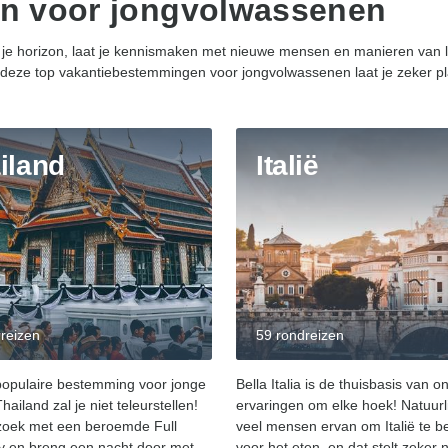
n voor jongvolwassenen
t je horizon, laat je kennismaken met nieuwe mensen en manieren van le
eze top vakantiebestemmingen voor jongvolwassenen laat je zeker pla
iland
Italië
reizen
59 rondreizen
 populaire bestemming voor jonge
Bella Italia is de thuisbasis van on
Thailand zal je niet teleurstellen!
ervaringen om elke hoek! Natuurl
ezoek met een beroemde Full
veel mensen ervan om Italië te 
y en breng een nacht door met
voor het eten, en dat stelt zeker n