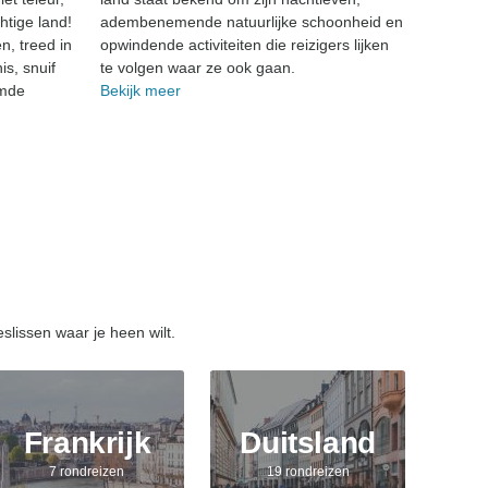
htige land!
adembenemende natuurlijke schoonheid en
n, treed in
opwindende activiteiten die reizigers lijken
s, snuif
te volgen waar ze ook gaan.
emde
Bekijk meer
lissen waar je heen wilt.
Frankrijk
Duitsland
7 rondreizen
19 rondreizen