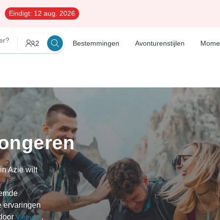
Eindigt:
12 aug. 2026
er?
2
Bestemmingen
Avonturenstijlen
Mome
jongeren
in Azië wilt
temde
e ervaringen
 door
,
Vietnam