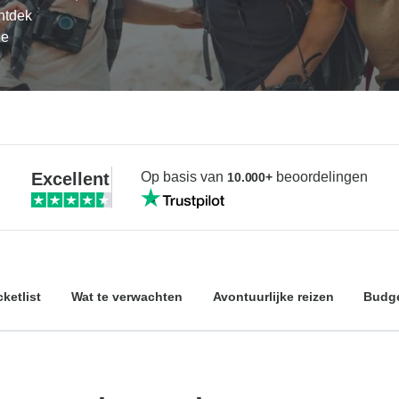
ntdek
ze
Excellent
Op basis van
beoordelingen
10.000+
ketlist
Wat te verwachten
Avontuurlijke reizen
Budge